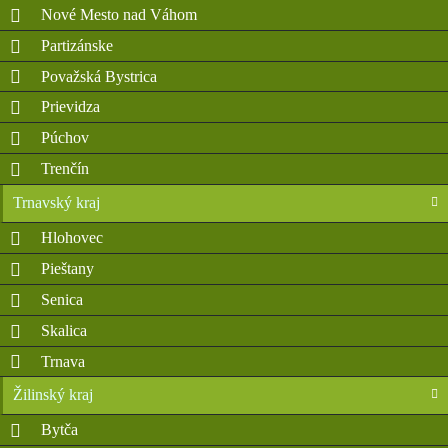
Nové Mesto nad Váhom
Partizánske
Považská Bystrica
Prievidza
Púchov
Trenčín
Trnavský kraj
Hlohovec
Pieštany
Senica
Skalica
Trnava
Žilinský kraj
Bytča