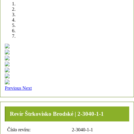
Previous
Next
Revír Štrkovisko Brodské | 2-3040-1-1
Číslo revíru:
2-3040-1-1