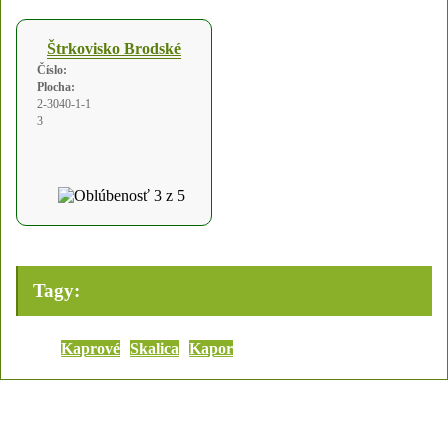
Štrkovisko Brodské
Číslo:
Plocha:
2-3040-1-1
3
Tagy:
Kaprové
Skalica
Kapor