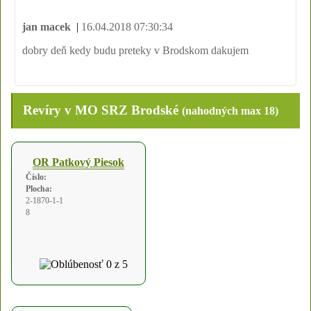
jan macek
|
16.04.2018 07:30:34
dobry deň kedy budu preteky v Brodskom dakujem
Revíry v MO SRZ Brodské
(nahodných max 18)
OR Patkový Piesok
Číslo:
Plocha:
2-1870-1-1
8