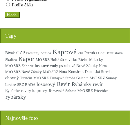
Podľa
čísla
Hladaj
Tagy
Kaprové
CZP
Bivak
Pieštany
Senica
čln
Pstruh
Dunaj
Bratislava
Kapor
Skalica
MO SRZ Holíč
štrkovisko
Rieka
Malacky
MsO SRZ Záhorie
lososové vody pstruhové
Nové Zámky
Nitra
MsO SRZ Nové Zámky
MsO SRZ Nitra
Komárno
Dunajská Streda
chovný
Trenčín
MsO SRZ Dunajská Streda
Galanta
MsO SRZ Šurany
Revír
lososový
Rybársky revír
Levice
SRZ RADA
kaprový
Rybárske revíry
Rimavská Sobota
MsO SRZ Prievidza
rybársky
Najnovšie foto