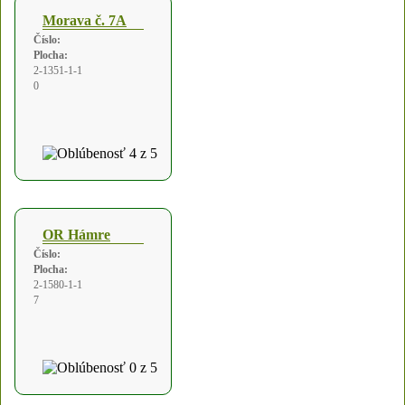
Morava č. 7A
Číslo:
Plocha:
2-1351-1-1
0
OR Hámre
Číslo:
Plocha:
2-1580-1-1
7