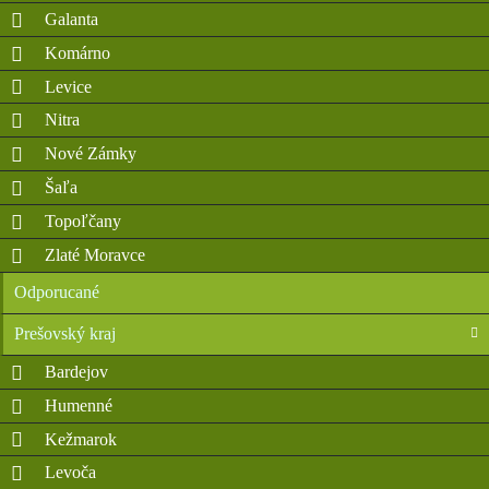
Galanta
Komárno
Levice
Nitra
Nové Zámky
Šaľa
Topoľčany
Zlaté Moravce
Odporucané
Prešovský kraj
Bardejov
Humenné
Kežmarok
Levoča