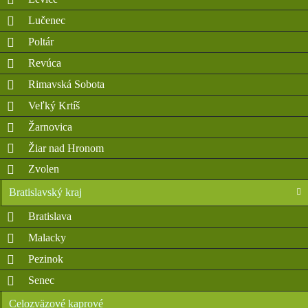
Lučenec
Poltár
Revúca
Rimavská Sobota
Veľký Krtíš
Žarnovica
Žiar nad Hronom
Zvolen
Bratislavský kraj
Bratislava
Malacky
Pezinok
Senec
Celozväzové kaprové