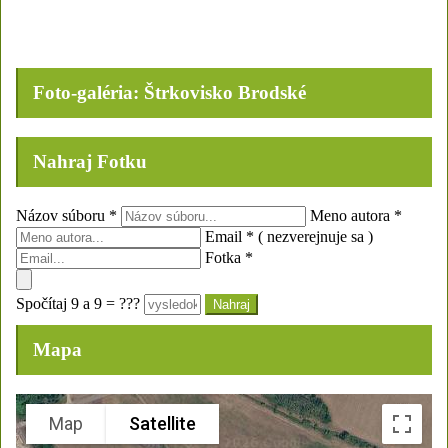
Foto-galéria: Štrkovisko Brodské
Nahraj Fotku
Názov súboru
*
Meno autora
*
Email
*
( nezverejnuje sa )
Fotka
*
Spočítaj 9 a 9 = ???
Mapa
Map
Satellite