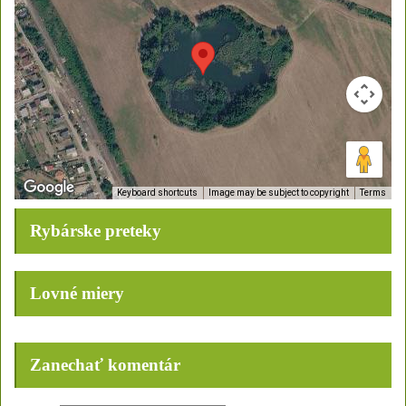
Keyboard shortcuts
Image may be subject to copyright
Terms
Rybárske preteky
Lovné miery
Zanechať komentár