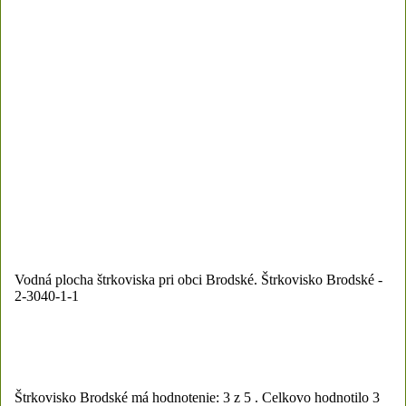
Vodná plocha štrkoviska pri obci Brodské.
Štrkovisko Brodské -
2-3040-1-1
Štrkovisko Brodské
má hodnotenie:
3
z
5
.
Celkovo hodnotilo
3