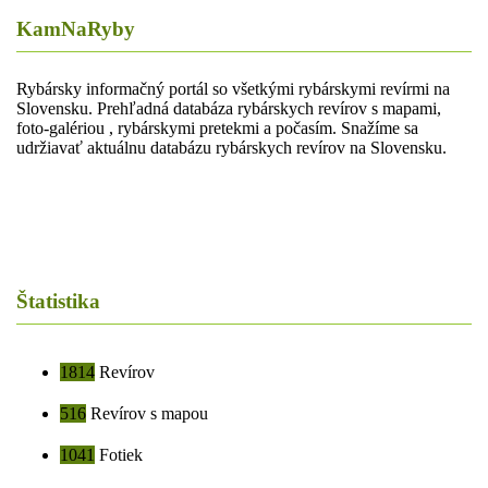
KamNaRyby
Rybársky informačný portál so všetkými rybárskymi revírmi na
Slovensku. Prehľadná databáza rybárskych revírov s mapami,
foto-galériou , rybárskymi pretekmi a počasím. Snažíme sa
udržiavať aktuálnu databázu rybárskych revírov na Slovensku.
Štatistika
1814
Revírov
516
Revírov s mapou
1041
Fotiek