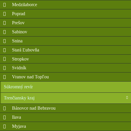
Medzilaborce
Poprad
Prešov
Sabinov
Snina
Stará Ľubovňa
Stropkov
Svidník
Vranov nad Topľou
Súkromný revír
Trenčiansky kraj
Bánovce nad Bebravou
Ilava
Myjava