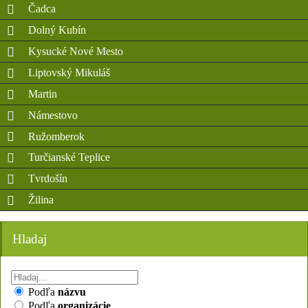
Čadca
Dolný Kubín
Kysucké Nové Mesto
Liptovský Mikuláš
Martin
Námestovo
Ružomberok
Turčianské Teplice
Tvrdošín
Žilina
Hladaj
Podľa
názvu
Podľa
organizácie