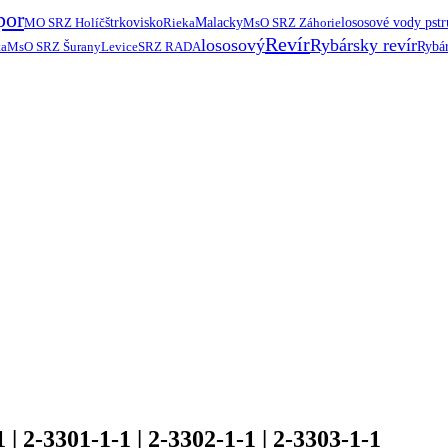
por
MO SRZ Holíč
štrkovisko
Rieka
Malacky
MsO SRZ Záhorie
lososové vody pst
Revír
lososový
Rybársky revír
ta
MsO SRZ Šurany
Levice
SRZ RADA
Rybár
| 2-3301-1-1 | 2-3302-1-1 | 2-3303-1-1