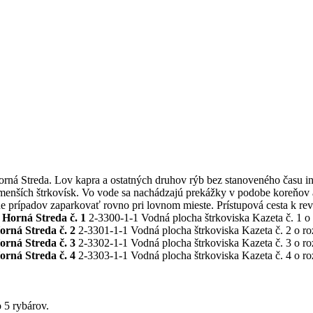
 Horná Streda. Lov kapra a ostatných druhov rýb bez stanoveného času 
 menších štrkovísk. Vo vode sa nachádzajú prekážky v podobe koreňov a
e prípadov zaparkovať rovno pri lovnom mieste. Prístupová cesta k reví
 Horná Streda č. 1
2-3300-1-1 Vodná plocha štrkoviska Kazeta č. 1 o 
orná Streda č. 2
2-3301-1-1 Vodná plocha štrkoviska Kazeta č. 2 o roz
orná Streda č. 3
2-3302-1-1 Vodná plocha štrkoviska Kazeta č. 3 o roz
orná Streda č. 4
2-3303-1-1 Vodná plocha štrkoviska Kazeta č. 4 o roz
o
5
rybárov.