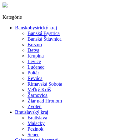
Kategórie
Banskobystrický kraj
Banská Bystrica
Banská Štiavnica
Brezno
Detva
Krupina
Levice
Lučenec
Poltár
Revúca
Rimavská Sobota
Veľký Krtíš
Žarnovica
Žiar nad Hronom
Zvolen
Bratislavský kraj
Bratislava
Malacky
Pezinok
Senec