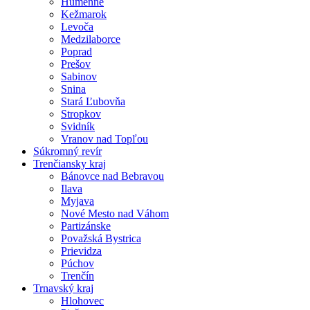
Humenné
Kežmarok
Levoča
Medzilaborce
Poprad
Prešov
Sabinov
Snina
Stará Ľubovňa
Stropkov
Svidník
Vranov nad Topľou
Súkromný revír
Trenčiansky kraj
Bánovce nad Bebravou
Ilava
Myjava
Nové Mesto nad Váhom
Partizánske
Považská Bystrica
Prievidza
Púchov
Trenčín
Trnavský kraj
Hlohovec