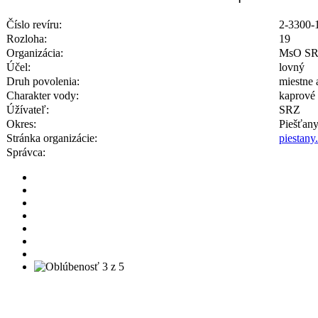
Číslo revíru:
2-3300-1
Rozloha:
19
Organizácia:
MsO SR
Účel:
lovný
Druh povolenia:
miestne 
Charakter vody:
kaprové
Úžívateľ:
SRZ
Okres:
Piešťan
Stránka organizácie:
piestany
Správca: