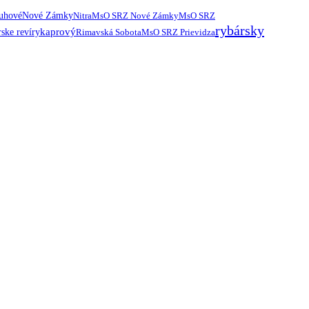
ruhové
Nové Zámky
Nitra
MsO SRZ Nové Zámky
MsO SRZ
rybársky
kaprový
ske revíry
Rimavská Sobota
MsO SRZ Prievidza