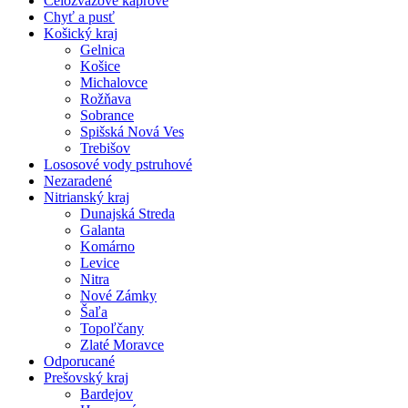
Celozväzové kaprové
Chyť a pusť
Košický kraj
Gelnica
Košice
Michalovce
Rožňava
Sobrance
Spišská Nová Ves
Trebišov
Lososové vody pstruhové
Nezaradené
Nitrianský kraj
Dunajská Streda
Galanta
Komárno
Levice
Nitra
Nové Zámky
Šaľa
Topoľčany
Zlaté Moravce
Odporucané
Prešovský kraj
Bardejov