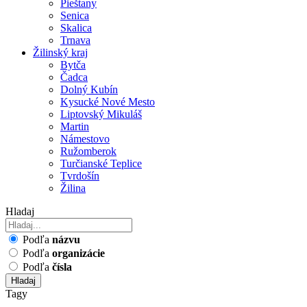
Pieštany
Senica
Skalica
Trnava
Žilinský kraj
Bytča
Čadca
Dolný Kubín
Kysucké Nové Mesto
Liptovský Mikuláš
Martin
Námestovo
Ružomberok
Turčianské Teplice
Tvrdošín
Žilina
Hladaj
Podľa
názvu
Podľa
organizácie
Podľa
čísla
Hladaj
Tagy