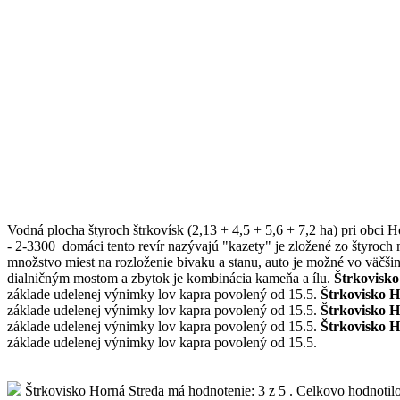
Vodná plocha štyroch štrkovísk (2,13 + 4,5 + 5,6 + 7,2 ha) pri obci
- 2-3300 domáci tento revír nazývajú "kazety" je zložené zo štyroch
množstvo miest na rozloženie bivaku a stanu, auto je možné vo väčšin
dialničným mostom a zbytok je kombinácia kameňa a ílu.
Štrkovisko
základe udelenej výnimky lov kapra povolený od 15.5.
Štrkovisko H
základe udelenej výnimky lov kapra povolený od 15.5.
Štrkovisko H
základe udelenej výnimky lov kapra povolený od 15.5.
Štrkovisko H
základe udelenej výnimky lov kapra povolený od 15.5.
Štrkovisko Horná Streda
má hodnotenie:
3
z
5
.
Celkovo hodnotil