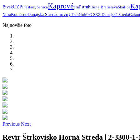
Kaprové
Ka
CZP
Bivak
Pieštany
Senica
čln
Pstruh
Dunaj
Bratislava
Skalica
chovný
Nitra
Komárno
Dunajská Streda
Trenčín
MsO SRZ Dunajská Streda
Galan
Najnovšie foto
Previous
Next
Revír Štrkovisko Horná Streda | 2-3300-1-1 