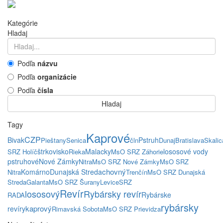
Kategórie
Hladaj
Podľa
názvu
Podľa
organizácie
Podľa
čísla
Hladaj
Tagy
Kaprové
CZP
Bivak
Pstruh
Pieštany
Senica
čln
Dunaj
Bratislava
Skalic
štrkovisko
Malacky
lososové vody
SRZ Holíč
Rieka
MsO SRZ Záhorie
pstruhové
Nové Zámky
Nitra
MsO SRZ Nové Zámky
MsO SRZ
chovný
Komárno
Dunajská Streda
Nitra
Trenčín
MsO SRZ Dunajská
Streda
Galanta
MsO SRZ Šurany
Levice
SRZ
Revír
lososový
Rybársky revír
Rybárske
RADA
rybársky
kaprový
revíry
Rimavská Sobota
MsO SRZ Prievidza