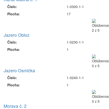
Komentáre
Revíry v MsO SRZ Záhorie
(nahodných max
18)
Kanál Malina č. 1
Číslo:
1-0300-1-1
Plocha:
17
Jazero Obloz