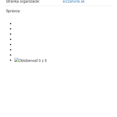
Číslo revíru:
1-0930-1-1
Rozloha:
2
Organizácia:
MsO SRZ Záhorie
Účel:
lovný
Druh povolenia:
miestne a zvláštne
Charakter vody:
Kaprové vody
Úžívateľ:
SRZ
Okres:
Malacky
Stránka organizácie:
srzzahorie.sk
Správca: