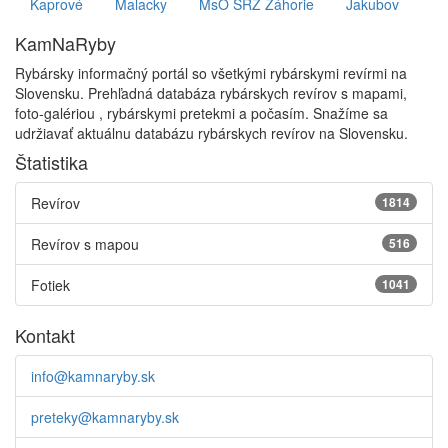
Plocha:
15
Štrkovisko na Židovkách
Číslo:
1-1010-1-1
Plocha:
80
Tagy:
Kaprové
Malacky
MsO SRZ Záhorie
Jakubov
KamNaRyby
Rybársky informačný portál so všetkými rybárskymi revírmi na
Slovensku. Prehľadná databáza rybárskych revírov s mapami,
foto-galériou , rybárskymi pretekmi a počasím. Snažíme sa
udržiavať aktuálnu databázu rybárskych revírov na Slovensku.