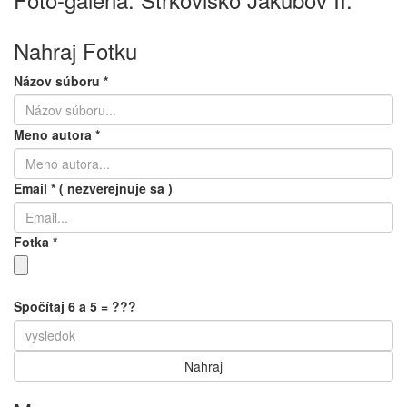
Foto-galéria: Štrkovisko Jakubov II.
Nahraj Fotku
Názov súboru
*
Meno autora
*