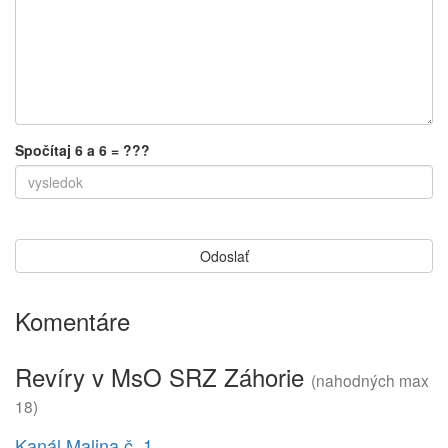
Zanechať komentár
Meno*
Email*
Komentár*
Spočítaj 6 a 6 = ???