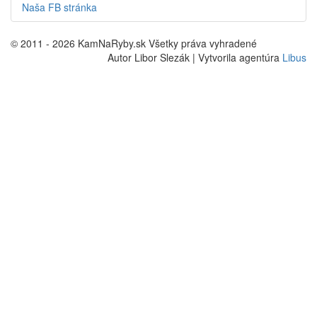
Štatistika
Revírov
1814
Revírov s mapou
516
Fotiek
1041
Kontakt
info@kamnaryby.sk
preteky@kamnaryby.sk
Naša FB stránka
© 2011 - 2026 KamNaRyby.sk Všetky práva vyhradené
Autor Libor Slezák | Vytvorila agentúra
Libus