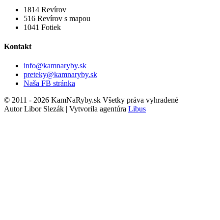
1814
Revírov
516
Revírov s mapou
1041
Fotiek
Kontakt
info@kamnaryby.sk
preteky@kamnaryby.sk
Naša FB stránka
© 2011 - 2026 KamNaRyby.sk Všetky práva vyhradené
Autor Libor Slezák | Vytvorila agentúra
Libus