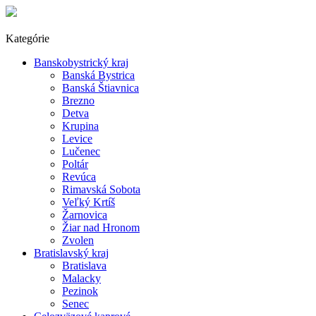
Kategórie
Banskobystrický kraj
Banská Bystrica
Banská Štiavnica
Brezno
Detva
Krupina
Levice
Lučenec
Poltár
Revúca
Rimavská Sobota
Veľký Krtíš
Žarnovica
Žiar nad Hronom
Zvolen
Bratislavský kraj
Bratislava
Malacky
Pezinok
Senec