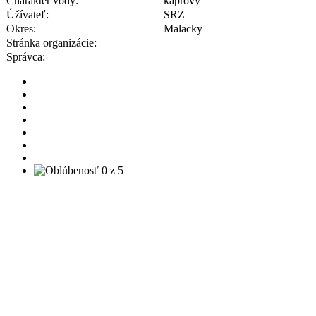
Charakter vody:
kaprový
Úžívateľ:
SRZ
Okres:
Malacky
Stránka organizácie:
Správca: