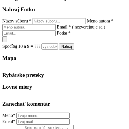
Nahraj Fotku
Názov súboru
*
Meno autora
*
Email
*
( nezverejnuje sa )
Fotka
*
Spočítaj 10 a 9 = ???
Mapa
Keyboard shortcuts
Image may be subject to copyright
Terms
Rybárske preteky
Lovné miery
Zanechať komentár
Meno*
Email*