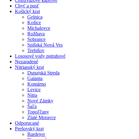
Celozväzové kaprové
Chyť a pusť
Košický kraj
Gelnica
Košice
Michalovce
Rožňava
Sobrance
Spišská Nová Ves
Trebišov
Lososové vody pstruhové
Nezaradené
Nitrianský kraj
Dunajská Streda
Galanta
Komárno
Levice
Nitra
Nové Zámky
Šaľa
Topoľčany
Zlaté Moravce
Odporucané
Prešovský kraj
Bardejov