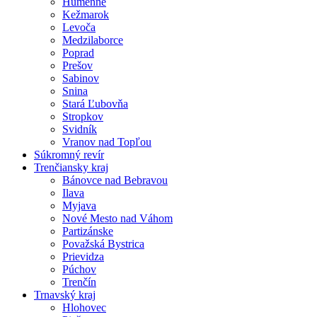
Humenné
Kežmarok
Levoča
Medzilaborce
Poprad
Prešov
Sabinov
Snina
Stará Ľubovňa
Stropkov
Svidník
Vranov nad Topľou
Súkromný revír
Trenčiansky kraj
Bánovce nad Bebravou
Ilava
Myjava
Nové Mesto nad Váhom
Partizánske
Považská Bystrica
Prievidza
Púchov
Trenčín
Trnavský kraj
Hlohovec