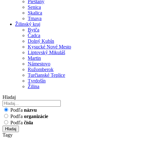
Pieštany
Senica
Skalica
Trnava
Žilinský kraj
Bytča
Čadca
Dolný Kubín
Kysucké Nové Mesto
Liptovský Mikuláš
Martin
Námestovo
Ružomberok
Turčianské Teplice
Tvrdošín
Žilina
Hladaj
Podľa
názvu
Podľa
organizácie
Podľa
čísla
Hladaj
Tagy