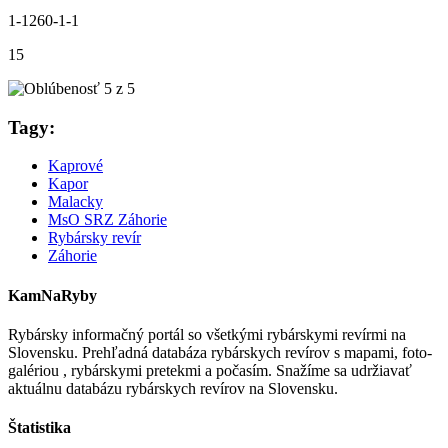
1-1260-1-1
15
Tagy:
Kaprové
Kapor
Malacky
MsO SRZ Záhorie
Rybársky revír
Záhorie
KamNaRyby
Rybársky informačný portál so všetkými rybárskymi revírmi na
Slovensku. Prehľadná databáza rybárskych revírov s mapami, foto-
galériou , rybárskymi pretekmi a počasím. Snažíme sa udržiavať
aktuálnu databázu rybárskych revírov na Slovensku.
Štatistika