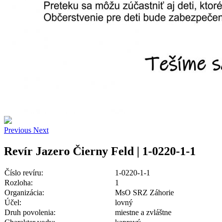
Previous
Next
Revír Jazero Čierny Feld | 1-0220-1-1
Číslo revíru:
1-0220-1-1
Rozloha:
1
Organizácia:
MsO SRZ Záhorie
Účel:
lovný
Druh povolenia:
miestne a zvláštne