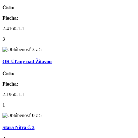
Číslo:
Plocha:
2-4160-1-1
3
OR Úľany nad Žitavou
Číslo:
Plocha:
2-1960-1-1
1
Stará Nitra č. 3