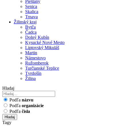
Pieštany
Senica
Skalica
Trnava
Žilinský kraj
Bytča
Čadca
Dolný Kubín
Kysucké Nové Mesto
Liptovský Mikuláš
Martin
Námestovo
Ružomberok
Turčianské Teplice
Tvrdošín
Žilina
Hladaj
Podľa
názvu
Podľa
organizácie
Podľa
čísla
Hladaj
Tagy