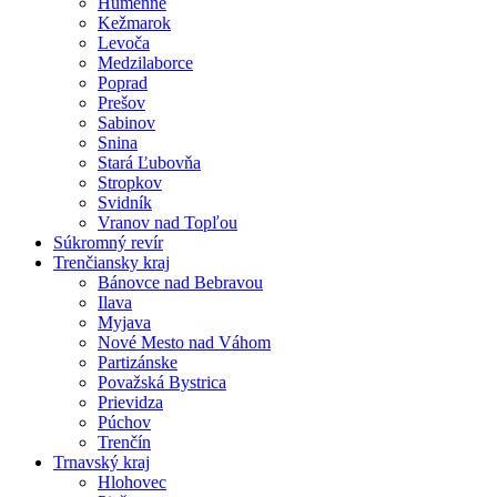
Humenné
Kežmarok
Levoča
Medzilaborce
Poprad
Prešov
Sabinov
Snina
Stará Ľubovňa
Stropkov
Svidník
Vranov nad Topľou
Súkromný revír
Trenčiansky kraj
Bánovce nad Bebravou
Ilava
Myjava
Nové Mesto nad Váhom
Partizánske
Považská Bystrica
Prievidza
Púchov
Trenčín
Trnavský kraj
Hlohovec