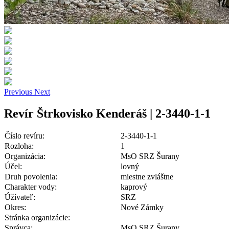
Previous
Next
Revír Štrkovisko Kenderáš | 2-3440-1-1
Číslo revíru:
2-3440-1-1
Rozloha:
1
Organizácia:
MsO SRZ Šurany
Účel:
lovný
Druh povolenia:
miestne zvláštne
Charakter vody:
kaprový
Úžívateľ:
SRZ
Okres:
Nové Zámky
Stránka organizácie:
Správca:
MsO SRZ Šurany