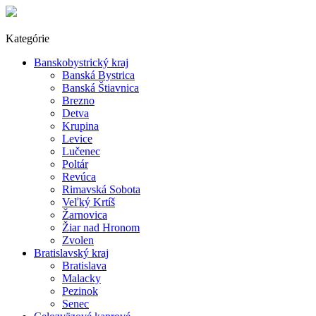
Kategórie
Banskobystrický kraj
Banská Bystrica
Banská Štiavnica
Brezno
Detva
Krupina
Levice
Lučenec
Poltár
Revúca
Rimavská Sobota
Veľký Krtíš
Žarnovica
Žiar nad Hronom
Zvolen
Bratislavský kraj
Bratislava
Malacky
Pezinok
Senec