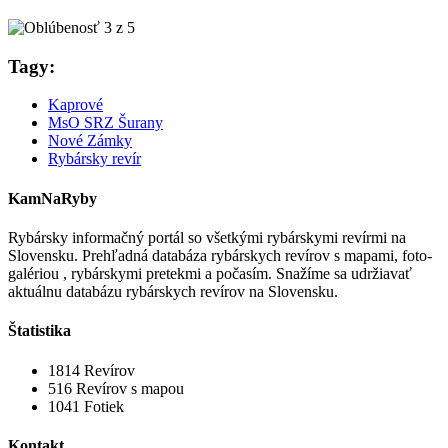
Tagy:
Kaprové
MsO SRZ Šurany
Nové Zámky
Rybársky revír
KamNaRyby
Rybársky informačný portál so všetkými rybárskymi revírmi na
Slovensku. Prehľadná databáza rybárskych revírov s mapami, foto-
galériou , rybárskymi pretekmi a počasím. Snažíme sa udržiavať
aktuálnu databázu rybárskych revírov na Slovensku.
Štatistika
1814
Revírov
516
Revírov s mapou
1041
Fotiek
Kontakt