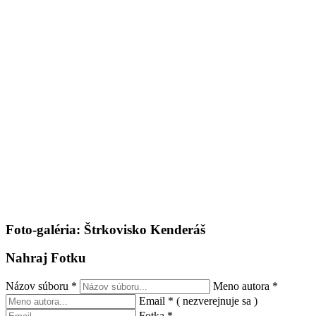
Foto-galéria: Štrkovisko Kenderáš
Nahraj Fotku
Názov súboru
*
Meno autora
*
Email
*
( nezverejnuje sa )
Fotka
*