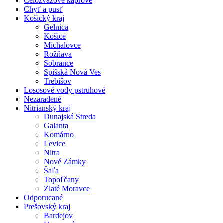
Celozväzové kaprové
Chyť a pusť
Košický kraj
Gelnica
Košice
Michalovce
Rožňava
Sobrance
Spišská Nová Ves
Trebišov
Lososové vody pstruhové
Nezaradené
Nitrianský kraj
Dunajská Streda
Galanta
Komárno
Levice
Nitra
Nové Zámky
Šaľa
Topoľčany
Zlaté Moravce
Odporucané
Prešovský kraj
Bardejov