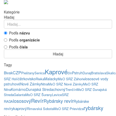
Kategórie
Hladaj
Podľa
názvu
Podľa
organizácie
Podľa
čísla
Hladaj
Tagy
Kaprové
CZP
Bivak
Pstruh
Pieštany
Senica
čln
Dunaj
Bratislava
Skalic
štrkovisko
Malacky
lososové vody
SRZ Holíč
Rieka
MsO SRZ Záhorie
pstruhové
Nové Zámky
Nitra
MsO SRZ Nové Zámky
MsO SRZ
chovný
Komárno
Dunajská Streda
Nitra
Trenčín
MsO SRZ Dunajská
Streda
Galanta
MsO SRZ Šurany
Levice
SRZ
Revír
lososový
Rybársky revír
Rybárske
RADA
rybársky
kaprový
revíry
Rimavská Sobota
MsO SRZ Prievidza