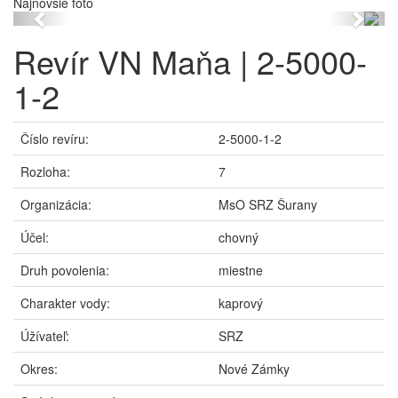
Najnovšie foto
Previous
Next
Revír VN Maňa | 2-5000-
1-2
Číslo revíru:
2-5000-1-2
Rozloha:
7
Organizácia:
MsO SRZ Šurany
Účel:
chovný
Druh povolenia:
miestne
Charakter vody:
kaprový
Úžívateľ:
SRZ
Okres:
Nové Zámky