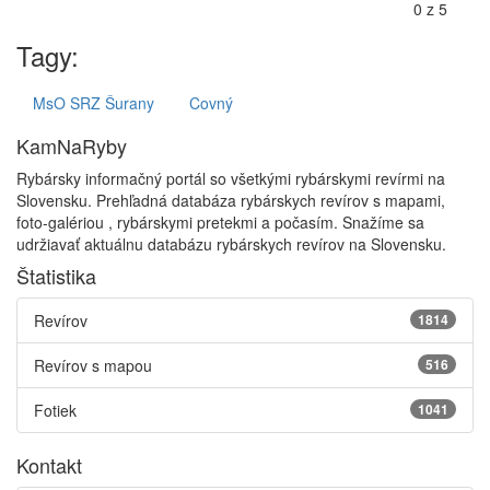
Tagy:
MsO SRZ Šurany
Covný
KamNaRyby
Rybársky informačný portál so všetkými rybárskymi revírmi na
Slovensku. Prehľadná databáza rybárskych revírov s mapami,
foto-galériou , rybárskymi pretekmi a počasím. Snažíme sa
udržiavať aktuálnu databázu rybárskych revírov na Slovensku.
Štatistika
Revírov
1814
Revírov s mapou
516
Fotiek
1041
Kontakt