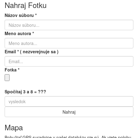
Nahraj Fotku
Názov súboru
*
Meno autora
*
Email
*
( nezverejnuje sa )
Fotka
*
Spočítaj 3 a 8 = ???
Mapa
Bohužiaľ GPS suradnice v našej databázy nie sú. Ak viete polohu