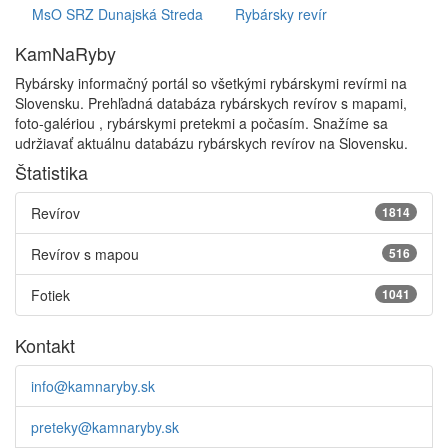
MsO SRZ Dunajská Streda
Rybársky revír
KamNaRyby
Rybársky informačný portál so všetkými rybárskymi revírmi na
Slovensku. Prehľadná databáza rybárskych revírov s mapami,
foto-galériou , rybárskymi pretekmi a počasím. Snažíme sa
udržiavať aktuálnu databázu rybárskych revírov na Slovensku.
Štatistika
Revírov
1814
Revírov s mapou
516
Fotiek
1041
Kontakt
info@kamnaryby.sk
preteky@kamnaryby.sk