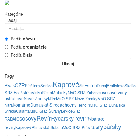
Kategórie
Hladaj
Podľa
názvu
Podľa
organizácie
Podľa
čísla
Hladaj
Tagy
Kaprové
CZP
Bivak
Pstruh
Pieštany
Senica
čln
Dunaj
Bratislava
Skalic
štrkovisko
Malacky
lososové vody
SRZ Holíč
Rieka
MsO SRZ Záhorie
pstruhové
Nové Zámky
Nitra
MsO SRZ Nové Zámky
MsO SRZ
chovný
Komárno
Dunajská Streda
Nitra
Trenčín
MsO SRZ Dunajská
Streda
Galanta
MsO SRZ Šurany
Levice
SRZ
Revír
lososový
Rybársky revír
Rybárske
RADA
rybársky
kaprový
revíry
Rimavská Sobota
MsO SRZ Prievidza