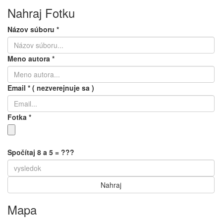
Nahraj Fotku
Názov súboru
*
Meno autora
*
Email
*
( nezverejnuje sa )
Fotka
*
Spočítaj 8 a 5 = ???
Mapa
Keyboard shortcuts
Image may be subject to copyright
Terms