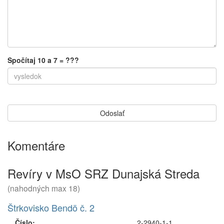
Spočítaj 10 a 7 = ???
Komentáre
Revíry v MsO SRZ Dunajská Streda
(nahodných max 18)
Štrkovisko Bendö č. 2
Číslo:
2-2940-1-1