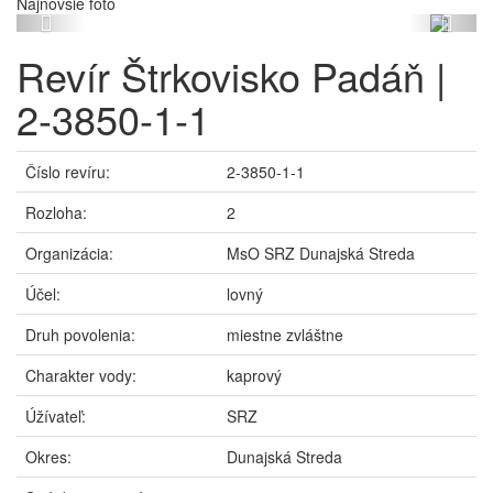
Najnovšie foto
Previous
Next
Revír Štrkovisko Padáň |
2-3850-1-1
Číslo revíru:
2-3850-1-1
Rozloha:
2
Organizácia:
MsO SRZ Dunajská Streda
Účel:
lovný
Druh povolenia:
miestne zvláštne
Charakter vody:
kaprový
Úžívateľ:
SRZ
Okres:
Dunajská Streda