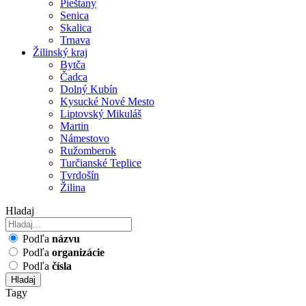
Pieštany
Senica
Skalica
Trnava
Žilinský kraj
Bytča
Čadca
Dolný Kubín
Kysucké Nové Mesto
Liptovský Mikuláš
Martin
Námestovo
Ružomberok
Turčianské Teplice
Tvrdošín
Žilina
Hladaj
Podľa
názvu
Podľa
organizácie
Podľa
čísla
Hladaj
Tagy