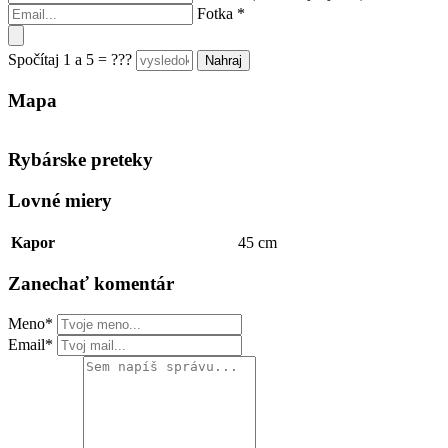
Fotka
*
Spočítaj 1 a 5 = ???
Mapa
Keyboard shortcuts
Image may be subject to copyright
Terms
Rybárske preteky
Lovné miery
Kapor
45 cm
Zanechať komentár
Meno*
Email*