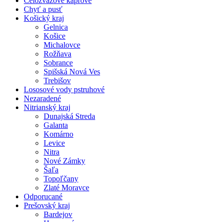
Celozväzové kaprové
Chyť a pusť
Košický kraj
Gelnica
Košice
Michalovce
Rožňava
Sobrance
Spišská Nová Ves
Trebišov
Lososové vody pstruhové
Nezaradené
Nitrianský kraj
Dunajská Streda
Galanta
Komárno
Levice
Nitra
Nové Zámky
Šaľa
Topoľčany
Zlaté Moravce
Odporucané
Prešovský kraj
Bardejov