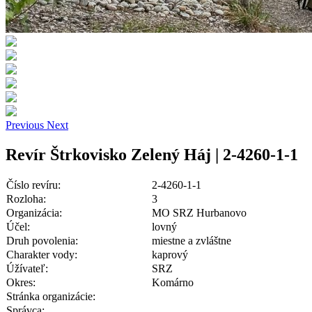
Previous
Next
Revír Štrkovisko Zelený Háj | 2-4260-1-1
Číslo revíru:
2-4260-1-1
Rozloha:
3
Organizácia:
MO SRZ Hurbanovo
Účel:
lovný
Druh povolenia:
miestne a zvláštne
Charakter vody:
kaprový
Úžívateľ:
SRZ
Okres:
Komárno
Stránka organizácie:
Správca: