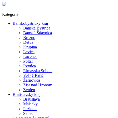
Kategórie
Banskobystrický kraj
Banská Bystrica
Banská Štiavnica
Brezno
Detva
Krupina
Levice
Lučenec
Poltár
Revúca
Rimavská Sobota
Veľký Krtíš
Žarnovica
Žiar nad Hronom
Zvolen
Bratislavský kraj
Bratislava
Malacky
Pezinok
Senec