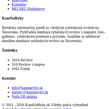
Komárno
MO SRZ Hurbanovo
KamNaRyby
Rybársky informačný portál so všetkými rybárskymi revírmi na
Slovensku. Prehľadná databáza rybárskych revírov s mapami, foto-
galériou , rybárskymi pretekmi a počasím. Snažíme sa udržiavať
aktuálnu databázu rybárskych revírov na Slovensku.
Štatistika
1814
Revírov
516
Revírov s mapou
1041
Fotiek
Kontakt
info@kamnaryby.sk
preteky@kamnaryby.sk
Naša FB stránka
© 2011 - 2026 KamNaRyby.sk Všetky práva vyhradené