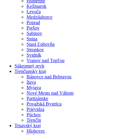
Humenné
Kežmarok
Levoča
Medzilaborce
Poprad
Prešov
Sabinov
Snina
Stará Ľubovňa
Stropkov
Svidník
Vranov nad Topľou
Súkromný revír
Trenčiansky kraj
Bánovce nad Bebravou
Ilava
Myjava
Nové Mesto nad Váhom
Partizánske
Považská Bystrica
Prievidza
Púchov
Trenčín
Trnavský kraj
Hlohovec