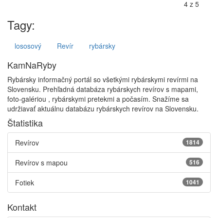
Tagy:
lososový
Revír
rybársky
KamNaRyby
Rybársky informačný portál so všetkými rybárskymi revírmi na
Slovensku. Prehľadná databáza rybárskych revírov s mapami,
foto-galériou , rybárskymi pretekmi a počasím. Snažíme sa
udržiavať aktuálnu databázu rybárskych revírov na Slovensku.
Štatistika
Revírov
1814
Revírov s mapou
516
Fotiek
1041
Kontakt