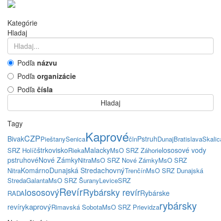
Kategórie
Hladaj
Podľa
názvu
Podľa
organizácie
Podľa
čísla
Hladaj
Tagy
Kaprové
CZP
Bivak
Pstruh
Pieštany
Senica
čln
Dunaj
Bratislava
Skalic
štrkovisko
Malacky
lososové vody
SRZ Holíč
Rieka
MsO SRZ Záhorie
pstruhové
Nové Zámky
Nitra
MsO SRZ Nové Zámky
MsO SRZ
chovný
Komárno
Dunajská Streda
Nitra
Trenčín
MsO SRZ Dunajská
Streda
Galanta
MsO SRZ Šurany
Levice
SRZ
Revír
lososový
Rybársky revír
Rybárske
RADA
rybársky
kaprový
revíry
Rimavská Sobota
MsO SRZ Prievidza