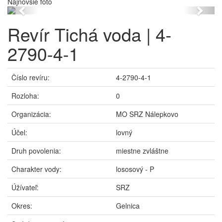
Najnovšie foto
Previous
Next
Revír Tichá voda | 4-
2790-4-1
Číslo revíru:
4-2790-4-1
Rozloha:
0
Organizácia:
MO SRZ Nálepkovo
Účel:
lovný
Druh povolenia:
miestne zvláštne
Charakter vody:
lososový - P
Úžívateľ:
SRZ
Okres:
Gelnica