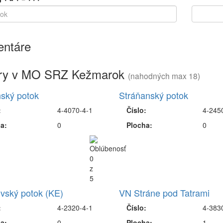
ntáre
ry v MO SRZ Kežmarok
(nahodných max 18)
ský potok
Stráňanský potok
:
4-4070-4-1
Číslo:
4-245
a:
0
Plocha:
0
vský potok (KE)
VN Stráne pod Tatrami
:
4-2320-4-1
Číslo:
4-383
a:
0
Plocha:
1