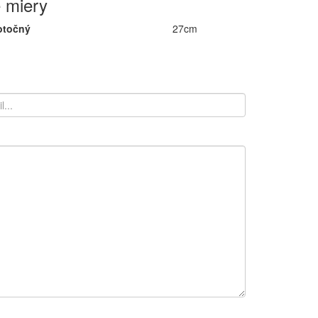
 miery
otočný
27cm