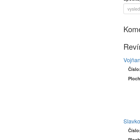
Kome
Reví
Vojňan
Číslo
Ploch
Slavko
Číslo
Ploch