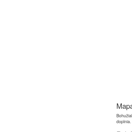
Map
Bohužiaľ
doplnia.