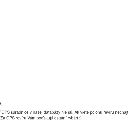
a
 GPS suradnice v našej databázy nie sú. Ak viete polohu revíru nechaj
 Za GPS revíru Vám poďakujú ostatní rybári :)