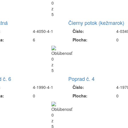
tná
Čierny potok (kežmarok)
:
4-4050-4-1
Číslo:
4-034
a:
6
Plocha:
0
 č. 6
Poprad č. 4
:
4-1990-4-1
Číslo:
4-197
a:
0
Plocha:
0