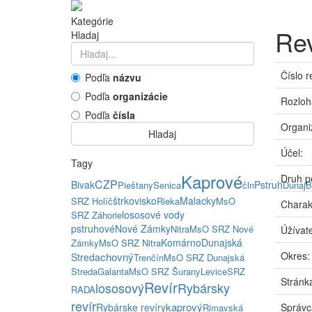
Kategórie
Rev
Hladaj
Číslo r
Podľa
názvu
Podľa
organizácie
Rozloh
Podľa
čísla
Organi
Hladaj
Účel:
Tagy
Kaprové
Druh p
CZP
Bivak
Pstruh
Pieštany
Senica
čln
Dunaj
B
štrkovisko
Malacky
SRZ Holíč
Rieka
MsO
Charak
lososové vody
SRZ Záhorie
pstruhové
Nové Zámky
Nitra
MsO SRZ Nové
Úžívate
Komárno
Dunajská
Zámky
MsO SRZ Nitra
Okres:
chovný
Streda
Trenčín
MsO SRZ Dunajská
Streda
Galanta
MsO SRZ Šurany
Levice
SRZ
Stránka
Revír
lososový
Rybársky
RADA
revír
kaprový
Rybárske revíry
Správc
Rimavská