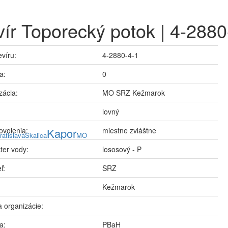
ír Toporecký potok | 4-2880
evíru:
4-2880-4-1
a:
0
zácia:
MO SRZ Kežmarok
lovný
ovolenia:
Kapor
miestne zvláštne
ratislava
Skalica
MO
ter vody:
lososový - P
ľ:
SRZ
Kežmarok
 organizácie:
a:
PBaH