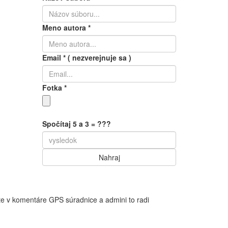
Meno autora
*
Email
*
( nezverejnuje sa )
Fotka
*
Spočítaj 5 a 3 = ???
te v komentáre GPS súradnice a admini to radi