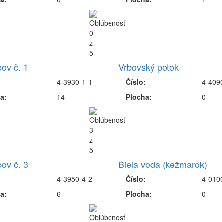
ov č. 1
Vrbovský potok
:
4-3930-1-1
Číslo:
4-409
a:
14
Plocha:
0
ov č. 3
Biela voda (kežmarok)
:
4-3950-4-2
Číslo:
4-010
a:
6
Plocha:
0