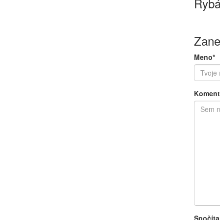
Rybá
Zane
Meno*
Koment
Spočíta