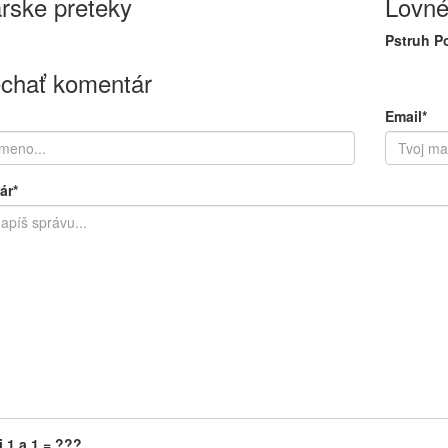
rske preteky
Lovné
Pstruh P
chať komentár
Email*
ár*
j 1 a 1 = ???