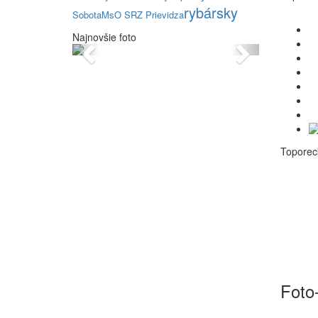
rybársky
Sobota
MsO SRZ Prievidza
Najnovšie foto
Previous
Next
Toporec
Foto