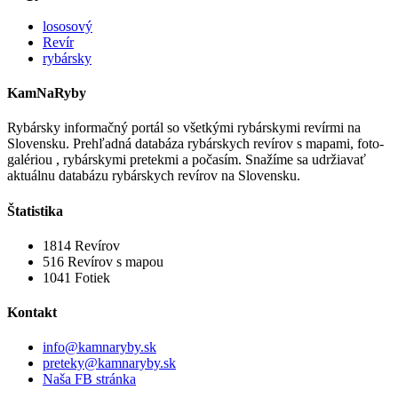
lososový
Revír
rybársky
KamNaRyby
Rybársky informačný portál so všetkými rybárskymi revírmi na
Slovensku. Prehľadná databáza rybárskych revírov s mapami, foto-
galériou , rybárskymi pretekmi a počasím. Snažíme sa udržiavať
aktuálnu databázu rybárskych revírov na Slovensku.
Štatistika
1814
Revírov
516
Revírov s mapou
1041
Fotiek
Kontakt
info@kamnaryby.sk
preteky@kamnaryby.sk
Naša FB stránka