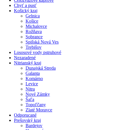
Celozväzové kaprové
Chyť a pusť
Košický kraj
Gelnica
Košice
Michalovce
Rožňava
Sobrance
Spišská Nová Ves
Trebišov
Lososové vody pstruhové
Nezaradené
Nitrianský kraj
Dunajská Streda
Galanta
Komárno
Levice
Nitra
Nové Zámky
Šaľa
Topoľčany
Zlaté Moravce
Odporucané
Prešovský kraj
Bardejov