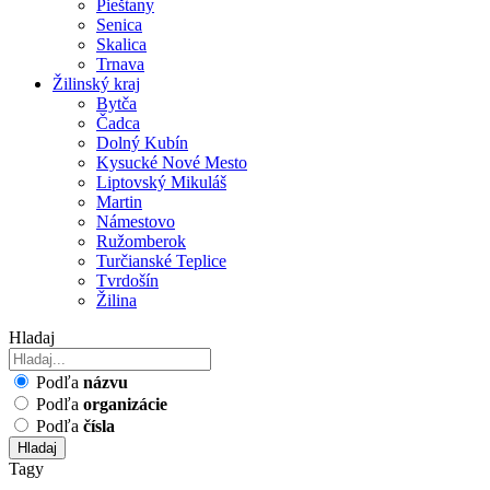
Pieštany
Senica
Skalica
Trnava
Žilinský kraj
Bytča
Čadca
Dolný Kubín
Kysucké Nové Mesto
Liptovský Mikuláš
Martin
Námestovo
Ružomberok
Turčianské Teplice
Tvrdošín
Žilina
Hladaj
Podľa
názvu
Podľa
organizácie
Podľa
čísla
Hladaj
Tagy