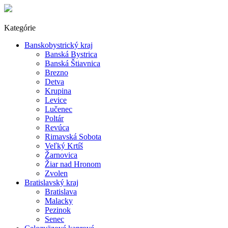
Kategórie
Banskobystrický kraj
Banská Bystrica
Banská Štiavnica
Brezno
Detva
Krupina
Levice
Lučenec
Poltár
Revúca
Rimavská Sobota
Veľký Krtíš
Žarnovica
Žiar nad Hronom
Zvolen
Bratislavský kraj
Bratislava
Malacky
Pezinok
Senec