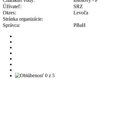
Charakter vody:
lososový - P
Úžívateľ:
SRZ
Okres:
Levoča
Stránka organizácie:
Správca:
PBaH