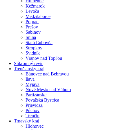
Humenné
Kežmarok
Levoča
Medzilaborce
Poprad
Prešov
Sabinov
Snina
Stará Ľubovňa
Stropkov
Svidník
Vranov nad Topľou
Súkromný revír
Trenčiansky kraj
Bánovce nad Bebravou
Ilava
Myjava
Nové Mesto nad Váhom
Partizánske
Považská Bystrica
Prievidza
Púchov
Trenčín
Trnavský kraj
Hlohovec