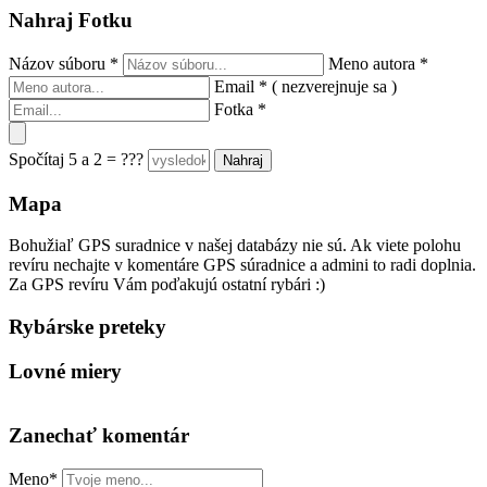
Nahraj Fotku
Názov súboru
*
Meno autora
*
Email
*
( nezverejnuje sa )
Fotka
*
Spočítaj 5 a 2 = ???
Mapa
Bohužiaľ GPS suradnice v našej databázy nie sú. Ak viete polohu
revíru nechajte v komentáre GPS súradnice a admini to radi doplnia.
Za GPS revíru Vám poďakujú ostatní rybári :)
Rybárske preteky
Lovné miery
Zanechať komentár
Meno*