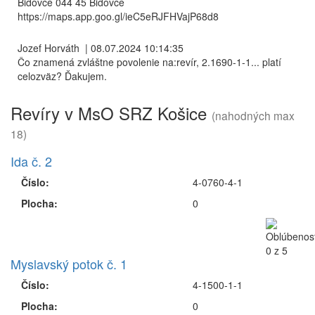
Bidovce 044 45 Bidovce
https://maps.app.goo.gl/ieC5eRJFHVajP68d8
Jozef Horváth
|
08.07.2024 10:14:35
Čo znamená zvláštne povolenie na:revír, 2.1690-1-1... platí
celozväz? Ďakujem.
Revíry v MsO SRZ Košice
(nahodných max
18)
Ida č. 2
Číslo:
4-0760-4-1
Plocha:
0
Myslavský potok č. 1
Číslo:
4-1500-1-1
Plocha:
0