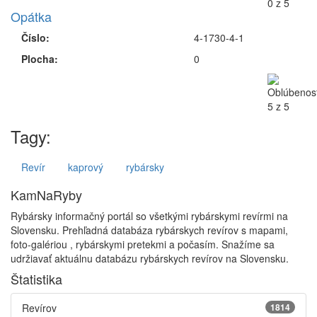
Opátka
Číslo:
4-1730-4-1
Plocha:
0
Tagy:
Revír
kaprový
rybársky
KamNaRyby
Rybársky informačný portál so všetkými rybárskymi revírmi na
Slovensku. Prehľadná databáza rybárskych revírov s mapami,
foto-galériou , rybárskymi pretekmi a počasím. Snažíme sa
udržiavať aktuálnu databázu rybárskych revírov na Slovensku.
Štatistika
Revírov
1814