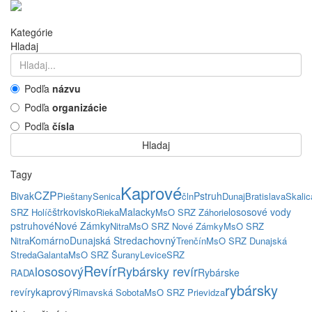
Kategórie
Hladaj
Podľa
názvu
Podľa
organizácie
Podľa
čísla
Hladaj
Tagy
Kaprové
CZP
Bivak
Pstruh
Pieštany
Senica
čln
Dunaj
Bratislava
Skalic
štrkovisko
Malacky
lososové vody
SRZ Holíč
Rieka
MsO SRZ Záhorie
pstruhové
Nové Zámky
Nitra
MsO SRZ Nové Zámky
MsO SRZ
chovný
Komárno
Dunajská Streda
Nitra
Trenčín
MsO SRZ Dunajská
Streda
Galanta
MsO SRZ Šurany
Levice
SRZ
Revír
lososový
Rybársky revír
Rybárske
RADA
rybársky
kaprový
revíry
Rimavská Sobota
MsO SRZ Prievidza