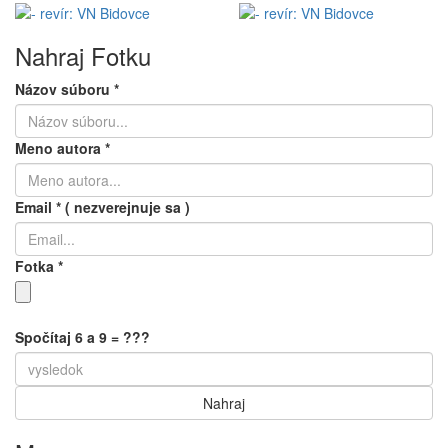
Nahraj Fotku
Názov súboru
*
Meno autora
*
Email
*
( nezverejnuje sa )
Fotka
*
Spočítaj 6 a 9 = ???