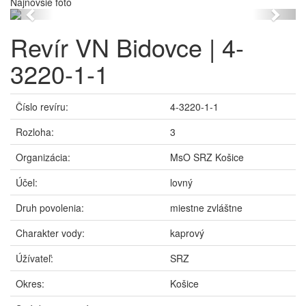
Najnovšie foto
Previous
Next
Revír VN Bidovce | 4-
3220-1-1
Číslo revíru:
4-3220-1-1
Rozloha:
3
Organizácia:
MsO SRZ Košice
Účel:
lovný
Druh povolenia:
miestne zvláštne
Charakter vody:
kaprový
Úžívateľ:
SRZ
Okres:
Košice