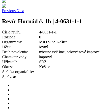
Previous
Next
Revír Hornád č. 1b | 4-0631-1-1
Číslo revíru:
4-0631-1-1
Rozloha:
0
Organizácia:
MsO SRZ Košice
Účel:
lovný
Druh povolenia:
miestne zvláštne, celozväzové kaprové
Charakter vody:
kaprový
Úžívateľ:
SRZ
Okres:
Košice
Stránka organizácie:
Správca: