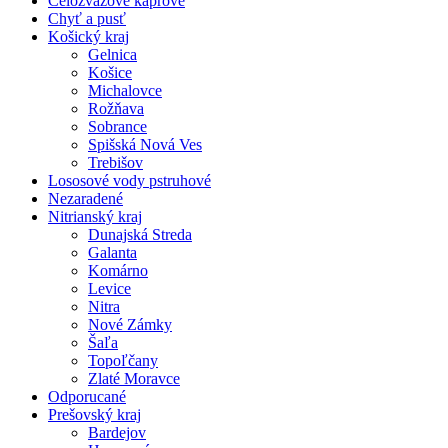
Celozväzové kaprové
Chyť a pusť
Košický kraj
Gelnica
Košice
Michalovce
Rožňava
Sobrance
Spišská Nová Ves
Trebišov
Lososové vody pstruhové
Nezaradené
Nitrianský kraj
Dunajská Streda
Galanta
Komárno
Levice
Nitra
Nové Zámky
Šaľa
Topoľčany
Zlaté Moravce
Odporucané
Prešovský kraj
Bardejov