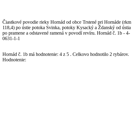
Čiastkové povodie rieky Hornád od obce Trstené pri Hornáde (rkm
118,4) po ústie potoka Svinka, potoky Kysacký a Ždanský od ústia
po pramene a odstavené ramená v povodí revíru. Hornád č. 1b - 4-
0631-1-1
Hornád č. 1b
má hodnotenie:
4
z
5
.
Celkovo hodnotilo
2
rybárov.
Hodnotenie: