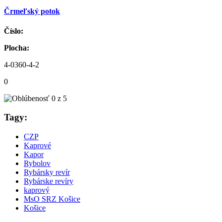
Črmeľský potok
Číslo:
Plocha:
4-0360-4-2
0
Tagy:
CZP
Kaprové
Kapor
Rybolov
Rybársky revír
Rybárske revíry
kaprový
MsO SRZ Košice
Košice