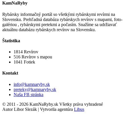
KamNaRyby
Rybársky informačný portál so všetkými rybárskymi revírmi na
Slovensku. Prehľadná databáza rybárskych revírov s mapami, foto-
galériou , rybárskymi pretekmi a počasím. Snažíme sa udržiavať
aktuálnu databázu rybárskych revírov na Slovensku.
Štatistika
1814
Revírov
516
Revírov s mapou
1041
Fotiek
Kontakt
info@kamnaryby.sk
preteky@kamnaryby.sk
Naša FB stránka
© 2011 - 2026 KamNaRyby.sk Všetky práva vyhradené
Autor Libor Slezák | Vytvorila agentúra
Libus