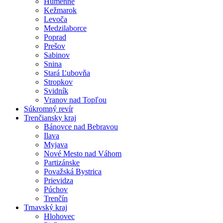
Humenné
Kežmarok
Levoča
Medzilaborce
Poprad
Prešov
Sabinov
Snina
Stará Ľubovňa
Stropkov
Svidník
Vranov nad Topľou
Súkromný revír
Trenčiansky kraj
Bánovce nad Bebravou
Ilava
Myjava
Nové Mesto nad Váhom
Partizánske
Považská Bystrica
Prievidza
Púchov
Trenčín
Trnavský kraj
Hlohovec