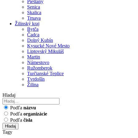
Pieštany
Senica
Skalica
Trnava
Žilinský kraj
Bytča
Čadca
Dolný Kubín
Kysucké Nové Mesto
Liptovský Mikuláš
Martin
Námestovo
Ružomberok
Turčianské Teplice
Tvrdošín
Žilina
Hladaj
Podľa
názvu
Podľa
organizácie
Podľa
čísla
Hladaj
Tagy