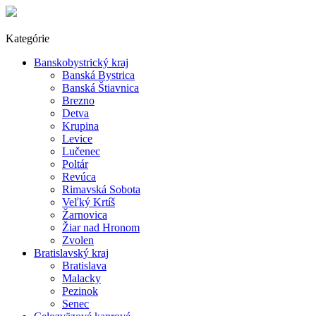
Kategórie
Banskobystrický kraj
Banská Bystrica
Banská Štiavnica
Brezno
Detva
Krupina
Levice
Lučenec
Poltár
Revúca
Rimavská Sobota
Veľký Krtíš
Žarnovica
Žiar nad Hronom
Zvolen
Bratislavský kraj
Bratislava
Malacky
Pezinok
Senec