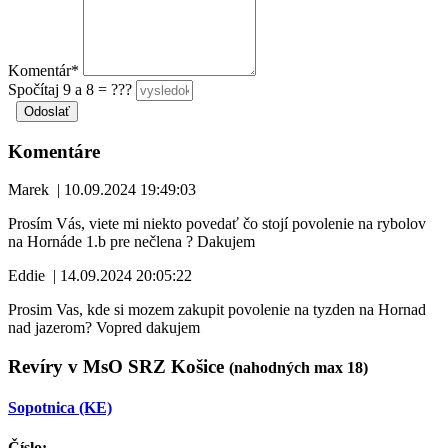
Komentár*
Spočítaj 9 a 8 = ???
Komentáre
Marek
|
10.09.2024 19:49:03
Prosím Vás, viete mi niekto povedať čo stojí povolenie na rybolov
na Hornáde 1.b pre nečlena ? Dakujem
Eddie
|
14.09.2024 20:05:22
Prosim Vas, kde si mozem zakupit povolenie na tyzden na Hornad
nad jazerom? Vopred dakujem
Revíry v MsO SRZ Košice
(nahodných max 18)
Sopotnica (KE)
Číslo: