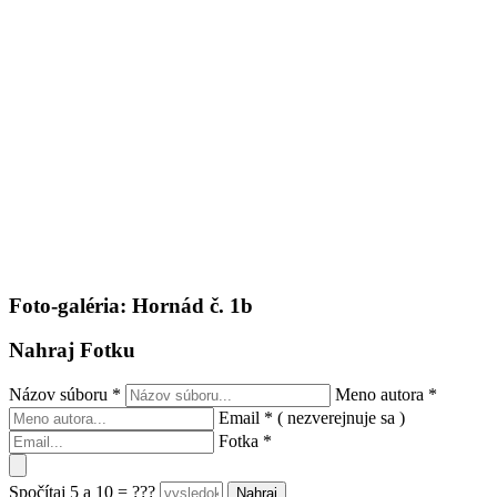
Foto-galéria: Hornád č. 1b
Nahraj Fotku
Názov súboru
*
Meno autora
*
Email
*
( nezverejnuje sa )
Fotka
*
Spočítaj 5 a 10 = ???