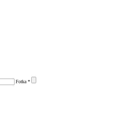
Fotka
*
Keyboard shortcuts
Image may be subject to copyright
Terms