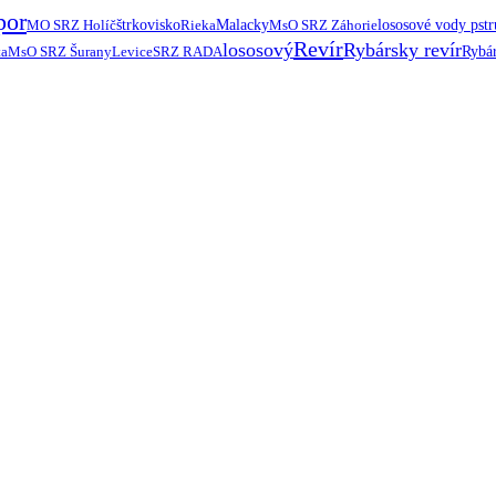
por
MO SRZ Holíč
štrkovisko
Rieka
Malacky
MsO SRZ Záhorie
lososové vody pst
Revír
lososový
Rybársky revír
ta
MsO SRZ Šurany
Levice
SRZ RADA
Rybár