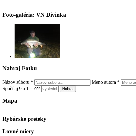
Foto-galéria: VN Divinka
Nahraj Fotku
Názov súboru
*
Meno autora
*
Spočítaj 9 a 1 = ???
Mapa
Rybárske preteky
Lovné miery