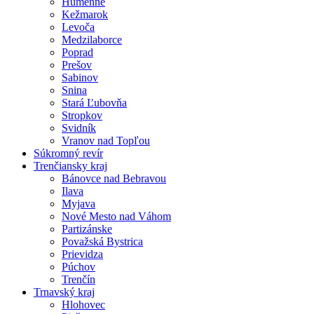
Humenné
Kežmarok
Levoča
Medzilaborce
Poprad
Prešov
Sabinov
Snina
Stará Ľubovňa
Stropkov
Svidník
Vranov nad Topľou
Súkromný revír
Trenčiansky kraj
Bánovce nad Bebravou
Ilava
Myjava
Nové Mesto nad Váhom
Partizánske
Považská Bystrica
Prievidza
Púchov
Trenčín
Trnavský kraj
Hlohovec