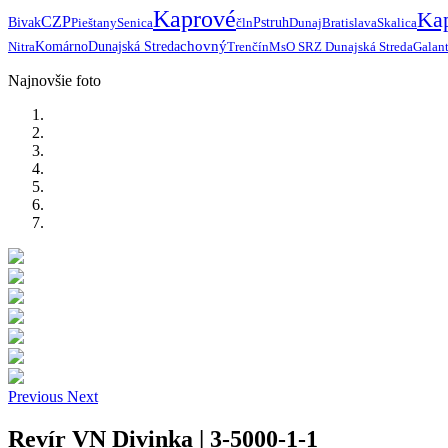
Kaprové
Ka
CZP
Bivak
Pieštany
Senica
čln
Pstruh
Dunaj
Bratislava
Skalica
chovný
Nitra
Komárno
Dunajská Streda
Trenčín
MsO SRZ Dunajská Streda
Galan
Najnovšie foto
Previous
Next
Revír VN Divinka | 3-5000-1-1