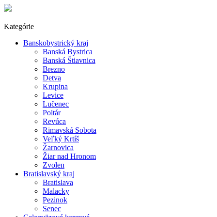
Kategórie
Banskobystrický kraj
Banská Bystrica
Banská Štiavnica
Brezno
Detva
Krupina
Levice
Lučenec
Poltár
Revúca
Rimavská Sobota
Veľký Krtíš
Žarnovica
Žiar nad Hronom
Zvolen
Bratislavský kraj
Bratislava
Malacky
Pezinok
Senec