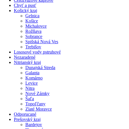
Celozväzové kaprové
Chyť a pusť
Košický kraj
Gelnica
Košice
Michalovce
Rožňava
Sobrance
Spišská Nová Ves
Trebišov
Lososové vody pstruhové
Nezaradené
Nitrianský kraj
Dunajská Streda
Galanta
Komárno
Levice
Nitra
Nové Zámky
Šaľa
Topoľčany
Zlaté Moravce
Odporucané
Prešovský kraj
Bardejov