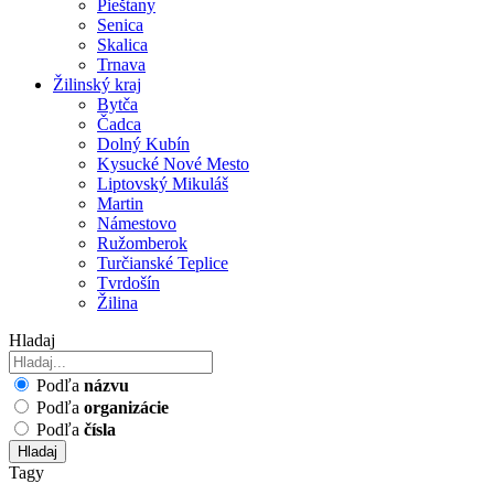
Pieštany
Senica
Skalica
Trnava
Žilinský kraj
Bytča
Čadca
Dolný Kubín
Kysucké Nové Mesto
Liptovský Mikuláš
Martin
Námestovo
Ružomberok
Turčianské Teplice
Tvrdošín
Žilina
Hladaj
Podľa
názvu
Podľa
organizácie
Podľa
čísla
Hladaj
Tagy