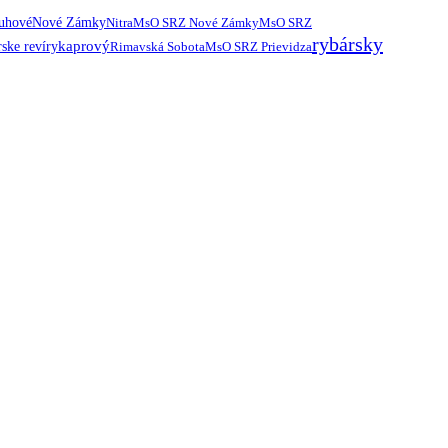
ruhové
Nové Zámky
Nitra
MsO SRZ Nové Zámky
MsO SRZ
rybársky
kaprový
ske revíry
Rimavská Sobota
MsO SRZ Prievidza