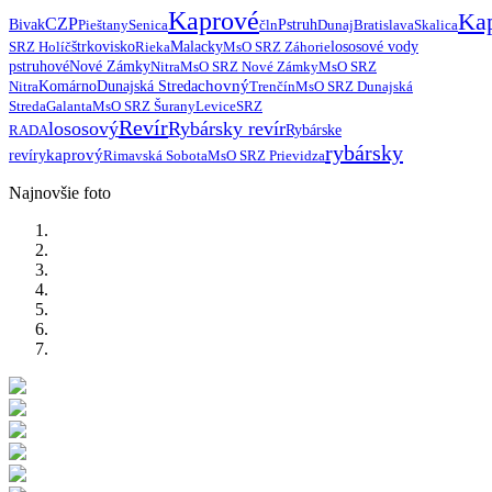
Kaprové
Ka
CZP
Bivak
Pieštany
Senica
čln
Pstruh
Dunaj
Bratislava
Skalica
SRZ Holíč
štrkovisko
Rieka
Malacky
MsO SRZ Záhorie
lososové vody
pstruhové
Nové Zámky
Nitra
MsO SRZ Nové Zámky
MsO SRZ
chovný
Nitra
Komárno
Dunajská Streda
Trenčín
MsO SRZ Dunajská
Streda
Galanta
MsO SRZ Šurany
Levice
SRZ
Revír
lososový
Rybársky revír
RADA
Rybárske
rybársky
kaprový
revíry
Rimavská Sobota
MsO SRZ Prievidza
Najnovšie foto