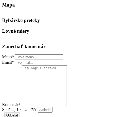
Mapa
Keyboard shortcuts
Image may be subject to copyright
Terms
Rybárske preteky
Lovné miery
Zanechať komentár
Meno*
Email*
Komentár*
Spočítaj 10 a 4 = ???