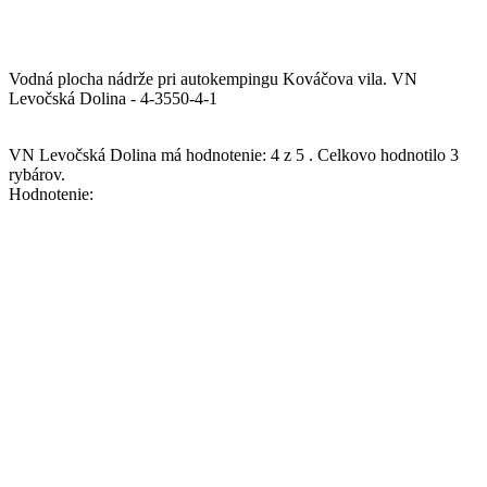
Vodná plocha nádrže pri autokempingu Kováčova vila.
VN
Levočská Dolina - 4-3550-4-1
VN Levočská Dolina
má hodnotenie:
4
z
5
.
Celkovo hodnotilo
3
rybárov.
Hodnotenie: