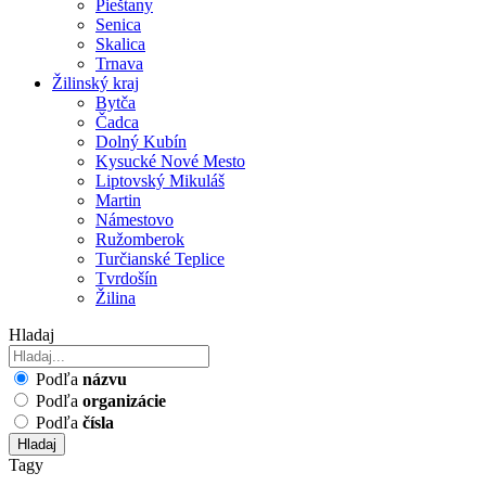
Pieštany
Senica
Skalica
Trnava
Žilinský kraj
Bytča
Čadca
Dolný Kubín
Kysucké Nové Mesto
Liptovský Mikuláš
Martin
Námestovo
Ružomberok
Turčianské Teplice
Tvrdošín
Žilina
Hladaj
Podľa
názvu
Podľa
organizácie
Podľa
čísla
Hladaj
Tagy