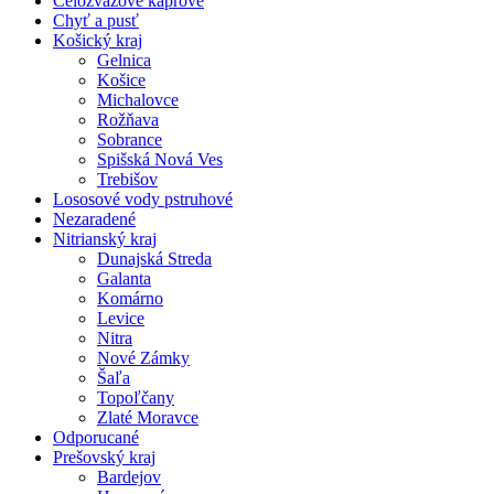
Celozväzové kaprové
Chyť a pusť
Košický kraj
Gelnica
Košice
Michalovce
Rožňava
Sobrance
Spišská Nová Ves
Trebišov
Lososové vody pstruhové
Nezaradené
Nitrianský kraj
Dunajská Streda
Galanta
Komárno
Levice
Nitra
Nové Zámky
Šaľa
Topoľčany
Zlaté Moravce
Odporucané
Prešovský kraj
Bardejov