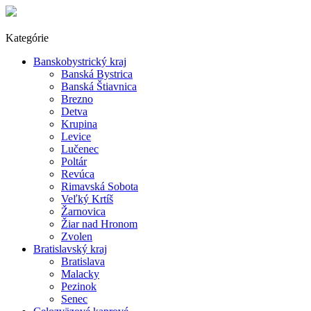
Kategórie
Banskobystrický kraj
Banská Bystrica
Banská Štiavnica
Brezno
Detva
Krupina
Levice
Lučenec
Poltár
Revúca
Rimavská Sobota
Veľký Krtíš
Žarnovica
Žiar nad Hronom
Zvolen
Bratislavský kraj
Bratislava
Malacky
Pezinok
Senec