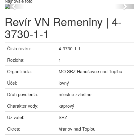
Najnovšie foto
Previous
Next
Revír VN Remeniny | 4-
3730-1-1
Číslo revíru:
4-3730-1-1
Rozloha:
1
Organizácia:
MO SRZ Hanušovce nad Topľou
Účel:
lovný
Druh povolenia:
miestne zvláštne
Charakter vody:
kaprový
Úžívateľ:
SRZ
Okres:
Vranov nad Topľou