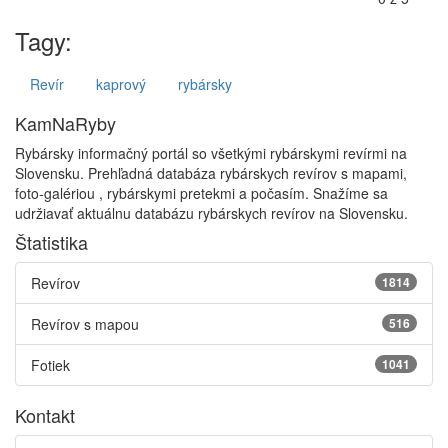
Tagy:
Revír
kaprový
rybársky
KamNaRyby
Rybársky informačný portál so všetkými rybárskymi revírmi na
Slovensku. Prehľadná databáza rybárskych revírov s mapami,
foto-galériou , rybárskymi pretekmi a počasím. Snažíme sa
udržiavať aktuálnu databázu rybárskych revírov na Slovensku.
Štatistika
Revírov
1814
Revírov s mapou
516
Fotiek
1041
Kontakt