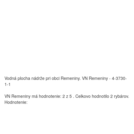
Vodná plocha nádrže pri obci Remeniny.
VN Remeniny - 4-3730-
1-1
VN Remeniny
má hodnotenie:
2
z
5
.
Celkovo hodnotilo
2
rybárov.
Hodnotenie: