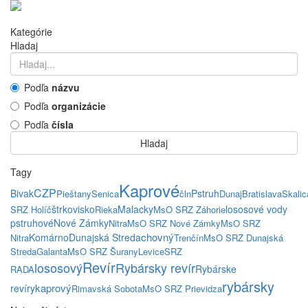
Kategórie
Hladaj
Podľa
názvu
Podľa
organizácie
Podľa
čísla
Hladaj
Tagy
Kaprové
CZP
Bivak
Pstruh
Pieštany
Senica
čln
Dunaj
Bratislava
Skalic
štrkovisko
Malacky
lososové vody
SRZ Holíč
Rieka
MsO SRZ Záhorie
pstruhové
Nové Zámky
Nitra
MsO SRZ Nové Zámky
MsO SRZ
chovný
Komárno
Dunajská Streda
Nitra
Trenčín
MsO SRZ Dunajská
Streda
Galanta
MsO SRZ Šurany
Levice
SRZ
Revír
lososový
Rybársky revír
Rybárske
RADA
rybársky
kaprový
revíry
Rimavská Sobota
MsO SRZ Prievidza