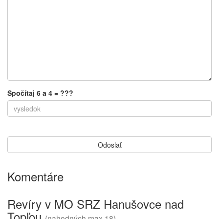
Spočítaj 6 a 4 = ???
Komentáre
Revíry v MO SRZ Hanušovce nad
Topľou
(nahodných max 18)