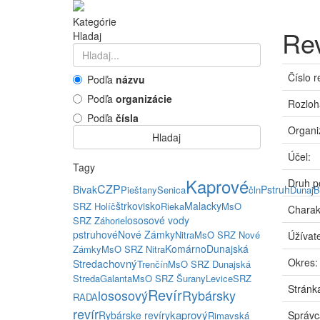
Kategórie
Rev
Hladaj
Číslo r
Podľa
názvu
Podľa
organizácie
Rozloh
Podľa
čísla
Organi
Hladaj
Účel:
Tagy
Kaprové
Druh p
CZP
Bivak
Pstruh
Pieštany
Senica
čln
Dunaj
B
štrkovisko
Malacky
SRZ Holíč
Rieka
MsO
Charak
lososové vody
SRZ Záhorie
pstruhové
Nové Zámky
Nitra
MsO SRZ Nové
Úžívate
Komárno
Dunajská
Zámky
MsO SRZ Nitra
Okres:
chovný
Streda
Trenčín
MsO SRZ Dunajská
Streda
Galanta
MsO SRZ Šurany
Levice
SRZ
Stránka
Revír
lososový
Rybársky
RADA
revír
kaprový
Rybárske revíry
Správc
Rimavská