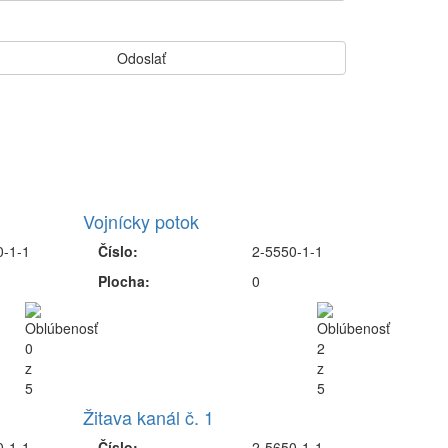
Vojnícky potok
0-1-1
Číslo:
2-5550-1-1
Plocha:
0
Žitava kanál č. 1
0-1-1
Číslo:
2-5650-1-1