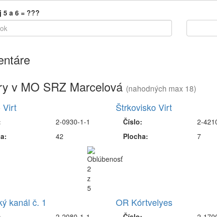
j 5 a 6 = ???
ntáre
ry v MO SRZ Marcelová
(nahodných max 18)
 Virt
Štrkovisko Virt
:
2-0930-1-1
Číslo:
2-421
a:
42
Plocha:
7
ký kanál č. 1
OR Kórtvelyes
:
2-2080-1-1
Číslo:
2-170