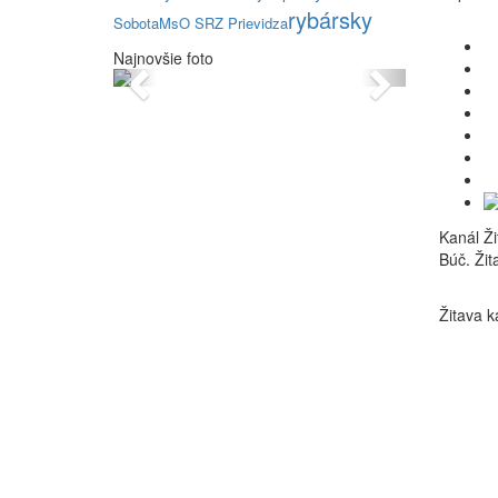
rybársky
Sobota
MsO SRZ Prievidza
Najnovšie foto
Previous
Next
Kanál Ži
Búč.
Žit
Žitava k