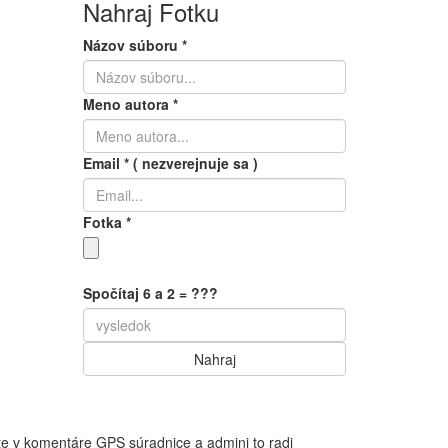
Nahraj Fotku
Názov súboru
*
Meno autora
*
Email
*
( nezverejnuje sa )
Fotka
*
Spočítaj 6 a 2 = ???
te v komentáre GPS súradnice a admini to radi