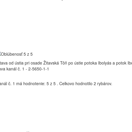
tava od ústia pri osade Žitavská Tôň po ústie potoka Ibolyás a potok I
ava kanál č. 1 - 2-5650-1-1
anál č. 1
má hodnotenie:
5
z
5
.
Celkovo hodnotilo
2
rybárov.