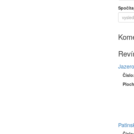
Spočíta
Kome
Reví
Jazero
Číslo
Ploch
Patins
Číslo