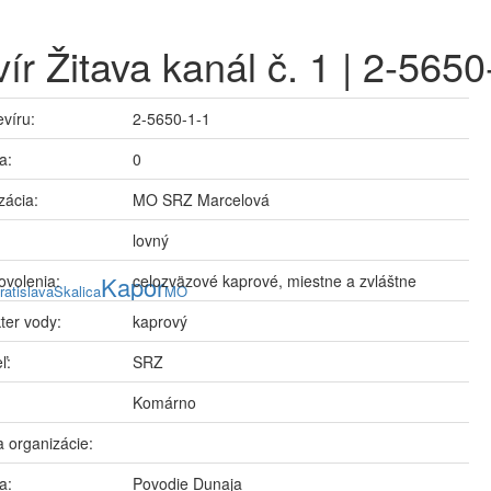
ír Žitava kanál č. 1 | 2-5650
evíru:
2-5650-1-1
a:
0
zácia:
MO SRZ Marcelová
lovný
ovolenia:
Kapor
celozväzové kaprové, miestne a zvláštne
ratislava
Skalica
MO
ter vody:
kaprový
ľ:
SRZ
Komárno
 organizácie:
a:
Povodie Dunaja