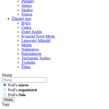
Pieštany
Senica
Skalica
Trnava
Žilinský kraj
Bytča
Čadca
Dolný Kubín
Kysucké Nové Mesto
Liptovský Mikuláš
Martin
Námestovo
Ružomberok
Turčianské Teplice
Tvrdošín
Žilina
Hladaj
Podľa
názvu
Podľa
organizácie
Podľa
čísla
Hladaj
Tagy