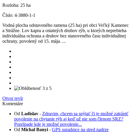
Rozloha:
25 ha
Číslo:
4-3880-1-1
Vodná plocha odstaveného ramena (25 ha) pri obci Veľký Kamenec
a Strážne. Lov kapra a ostatných druhov rýb, u ktorých neprebieha
individuálna ochrana a druhov bez stanoveného času individuálnej
ochrany, povolený od 15. mája. ...
Otvor revír
Komentáre
Od
Ladislav
-
Zdravim, chcem sa spýtať či je možné zakúpiť
povolenie na chytanie rýb aj keď už nie som členom SRZ?
Poprípade kde je možné povolenie...
Od
Michal Banyi
-
GPS suradnice na stred nadrze