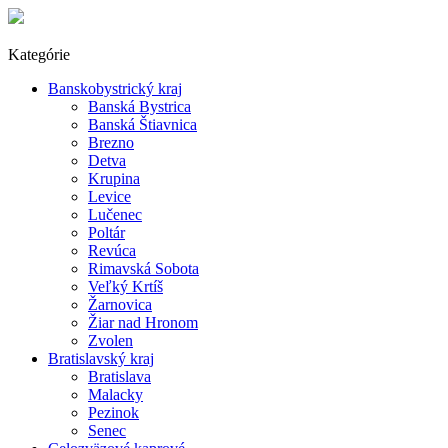
Kategórie
Banskobystrický kraj
Banská Bystrica
Banská Štiavnica
Brezno
Detva
Krupina
Levice
Lučenec
Poltár
Revúca
Rimavská Sobota
Veľký Krtíš
Žarnovica
Žiar nad Hronom
Zvolen
Bratislavský kraj
Bratislava
Malacky
Pezinok
Senec