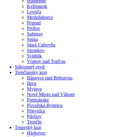
Humenné
Kežmarok
Levoča
Medzilaborce
Poprad
Prešov
Sabinov
Snina
Stará Ľubovňa
Stropkov
Svidník
Vranov nad Topľou
Súkromný revír
Trenčiansky kraj
Bánovce nad Bebravou
Ilava
Myjava
Nové Mesto nad Váhom
Partizánske
Považská Bystrica
Prievidza
Púchov
Trenčín
Trnavský kraj
Hlohovec