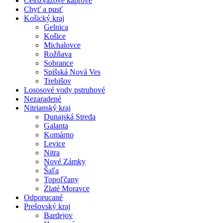
Celozväzové kaprové
Chyť a pusť
Košický kraj
Gelnica
Košice
Michalovce
Rožňava
Sobrance
Spišská Nová Ves
Trebišov
Lososové vody pstruhové
Nezaradené
Nitrianský kraj
Dunajská Streda
Galanta
Komárno
Levice
Nitra
Nové Zámky
Šaľa
Topoľčany
Zlaté Moravce
Odporucané
Prešovský kraj
Bardejov