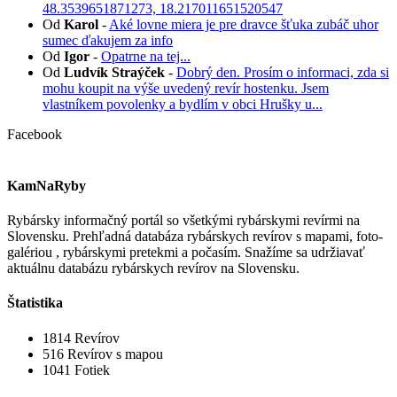
48.3539651871273, 18.217011651520547
Od
Karol
-
Aké lovne miera je pre dravce šťuka zubáč uhor
sumec ďakujem za info
Od
Igor
-
Opatrne na tej...
Od
Ludvík Straýček
-
Dobrý den. Prosím o informaci, zda si
mohu koupit na výše uvedený revír hostenku. Jsem
vlastníkem povolenky a bydlím v obci Hrušky u...
Facebook
KamNaRyby
Rybársky informačný portál so všetkými rybárskymi revírmi na
Slovensku. Prehľadná databáza rybárskych revírov s mapami, foto-
galériou , rybárskymi pretekmi a počasím. Snažíme sa udržiavať
aktuálnu databázu rybárskych revírov na Slovensku.
Štatistika
1814
Revírov
516
Revírov s mapou
1041
Fotiek