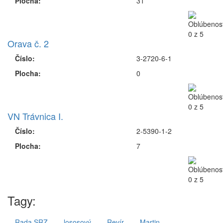
Plocha:
31
Orava č. 2
Číslo:
3-2720-6-1
Plocha:
0
VN Trávnica I.
Číslo:
2-5390-1-2
Plocha:
7
Tagy:
Rada SRZ
lososový
Revír
Martin