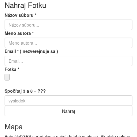
Nahraj Fotku
Názov súboru
*
Meno autora
*
Email
*
( nezverejnuje sa )
Fotka
*
Spočítaj 3 a 8 = ???
Mapa
Bohužiaľ GPS suradnice v našej databázy nie sú. Ak viete polohu