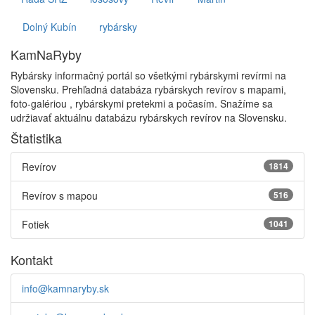
Dolný Kubín
rybársky
KamNaRyby
Rybársky informačný portál so všetkými rybárskymi revírmi na
Slovensku. Prehľadná databáza rybárskych revírov s mapami,
foto-galériou , rybárskymi pretekmi a počasím. Snažíme sa
udržiavať aktuálnu databázu rybárskych revírov na Slovensku.
Štatistika
Revírov
1814
Revírov s mapou
516
Fotiek
1041
Kontakt
info@kamnaryby.sk