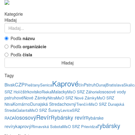
Kategórie
Hladaj
Podľa
názvu
Podľa
organizácie
Podľa
čísla
Hladaj
Tagy
Kaprové
CZP
Bivak
Pstruh
Pieštany
Senica
čln
Dunaj
Bratislava
Skalic
štrkovisko
Malacky
lososové vody
SRZ Holíč
Rieka
MsO SRZ Záhorie
pstruhové
Nové Zámky
Nitra
MsO SRZ Nové Zámky
MsO SRZ
chovný
Komárno
Dunajská Streda
Nitra
Trenčín
MsO SRZ Dunajská
Streda
Galanta
MsO SRZ Šurany
Levice
SRZ
Revír
lososový
Rybársky revír
Rybárske
RADA
rybársky
kaprový
revíry
Rimavská Sobota
MsO SRZ Prievidza