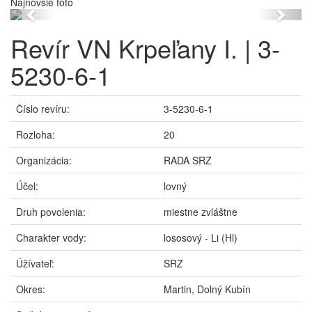
Najnovšie foto
Previous
Next
Revír VN Krpeľany I. | 3-
5230-6-1
Číslo revíru:
3-5230-6-1
Rozloha:
20
Organizácia:
RADA SRZ
Účel:
lovný
Druh povolenia:
miestne zvláštne
Charakter vody:
lososový - Li (Hl)
Úžívateľ:
SRZ
Okres:
Martin, Dolný Kubín