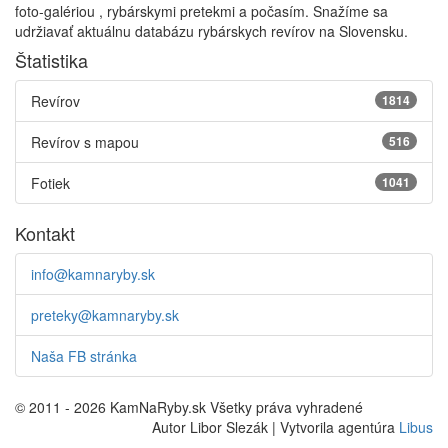
foto-galériou , rybárskymi pretekmi a počasím. Snažíme sa
udržiavať aktuálnu databázu rybárskych revírov na Slovensku.
Štatistika
Revírov
1814
Revírov s mapou
516
Fotiek
1041
Kontakt
info@kamnaryby.sk
preteky@kamnaryby.sk
Naša FB stránka
© 2011 - 2026 KamNaRyby.sk Všetky práva vyhradené
Autor Libor Slezák | Vytvorila agentúra
Libus