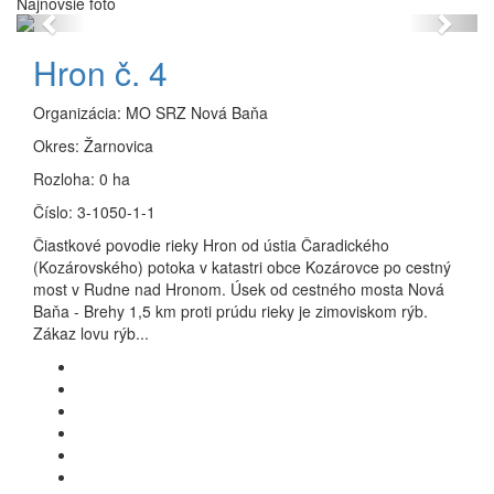
Najnovšie foto
Previous
Next
Hron č. 4
Organizácia:
MO SRZ Nová Baňa
Okres:
Žarnovica
Rozloha:
0 ha
Číslo:
3-1050-1-1
Čiastkové povodie rieky Hron od ústia Čaradického
(Kozárovského) potoka v katastri obce Kozárovce po cestný
most v Rudne nad Hronom. Úsek od cestného mosta Nová
Baňa - Brehy 1,5 km proti prúdu rieky je zimoviskom rýb.
Zákaz lovu rýb...