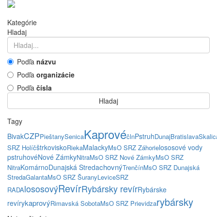
Kategórie
Hladaj
Podľa
názvu
Podľa
organizácie
Podľa
čísla
Hladaj
Tagy
Kaprové
CZP
Bivak
Pstruh
Pieštany
Senica
čln
Dunaj
Bratislava
Skalic
štrkovisko
Malacky
lososové vody
SRZ Holíč
Rieka
MsO SRZ Záhorie
pstruhové
Nové Zámky
Nitra
MsO SRZ Nové Zámky
MsO SRZ
chovný
Komárno
Dunajská Streda
Nitra
Trenčín
MsO SRZ Dunajská
Streda
Galanta
MsO SRZ Šurany
Levice
SRZ
Revír
lososový
Rybársky revír
Rybárske
RADA
rybársky
kaprový
revíry
Rimavská Sobota
MsO SRZ Prievidza