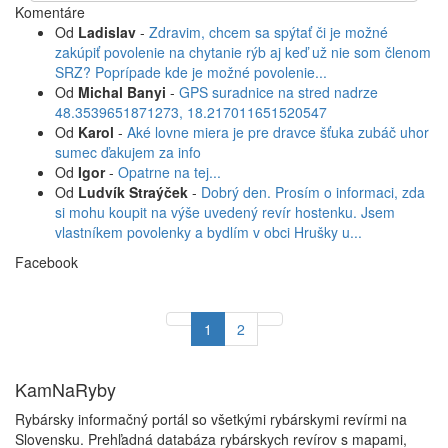
Komentáre
Od
Ladislav
-
Zdravim, chcem sa spýtať či je možné
zakúpiť povolenie na chytanie rýb aj keď už nie som členom
SRZ? Poprípade kde je možné povolenie...
Od
Michal Banyi
-
GPS suradnice na stred nadrze
48.3539651871273, 18.217011651520547
Od
Karol
-
Aké lovne miera je pre dravce šťuka zubáč uhor
sumec ďakujem za info
Od
Igor
-
Opatrne na tej...
Od
Ludvík Straýček
-
Dobrý den. Prosím o informaci, zda
si mohu koupit na výše uvedený revír hostenku. Jsem
vlastníkem povolenky a bydlím v obci Hrušky u...
Facebook
1
2
KamNaRyby
Rybársky informačný portál so všetkými rybárskymi revírmi na
Slovensku. Prehľadná databáza rybárskych revírov s mapami,