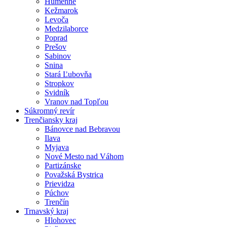
Humenné
Kežmarok
Levoča
Medzilaborce
Poprad
Prešov
Sabinov
Snina
Stará Ľubovňa
Stropkov
Svidník
Vranov nad Topľou
Súkromný revír
Trenčiansky kraj
Bánovce nad Bebravou
Ilava
Myjava
Nové Mesto nad Váhom
Partizánske
Považská Bystrica
Prievidza
Púchov
Trenčín
Trnavský kraj
Hlohovec