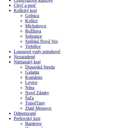
Celozväzové kaprové
Chyť a pusť
Košický kraj
Gelnica
Košice
Michalovce
Rožňava
Sobrance
Spišská Nová Ves
Trebišov
Lososové vody pstruhové
Nezaradené
Nitrianský kraj
Dunajská Streda
Galanta
Komárno
Levice
Nitra
Nové Zámky
Šaľa
Topoľčany
Zlaté Moravce
Odporucané
Prešovský kraj
Bardejov