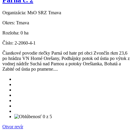
Parná č. 2
Organizácia:
MsO SRZ Trnava
Okres:
Trnava
Rozloha:
0 ha
Číslo:
2-2060-4-1
Čiastkové povodie riečky Parná od hate pri obci Zvončín rkm 23,6
po hrádzu VN Horné Orešany, Podhájsky potok od ústia po výtok z
vodnej nádrže Suchá nad Parnou a potoky Orešianka, Bohatá a
Zabité od ústia po pramene....
Otvor revír