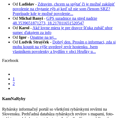
Od
Ladislav
-
Zdravim, chcem sa spýtať či je možné zakúpiť
povolenie na chytanie rýb aj keď už nie som členom SRZ?
Poprípade kde je možné povolenie...
Od
Michal Banyi
-
GPS suradnice na stred nadrze
48.3539651871273, 18.217011651520547
Od
Karol
-
Aké lovne miera je pre dravce šťuka zubáč uhor
sumec ďakujem za info
Od
Igor
-
Opatrne na tej...
Od
Ludvík Straýček
-
Dobrý den. Prosím o informaci, zda si
mohu koupit na výše uvedený revír hostenku. Jsem
vlastníkem povolenky a bydlím v obci Hrušky u...
Facebook
1
2
KamNaRyby
Rybársky informačný portál so všetkými rybárskymi revírmi na
Slovensku. Prehľadná databáza rybárskych revírov s mapami, foto-