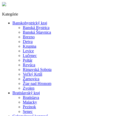
Kategórie
Banskobystrický kraj
Banská Bystrica
Banská Štiavnica
Brezno
Detva
Krupina
Levice
Lučenec
Poltár
Revúca
Rimavská Sobota
Veľký Krtíš
Žarnovica
Žiar nad Hronom
Zvolen
Bratislavský kraj
Bratislava
Malacky
Pezinok
Senec