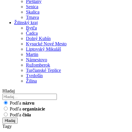
Pieštany
Senica
Skalica
Trnava
Žilinský kraj
Bytča
Čadca
Dolný Kubín
Kysucké Nové Mesto
Liptovský Mikuláš
Martin
Námestovo
Ružomberok
Turčianské Teplice
Tvrdošín
Žilina
Hladaj
Podľa
názvu
Podľa
organizácie
Podľa
čísla
Hladaj
Tagy