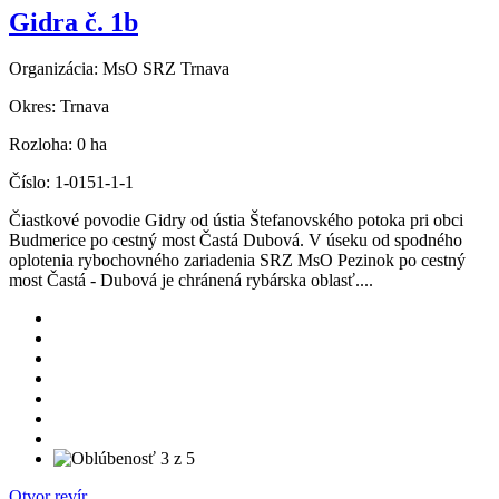
Gidra č. 1b
Organizácia:
MsO SRZ Trnava
Okres:
Trnava
Rozloha:
0 ha
Číslo:
1-0151-1-1
Čiastkové povodie Gidry od ústia Štefanovského potoka pri obci
Budmerice po cestný most Častá Dubová. V úseku od spodného
oplotenia rybochovného zariadenia SRZ MsO Pezinok po cestný
most Častá - Dubová je chránená rybárska oblasť....
Otvor revír