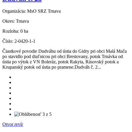
Organizácia:
MsO SRZ Trnava
Okres:
Trnava
Rozloha:
0 ha
Číslo:
2-0420-1-1
Čiastkové povodie Dudváhu od ústia do Gidry pri obci Malá Mača
po stavidlo pod diaľnicou pri obci Brestovany, potok Trnávka od
ústia po výtok z VN Boleráz, potok Rakyta, Rásovský potok a
Krupanský potok od ústia po pramene.Dudváh č. 2...
Otvor revír