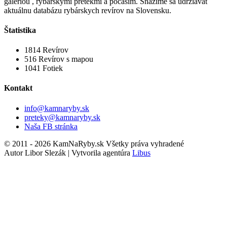
galériou , rybárskymi pretekmi a počasím. Snažíme sa udržiavať
aktuálnu databázu rybárskych revírov na Slovensku.
Štatistika
1814
Revírov
516
Revírov s mapou
1041
Fotiek
Kontakt
info@kamnaryby.sk
preteky@kamnaryby.sk
Naša FB stránka
© 2011 - 2026 KamNaRyby.sk Všetky práva vyhradené
Autor Libor Slezák | Vytvorila agentúra
Libus