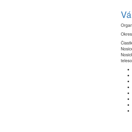
Vá
Organ
Okres
Čiast
Nosic
Nosic
teleso