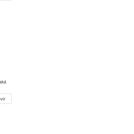
iská
vír