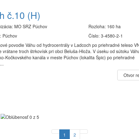
h č.10 (H)
izácia:
MO SRZ Púchov
Rozloha:
160 ha
:
Púchov
Číslo:
3-4580-2-1
kové povodie Váhu od hydrocentrály v Ladcoch po priehradné teleso V
e vrátane troch štrkovísk pri obci Beluša-Hloža. V úseku od sútoku Váh
ko-Kočkovského kanála v meste Púchov (lokalita Špic) po priehradné
...
Otvor re
1
2