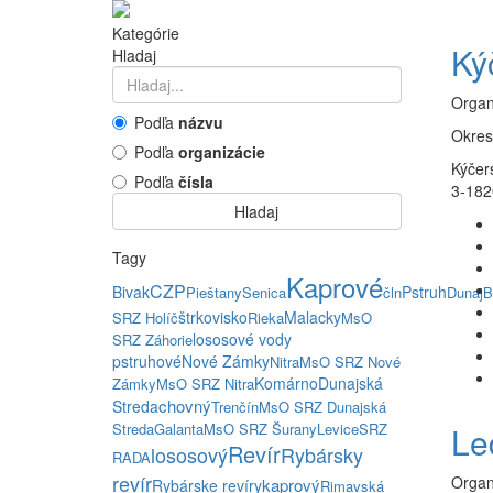
Kategórie
Ký
Hladaj
Organ
Podľa
názvu
Okres
Podľa
organizácie
Kýčer
Podľa
čísla
3-182
Hladaj
Tagy
Kaprové
CZP
Bivak
Pstruh
Pieštany
Senica
čln
Dunaj
B
štrkovisko
Malacky
SRZ Holíč
Rieka
MsO
lososové vody
SRZ Záhorie
pstruhové
Nové Zámky
Nitra
MsO SRZ Nové
Komárno
Dunajská
Zámky
MsO SRZ Nitra
chovný
Streda
Trenčín
MsO SRZ Dunajská
Streda
Galanta
MsO SRZ Šurany
Levice
SRZ
Le
Revír
lososový
Rybársky
RADA
revír
Organ
kaprový
Rybárske revíry
Rimavská