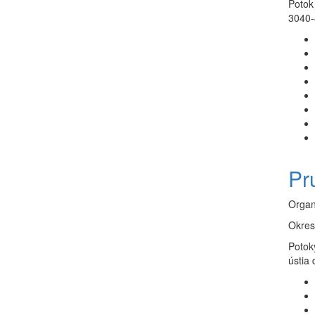
Potok 
3040-
Pr
Organ
Okres
Potok
ústia