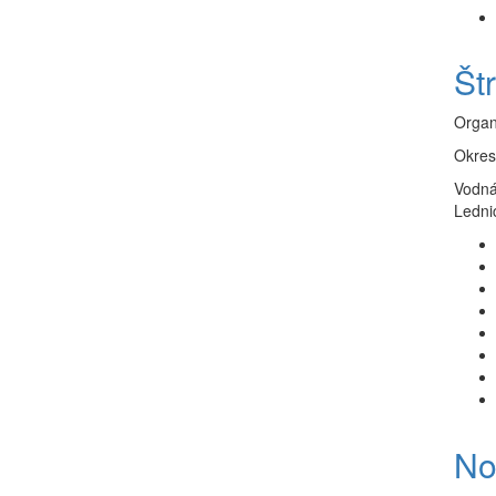
Št
Organ
Okres
Vodná
Ledni
No