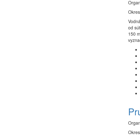
Organ
Okres
Vodná
od sú
150 m
vyzna
Pr
Organ
Okres