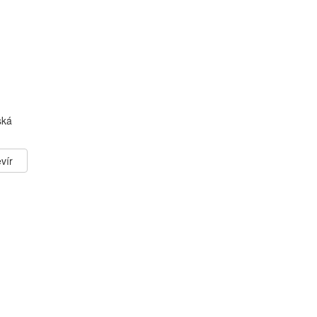
ská
vír