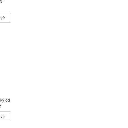
3-
vír
ský od
2
vír