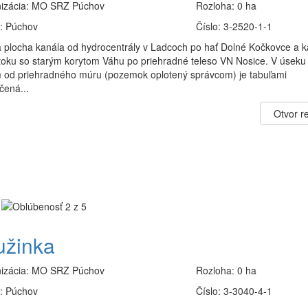
izácia:
MO SRZ Púchov
Rozloha:
0 ha
:
Púchov
Číslo:
3-2520-1-1
 plocha kanála od hydrocentrály v Ladcoch po hať Dolné Kočkovce a k
toku so starým korytom Váhu po priehradné teleso VN Nosice. V úseku
 od priehradného múru (pozemok oplotený správcom) je tabuľami
čená...
Otvor re
užinka
izácia:
MO SRZ Púchov
Rozloha:
0 ha
:
Púchov
Číslo:
3-3040-4-1