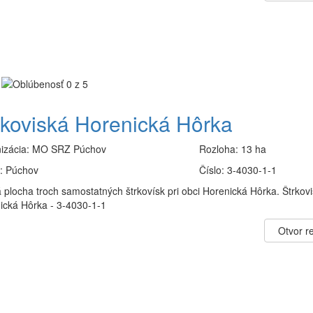
rkoviská Horenická Hôrka
izácia:
MO SRZ Púchov
Rozloha:
13 ha
:
Púchov
Číslo:
3-4030-1-1
 plocha troch samostatných štrkovísk pri obci Horenická Hôrka. Štrkov
ická Hôrka - 3-4030-1-1
Otvor re