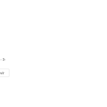
- 3-
vír