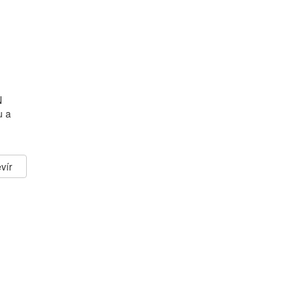
N
u a
vír