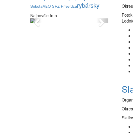
rybársky
Okres
Sobota
MsO SRZ Prievidza
Potok
Najnovšie foto
Previous
Next
Ledni
Sl
Organ
Okres
Slatin