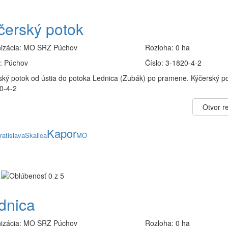
čerský potok
izácia:
MO SRZ Púchov
Rozloha:
0 ha
:
Púchov
Číslo:
3-1820-4-2
ský potok od ústia do potoka Lednica (Zubák) po pramene. Kýčerský po
0-4-2
Otvor re
Kapor
ratislava
Skalica
MO
dnica
izácia:
MO SRZ Púchov
Rozloha:
0 ha