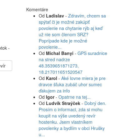
Komentáre
Od
Ladislav
-
Zdravim, chcem sa
spýtať či je možné zakúpiť
povolenie na chytanie rýb aj keď
už nie som členom SRZ?
Poprípade kde je možné
povolenie...
tok -
Od
Michal Banyi
-
GPS suradnice
na stred nadrze
vír
48.3539651871273,
18.217011651520547
Od
Karol
-
Aké lovne miera je pre
dravce šťuka zubáč uhor sumec
ďakujem za info
Od
Igor
-
Opatrne na tej...
Od
Ludvík Straýček
-
Dobrý den.
Prosím o informaci, zda si mohu
koupit na výše uvedený revír
hostenku. Jsem vlastníkem
povolenky a bydlím v obci Hrušky
u...