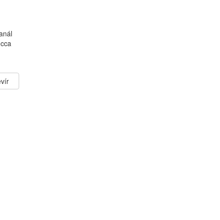
anál
 cca
vír