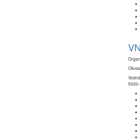
VN
Organ
Okres
Vodná
5020-