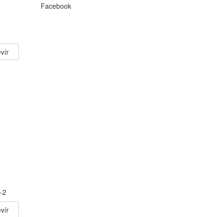
Facebook
vír
-2
vír