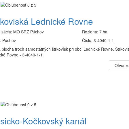
rkoviská Lednické Rovne
izácia:
MO SRZ Púchov
Rozloha:
7 ha
:
Púchov
Číslo:
3-4040-1-1
 plocha troch samostatných štrkovísk pri obci Lednické Rovne. Štrkovi
cké Rovne - 3-4040-1-1
Otvor re
sicko-Kočkovský kanál