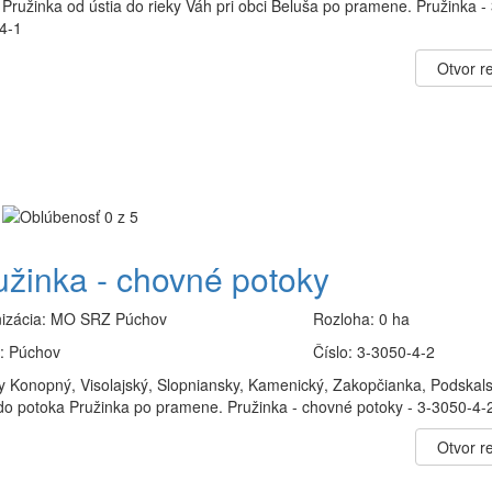
Pružinka od ústia do rieky Váh pri obci Beluša po pramene. Pružinka - 
4-1
Otvor re
užinka - chovné potoky
izácia:
MO SRZ Púchov
Rozloha:
0 ha
:
Púchov
Číslo:
3-3050-4-2
y Konopný, Visolajský, Slopniansky, Kamenický, Zakopčianka, Podskal
 do potoka Pružinka po pramene. Pružinka - chovné potoky - 3-3050-4-
Otvor re