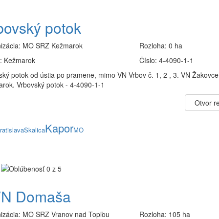
bovský potok
izácia:
MO SRZ Kežmarok
Rozloha:
0 ha
:
Kežmarok
Číslo:
4-4090-1-1
ský potok od ústia po pramene, mimo VN Vrbov č. 1, 2 , 3. VN Žakovc
rok. Vrbovský potok - 4-4090-1-1
Otvor re
Kapor
ratislava
Skalica
MO
N Domaša
izácia:
MO SRZ Vranov nad Topľou
Rozloha:
105 ha