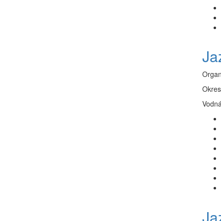
Ja
Organ
Okres
Vodná 
Ja