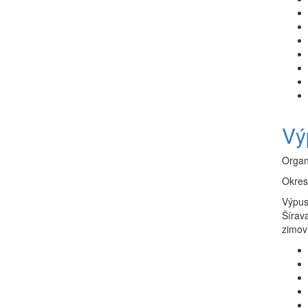
Vý
Organ
Okres
Výpus
Šírav
zimovi