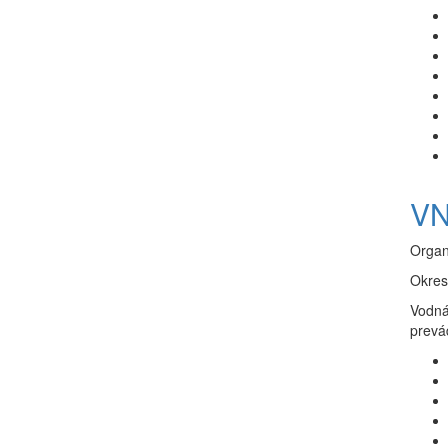
VN
Organ
Okres
Vodná
prevá