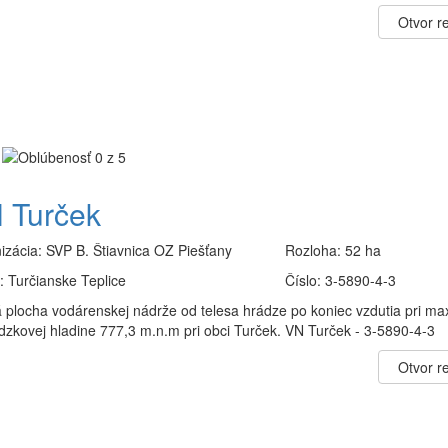
Otvor re
 Turček
izácia:
SVP B. Štiavnica OZ Piešťany
Rozloha:
52 ha
:
Turčianske Teplice
Číslo:
3-5890-4-3
 plocha vodárenskej nádrže od telesa hrádze po koniec vzdutia pri ma
dzkovej hladine 777,3 m.n.m pri obci Turček. VN Turček - 3-5890-4-3
Otvor re