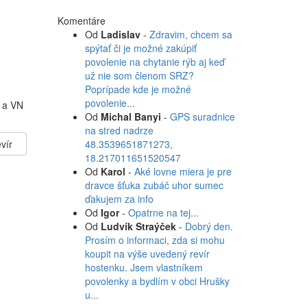
Komentáre
Od
Ladislav
-
Zdravim, chcem sa
spýtať či je možné zakúpiť
povolenie na chytanie rýb aj keď
už nie som členom SRZ?
Poprípade kde je možné
povolenie...
e a VN
Od
Michal Banyi
-
GPS suradnice
na stred nadrze
vír
48.3539651871273,
18.217011651520547
Od
Karol
-
Aké lovne miera je pre
dravce šťuka zubáč uhor sumec
ďakujem za info
Od
Igor
-
Opatrne na tej...
Od
Ludvík Straýček
-
Dobrý den.
Prosím o informaci, zda si mohu
koupit na výše uvedený revír
hostenku. Jsem vlastníkem
povolenky a bydlím v obci Hrušky
u...