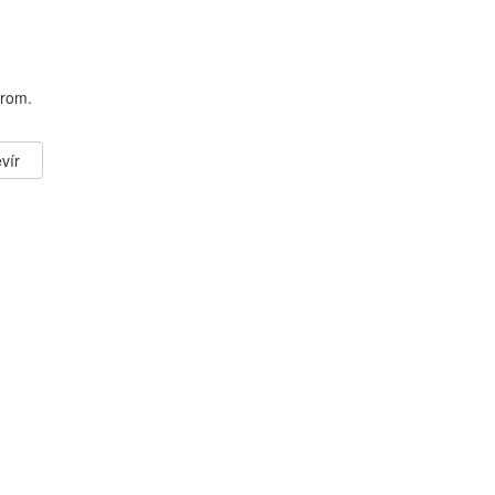
erom.
vír