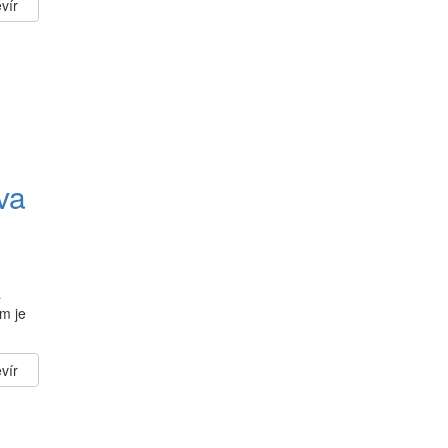
vír
va
a
m je
vír