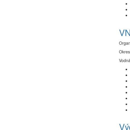
VN
Organ
Okres
Vodná
Vý