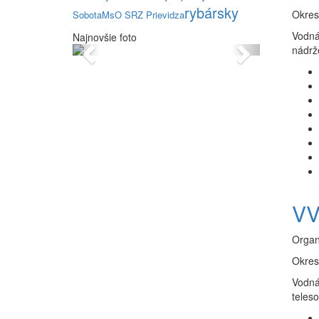
rybársky
Okres
Sobota
MsO SRZ Prievidza
Vodná
Najnovšie foto
Previous
Next
nádrž
VV
Organ
Okres
Vodná
teles