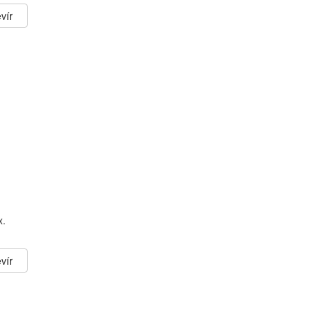
vír
x.
vír