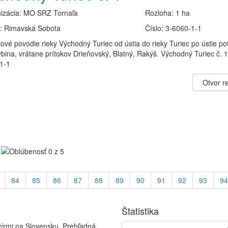
izácia:
MO SRZ Tornaľa
Rozloha:
1 ha
:
Rimavská Sobota
Číslo:
3-6060-1-1
ové povodie rieky Východný Turiec od ústia do rieky Turiec po ústie po
bina, vrátane prítokov Drieňovský, Blatný, Rakýš. Východný Turiec č. 1
1-1
Otvor re
84
85
86
87
88
89
90
91
92
93
94
Štatistika
vírmi na Slovensku. Prehľadná