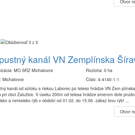
Otvor re
pustný kanál VN Zemplínska Šíra
izácia:
MO SRZ Michalovce
Rozloha:
0 ha
:
Michalovce
Číslo:
4-4140-1-1
tný kanál od sútoku s riekou Laborec po teleso hrádze VN Zem plínsk
a pri obci Zalužice. V úseku 200m od telesa hrádze smerom dole prúdo
sko a neresisko rýb v období od 01.02. do 15.06 -zákaz lovu rýb! ...
Otvor re