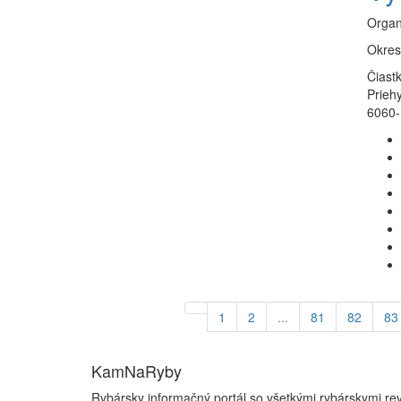
Organ
Okres
Čiastk
Priehy
6060-
1
2
...
81
82
83
KamNaRyby
Rybársky informačný portál so všetkými rybárskymi re