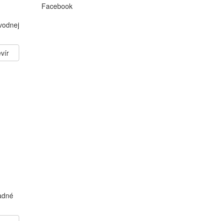
Facebook
vodnej
vír
adné