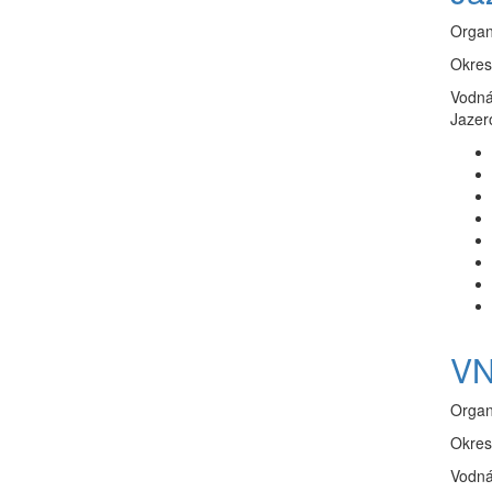
Organ
Okres
Vodná
Jazer
VN
Organ
Okres
Vodná