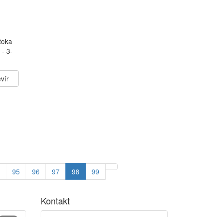
toka
 - 3-
vír
95
96
97
98
99
Kontakt