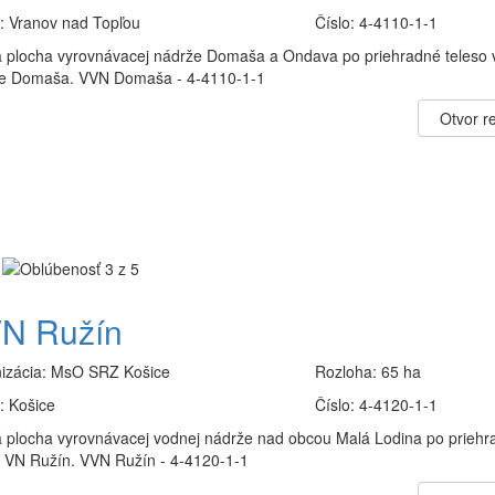
:
Vranov nad Topľou
Číslo:
4-4110-1-1
 plocha vyrovnávacej nádrže Domaša a Ondava po priehradné teleso 
e Domaša. VVN Domaša - 4-4110-1-1
Otvor re
N Ružín
izácia:
MsO SRZ Košice
Rozloha:
65 ha
:
Košice
Číslo:
4-4120-1-1
 plocha vyrovnávacej vodnej nádrže nad obcou Malá Lodina po priehr
o VN Ružín. VVN Ružín - 4-4120-1-1