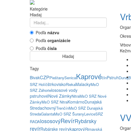
Kategórie
Vr
Hladaj
Organ
Podľa
názvu
Okres
Podľa
organizácie
Vrbov
Podľa
čísla
Kežma
Hladaj
Tagy
Kaprové
CZP
Bivak
Pstruh
Pieštany
Senica
čln
Dunaj
B
štrkovisko
Malacky
SRZ Holíč
Rieka
MsO
lososové vody
SRZ Záhorie
pstruhové
Nové Zámky
Nitra
MsO SRZ Nové
Komárno
Dunajská
Zámky
MsO SRZ Nitra
chovný
Streda
Trenčín
MsO SRZ Dunajská
Streda
Galanta
MsO SRZ Šurany
Levice
SRZ
VV
Revír
lososový
Rybársky
RADA
revír
Organ
kaprový
Rybárske revíry
Rimavská