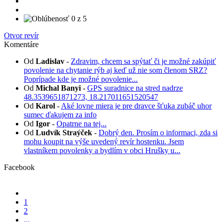
Otvor revír
Komentáre
Od
Ladislav
-
Zdravim, chcem sa spýtať či je možné zakúpiť
povolenie na chytanie rýb aj keď už nie som členom SRZ?
Poprípade kde je možné povolenie...
Od
Michal Banyi
-
GPS suradnice na stred nadrze
48.3539651871273, 18.217011651520547
Od
Karol
-
Aké lovne miera je pre dravce šťuka zubáč uhor
sumec ďakujem za info
Od
Igor
-
Opatrne na tej...
Od
Ludvík Straýček
-
Dobrý den. Prosím o informaci, zda si
mohu koupit na výše uvedený revír hostenku. Jsem
vlastníkem povolenky a bydlím v obci Hrušky u...
Facebook
1
2
...