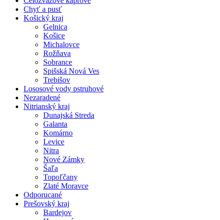
Celozväzové kaprové
Chyť a pusť
Košický kraj
Gelnica
Košice
Michalovce
Rožňava
Sobrance
Spišská Nová Ves
Trebišov
Lososové vody pstruhové
Nezaradené
Nitrianský kraj
Dunajská Streda
Galanta
Komárno
Levice
Nitra
Nové Zámky
Šaľa
Topoľčany
Zlaté Moravce
Odporucané
Prešovský kraj
Bardejov