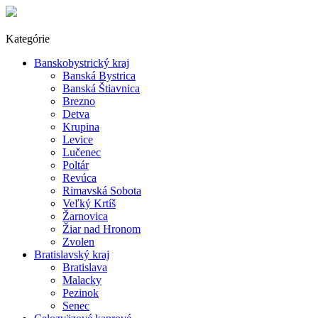
Kategórie
Banskobystrický kraj
Banská Bystrica
Banská Štiavnica
Brezno
Detva
Krupina
Levice
Lučenec
Poltár
Revúca
Rimavská Sobota
Veľký Krtíš
Žarnovica
Žiar nad Hronom
Zvolen
Bratislavský kraj
Bratislava
Malacky
Pezinok
Senec