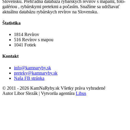
Slovensku. Prehľadná databáza rybárskych revírov s mapami, foto-
galériou , rybárskymi pretekmi a počasím. Snažíme sa udržiavať
aktuálnu databázu rybárskych revírov na Slovensku.
Štatistika
1814
Revírov
516
Revírov s mapou
1041
Fotiek
Kontakt
info@kamnaryby.sk
preteky@kamnaryby.sk
Naša FB stránka
© 2011 - 2026 KamNaRyby.sk Všetky práva vyhradené
Autor Libor Slezák | Vytvorila agentúra
Libus