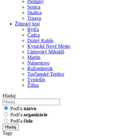
Pieštany
Senica
Skalica
Trnava
Žilinský kraj
Bytča
Čadca
Dolný Kubín
Kysucké Nové Mesto
Liptovský Mikuláš
Martin
Námestovo
Ružomberok
Turčianské Teplice
Tvrdošín
Žilina
Hladaj
Podľa
názvu
Podľa
organizácie
Podľa
čísla
Hladaj
Tagy