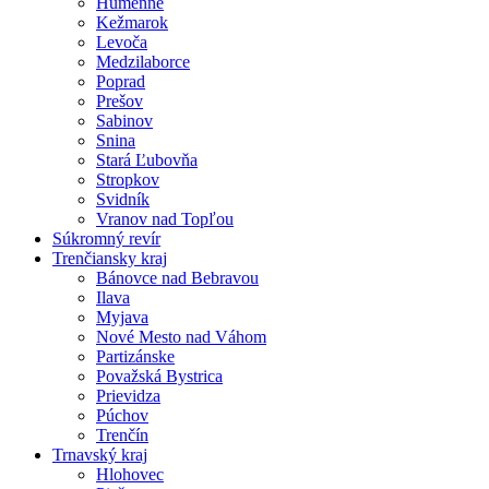
Humenné
Kežmarok
Levoča
Medzilaborce
Poprad
Prešov
Sabinov
Snina
Stará Ľubovňa
Stropkov
Svidník
Vranov nad Topľou
Súkromný revír
Trenčiansky kraj
Bánovce nad Bebravou
Ilava
Myjava
Nové Mesto nad Váhom
Partizánske
Považská Bystrica
Prievidza
Púchov
Trenčín
Trnavský kraj
Hlohovec