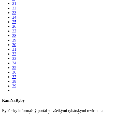
21
22
23
24
25
26
27
28
29
30
31
32
33
34
35
36
37
38
39
KamNaRyby
Rybársky informačný portál so všetkými rybárskymi revírmi na