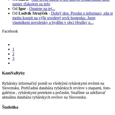
sumec ďakujem za info
Od
Igor
-
Opatrne na tej...
Od
Ludvík Straýček
-
Dobrý den. Prosím o informaci, zda si
mohu koupit na výše uvedený revír hostenku. Jsem
vlastníkem povolenky a bydlím v obci Hrušky u...
Facebook
1
2
3
KamNaRyby
Rybársky informačný portál so všetkými rybárskymi revírmi na
Slovensku. Prehľadná databáza rybárskych revírov s mapami, foto-
galériou , rybárskymi pretekmi a počasím. Snažíme sa udržiavať
aktuálnu databázu rybárskych revírov na Slovensku.
Štatistika