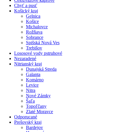
Celozväzové kaprové
Chyť a pusť
Košický kraj
Gelnica
Košice
Michalovce
Rožňava
Sobrance
Spišská Nová Ves
Trebišov
Lososové vody pstruhové
Nezaradené
Nitrianský kraj
Dunajská Streda
Galanta
Komárno
Levice
Nitra
Nové Zámky
Šaľa
Topoľčany
Zlaté Moravce
Odporucané
Prešovský kraj
Bardejov