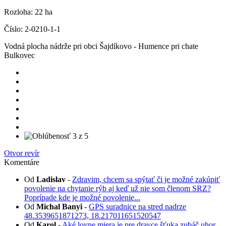
Rozloha:
22 ha
Číslo:
2-0210-1-1
Vodná plocha nádrže pri obci Šajdíkovo - Humence pri chate
Bulkovec
Otvor revír
Komentáre
Od
Ladislav
-
Zdravim, chcem sa spýtať či je možné zakúpiť
povolenie na chytanie rýb aj keď už nie som členom SRZ?
Poprípade kde je možné povolenie...
Od
Michal Banyi
-
GPS suradnice na stred nadrze
48.3539651871273, 18.217011651520547
Od
Karol
-
Aké lovne miera je pre dravce šťuka zubáč uhor