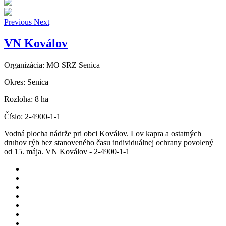
Previous
Next
VN Koválov
Organizácia:
MO SRZ Senica
Okres:
Senica
Rozloha:
8 ha
Číslo:
2-4900-1-1
Vodná plocha nádrže pri obci Koválov. Lov kapra a ostatných
druhov rýb bez stanoveného času individuálnej ochrany povolený
od 15. mája. VN Koválov - 2-4900-1-1