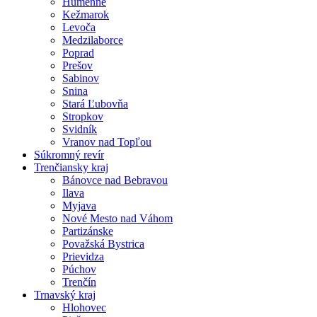
Humenné
Kežmarok
Levoča
Medzilaborce
Poprad
Prešov
Sabinov
Snina
Stará Ľubovňa
Stropkov
Svidník
Vranov nad Topľou
Súkromný revír
Trenčiansky kraj
Bánovce nad Bebravou
Ilava
Myjava
Nové Mesto nad Váhom
Partizánske
Považská Bystrica
Prievidza
Púchov
Trenčín
Trnavský kraj
Hlohovec