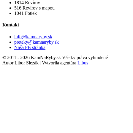
1814
Revírov
516
Revírov s mapou
1041
Fotiek
Kontakt
info@kamnaryby.sk
preteky@kamnaryby.sk
Naša FB stránka
© 2011 - 2026 KamNaRyby.sk Všetky práva vyhradené
Autor Libor Slezák | Vytvorila agentúra
Libus