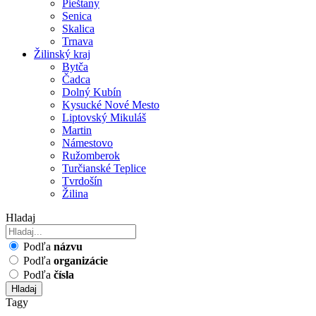
Pieštany
Senica
Skalica
Trnava
Žilinský kraj
Bytča
Čadca
Dolný Kubín
Kysucké Nové Mesto
Liptovský Mikuláš
Martin
Námestovo
Ružomberok
Turčianské Teplice
Tvrdošín
Žilina
Hladaj
Podľa
názvu
Podľa
organizácie
Podľa
čísla
Hladaj
Tagy