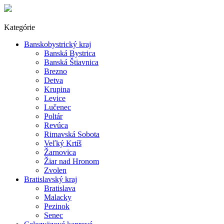
Kategórie
Banskobystrický kraj
Banská Bystrica
Banská Štiavnica
Brezno
Detva
Krupina
Levice
Lučenec
Poltár
Revúca
Rimavská Sobota
Veľký Krtíš
Žarnovica
Žiar nad Hronom
Zvolen
Bratislavský kraj
Bratislava
Malacky
Pezinok
Senec