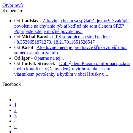
Otvor revír
Komentáre
Od
Ladislav
-
Zdravim, chcem sa spýtať či je možné zakúpiť
povolenie na chytanie rýb aj keď už nie som členom SRZ?
Poprípade kde je možné povolenie...
Od
Michal Banyi
-
GPS suradnice na stred nadrze
48.3539651871273, 18.217011651520547
Od
Karol
-
Aké lovne miera je pre dravce šťuka zubáč uhor
sumec ďakujem za info
Od
Igor
-
Opatrne na tej...
Od
Ludvík Straýček
-
Dobrý den. Prosím o informaci, zda si
mohu koupit na výše uvedený revír hostenku. Jsem
vlastníkem povolenky a bydlím v obci Hrušky u...
Facebook
1
2
3
4
5