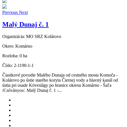
Previous
Next
Malý Dunaj č. 1
Organizácia:
MO SRZ Kolárovo
Okres:
Komárno
Rozloha:
0 ha
Číslo:
2-1190-1-1
Čiastkové povodie Malého Dunaja od cestného mosta Komoča -
Kolárovo po ústie starého koryta Čiernej vody a hlavný kanál od
ústia pri osade Köveslágy po hranice okresu Komárno - Šaľa
/Csóványos/. Malý Dunaj č. 1 -...