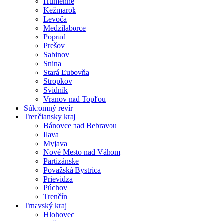
Humenné
Kežmarok
Levoča
Medzilaborce
Poprad
Prešov
Sabinov
Snina
Stará Ľubovňa
Stropkov
Svidník
Vranov nad Topľou
Súkromný revír
Trenčiansky kraj
Bánovce nad Bebravou
Ilava
Myjava
Nové Mesto nad Váhom
Partizánske
Považská Bystrica
Prievidza
Púchov
Trenčín
Trnavský kraj
Hlohovec