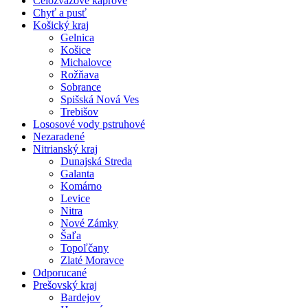
Celozväzové kaprové
Chyť a pusť
Košický kraj
Gelnica
Košice
Michalovce
Rožňava
Sobrance
Spišská Nová Ves
Trebišov
Lososové vody pstruhové
Nezaradené
Nitrianský kraj
Dunajská Streda
Galanta
Komárno
Levice
Nitra
Nové Zámky
Šaľa
Topoľčany
Zlaté Moravce
Odporucané
Prešovský kraj
Bardejov