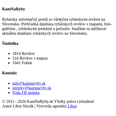
KamNaRyby
Rybársky informačný portál so všetkými rybárskymi revírmi na
Slovensku. Prehľadná databáza rybárskych revírov s mapami, foto-
galériou , rybárskymi pretekmi a počasím. Snažíme sa udržiavať
aktuálnu databázu rybárskych revírov na Slovensku.
Štatistika
1814
Revírov
516
Revírov s mapou
1041
Fotiek
Kontakt
info@kamnaryby.sk
preteky@kamnaryby.sk
Naša FB stránka
© 2011 - 2026 KamNaRyby.sk Všetky práva vyhradené
Autor Libor Slezák | Vytvorila agentúra
Libus