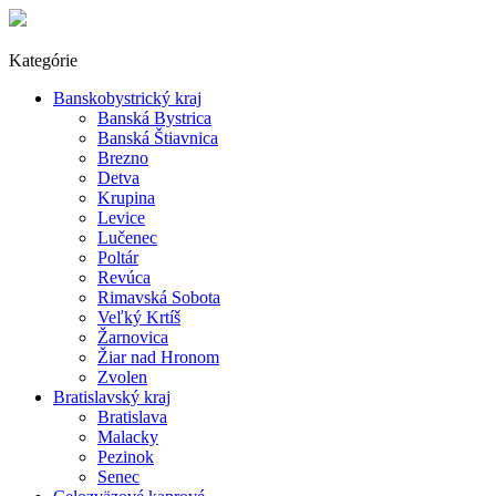
Kategórie
Banskobystrický kraj
Banská Bystrica
Banská Štiavnica
Brezno
Detva
Krupina
Levice
Lučenec
Poltár
Revúca
Rimavská Sobota
Veľký Krtíš
Žarnovica
Žiar nad Hronom
Zvolen
Bratislavský kraj
Bratislava
Malacky
Pezinok
Senec