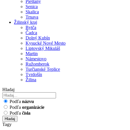
Pieštany
Senica
Skalica
Trnava
Žilinský kraj
Bytča
Čadca
Dolný Kubín
Kysucké Nové Mesto
Liptovský Mikuláš
Martin
Námestovo
Ružomberok
Turčianské Teplice
Tvrdošín
Žilina
Hladaj
Podľa
názvu
Podľa
organizácie
Podľa
čísla
Hladaj
Tagy