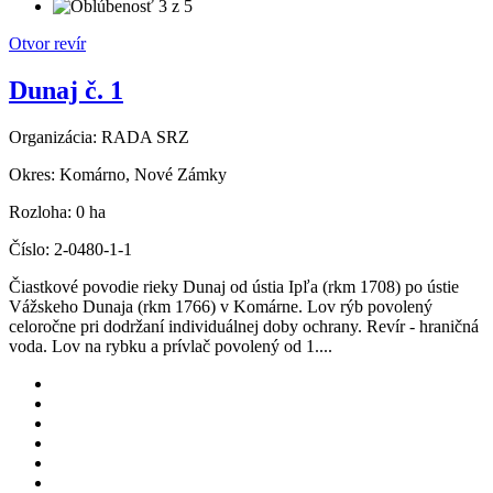
Otvor revír
Dunaj č. 1
Organizácia:
RADA SRZ
Okres:
Komárno, Nové Zámky
Rozloha:
0 ha
Číslo:
2-0480-1-1
Čiastkové povodie rieky Dunaj od ústia Ipľa (rkm 1708) po ústie
Vážskeho Dunaja (rkm 1766) v Komárne. Lov rýb povolený
celoročne pri dodržaní individuálnej doby ochrany. Revír - hraničná
voda. Lov na rybku a prívlač povolený od 1....