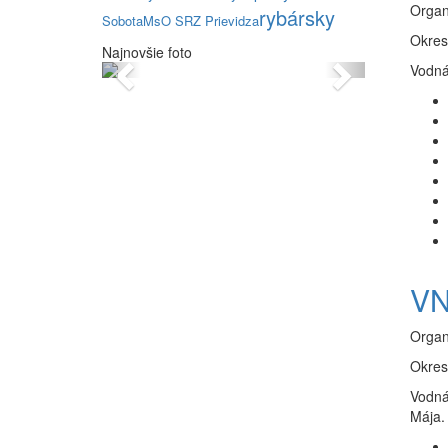
Organ
rybársky
Sobota
MsO SRZ Prievidza
Okres
Najnovšie foto
Previous
Next
Vodná
VN
Organ
Okres
Vodná
Mája.