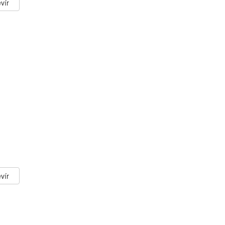
vír
vír