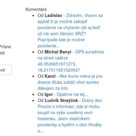
Komentáre
Od
Ladislav
-
Zdravim, chcem sa
spýtať či je možné zakúpiť
povolenie na chytanie rýb aj keď
už nie som členom SRZ?
Poprípade kde je možné
povolenie...
Prísne
Od
Michal Banyi
-
GPS suradnice
 od
na stred nadrze
48.3539651871273,
vír
18.217011651520547
Od
Karol
-
Aké lovne miera je pre
dravce šťuka zubáč uhor sumec
ďakujem za info
Od
Igor
-
Opatrne na tej...
Od
Ludvík Straýček
-
Dobrý den.
Prosím o informaci, zda si mohu
koupit na výše uvedený revír
hostenku. Jsem vlastníkem
povolenky a bydlím v obci Hrušky
u...