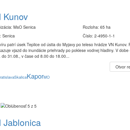
 Kunov
izácia:
MsO Senica
Rozloha:
65 ha
:
Senica
Číslo:
2-4950-1-1
víru patrí úsek Teplice od ústia do Myjavy po teleso hrádze VN Kunov. 
kazuje vjazd do inundácie priehrady po poklese vodnej hladiny. V dobe
 do 31.08., v čase od 8.00 do 18.00...
Otvor re
Kapor
ratislava
Skalica
MO
 Jablonica