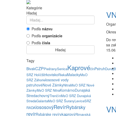
Kategórie
VN
Hladaj
Organ
Podľa
názvu
Okres
Podľa
organizácie
Do re
Podľa
čísla
sa za
Hladaj
15.06.
Tagy
Kaprové
CZP
Bivak
Pstruh
Pieštany
Senica
čln
Dunaj
B
štrkovisko
Malacky
SRZ Holíč
Rieka
MsO
lososové vody
SRZ Záhorie
pstruhové
Nové Zámky
Nitra
MsO SRZ Nové
Komárno
Dunajská
Zámky
MsO SRZ Nitra
chovný
Streda
Trenčín
MsO SRZ Dunajská
Streda
Galanta
MsO SRZ Šurany
Levice
SRZ
Revír
lososový
Rybársky
VN
RADA
revír
kaprový
Rybárske revíry
Rimavská