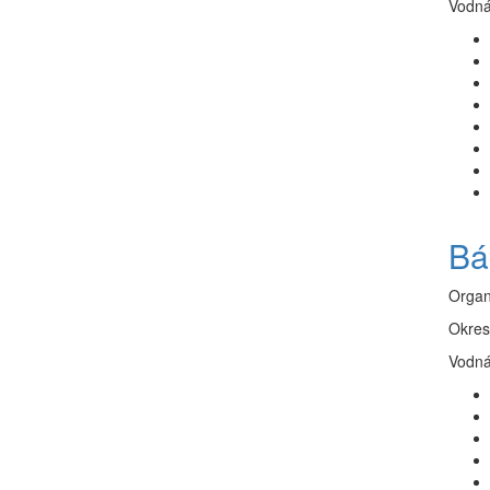
Vodná
Bá
Organ
Okres
Vodná