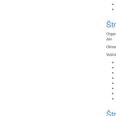
Št
Organ
Ján
Okres
Vodná 
Št