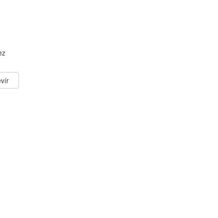
ez
vír