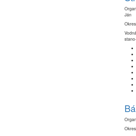
Organ
Ján
Okres
Vodná
stano
Bá
Organ
Okres