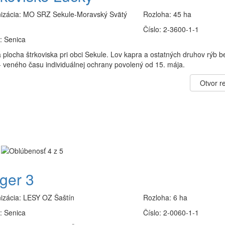
izácia:
MO SRZ Sekule-Moravský Svätý
Rozloha:
45 ha
Číslo:
2-3600-1-1
:
Senica
 plocha štrkoviska pri obci Sekule. Lov kapra a ostatných druhov rýb b
- veného času individuálnej ochrany povolený od 15. mája.
Otvor re
ger 3
izácia:
LESY OZ Šaštín
Rozloha:
6 ha
:
Senica
Číslo:
2-0060-1-1