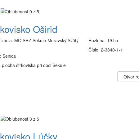
rkovisko Oširid
izácia:
MO SRZ Sekule-Moravský Svätý
Rozloha:
19 ha
Číslo:
2-3840-1-1
:
Senica
plocha štrkoviska pri obci Sekule
Otvor re
rkovisko Lúčky