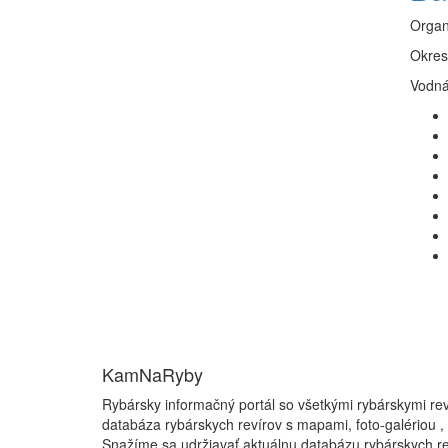
Organ
Okres
Vodná
KamNaRyby
Rybársky informačný portál so všetkými rybárskymi re
databáza rybárskych revírov s mapami, foto-galériou ,
Snažíme sa udržiavať aktuálnu databázu rybárskych re