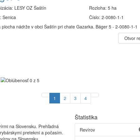
izácia:
LESY OZ Šaštín
Rozloha:
5 ha
:
Senica
Číslo:
2-0080-1-1
 plocha nádrže v obci Šaštín pri chate Gazarka. Báger 5 - 2-0080-1-1
Otvor re
1
2
3
4
Štatistika
vírmi na Slovensku. Prehľadná
Revírov
 rybárskymi pretekmi a počasím.
vírov na Slovensku.