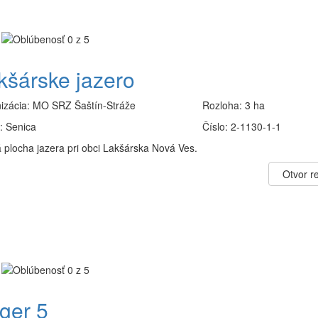
kšárske jazero
izácia:
MO SRZ Šaštín-Stráže
Rozloha:
3 ha
:
Senica
Číslo:
2-1130-1-1
 plocha jazera pri obci Lakšárska Nová Ves.
Otvor re
ger 5