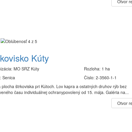
Otvor re
rkovisko Kúty
izácia:
MO SRZ Kúty
Rozloha:
1 ha
:
Senica
Číslo:
2-3560-1-1
 plocha štrkoviska pri Kútoch. Lov kapra a ostatných druhov rýb bez
veného času individuálnej ochranypovolený od 15. mája. Galéria na...
Otvor re