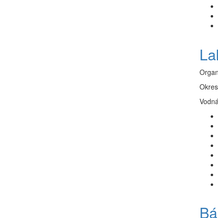
La
Organ
Okres
Vodná
Bá