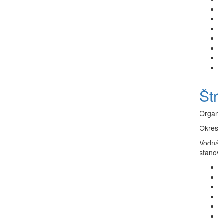
Št
Organ
Okres
Vodná
stano