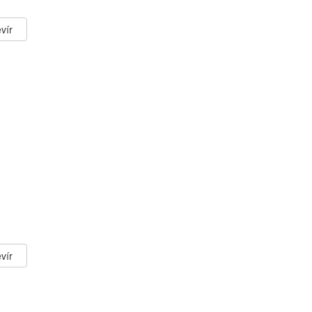
vír
vír