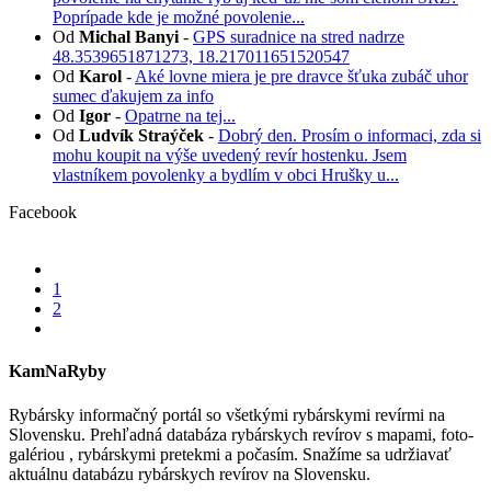
Poprípade kde je možné povolenie...
Od
Michal Banyi
-
GPS suradnice na stred nadrze
48.3539651871273, 18.217011651520547
Od
Karol
-
Aké lovne miera je pre dravce šťuka zubáč uhor
sumec ďakujem za info
Od
Igor
-
Opatrne na tej...
Od
Ludvík Straýček
-
Dobrý den. Prosím o informaci, zda si
mohu koupit na výše uvedený revír hostenku. Jsem
vlastníkem povolenky a bydlím v obci Hrušky u...
Facebook
1
2
KamNaRyby
Rybársky informačný portál so všetkými rybárskymi revírmi na
Slovensku. Prehľadná databáza rybárskych revírov s mapami, foto-
galériou , rybárskymi pretekmi a počasím. Snažíme sa udržiavať
aktuálnu databázu rybárskych revírov na Slovensku.