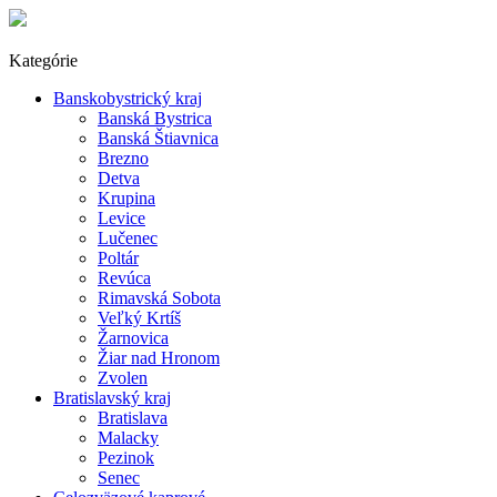
Kategórie
Banskobystrický kraj
Banská Bystrica
Banská Štiavnica
Brezno
Detva
Krupina
Levice
Lučenec
Poltár
Revúca
Rimavská Sobota
Veľký Krtíš
Žarnovica
Žiar nad Hronom
Zvolen
Bratislavský kraj
Bratislava
Malacky
Pezinok
Senec