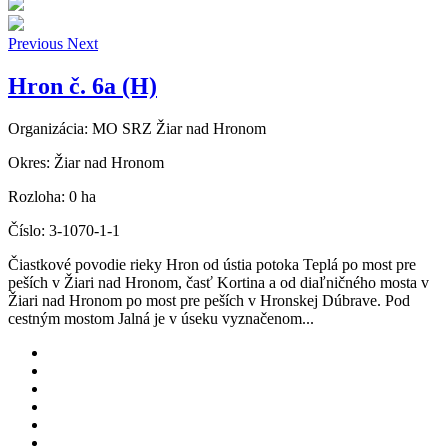
Previous
Next
Hron č. 6a (H)
Organizácia:
MO SRZ Žiar nad Hronom
Okres:
Žiar nad Hronom
Rozloha:
0 ha
Číslo:
3-1070-1-1
Čiastkové povodie rieky Hron od ústia potoka Teplá po most pre
peších v Žiari nad Hronom, časť Kortina a od diaľničného mosta v
Žiari nad Hronom po most pre peších v Hronskej Dúbrave. Pod
cestným mostom Jalná je v úseku vyznačenom...