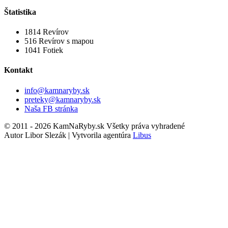
Štatistika
1814
Revírov
516
Revírov s mapou
1041
Fotiek
Kontakt
info@kamnaryby.sk
preteky@kamnaryby.sk
Naša FB stránka
© 2011 - 2026 KamNaRyby.sk Všetky práva vyhradené
Autor Libor Slezák | Vytvorila agentúra
Libus