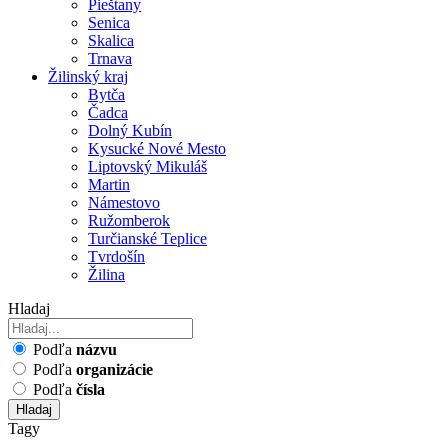
Pieštany
Senica
Skalica
Trnava
Žilinský kraj
Bytča
Čadca
Dolný Kubín
Kysucké Nové Mesto
Liptovský Mikuláš
Martin
Námestovo
Ružomberok
Turčianské Teplice
Tvrdošín
Žilina
Hladaj
Podľa
názvu
Podľa
organizácie
Podľa
čísla
Hladaj
Tagy