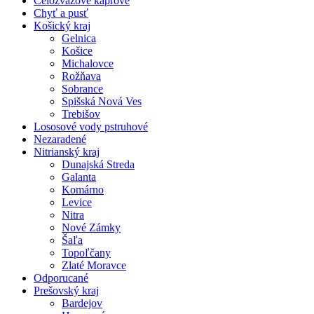
Celozväzové kaprové
Chyť a pusť
Košický kraj
Gelnica
Košice
Michalovce
Rožňava
Sobrance
Spišská Nová Ves
Trebišov
Lososové vody pstruhové
Nezaradené
Nitrianský kraj
Dunajská Streda
Galanta
Komárno
Levice
Nitra
Nové Zámky
Šaľa
Topoľčany
Zlaté Moravce
Odporucané
Prešovský kraj
Bardejov