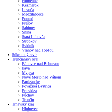
Humenné
Kežmarok
Levoča
Medzilaborce
Poprad
Prešov
Sabinov
Snina
Stará Ľubovňa
Stropkov
Svidník
Vranov nad Topľou
Súkromný revír
Trenčiansky kraj
Bánovce nad Bebravou
Ilava
Myjava
Nové Mesto nad Váhom
Partizánske
Považská Bystrica
Prievidza
Púchov
Trenčín
Trnavský kraj
Hlohovec