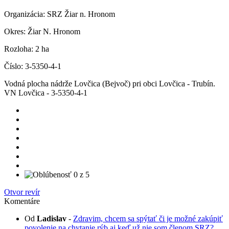
Organizácia:
SRZ Žiar n. Hronom
Okres:
Žiar N. Hronom
Rozloha:
2 ha
Číslo:
3-5350-4-1
Vodná plocha nádrže Lovčica (Bejvoč) pri obci Lovčica - Trubín.
VN Lovčica - 3-5350-4-1
Otvor revír
Komentáre
Od
Ladislav
-
Zdravim, chcem sa spýtať či je možné zakúpiť
povolenie na chytanie rýb aj keď už nie som členom SRZ?