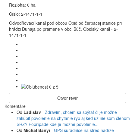
Rozloha:
0 ha
Číslo:
2-1471-1-1
Odvodňovací kanál pod obcou Obid od čerpacej stanice pri
hrádzi Dunaja po pramene v obci Búč. Obidský kanál - 2-
1471-1-1
Otvor revír
Komentáre
Od
Ladislav
-
Zdravim, chcem sa spýtať či je možné
zakúpiť povolenie na chytanie rýb aj keď už nie som členom
SRZ? Poprípade kde je možné povolenie...
Od
Michal Banyi
-
GPS suradnice na stred nadrze