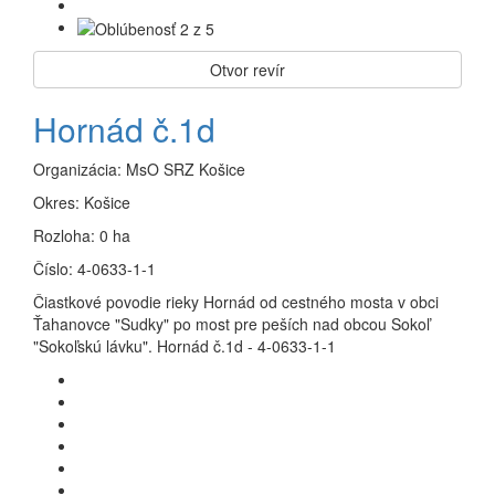
Otvor revír
Hornád č.1d
Organizácia:
MsO SRZ Košice
Okres:
Košice
Rozloha:
0 ha
Číslo:
4-0633-1-1
Čiastkové povodie rieky Hornád od cestného mosta v obci
Ťahanovce "Sudky" po most pre peších nad obcou Sokoľ
"Sokoľskú lávku". Hornád č.1d - 4-0633-1-1