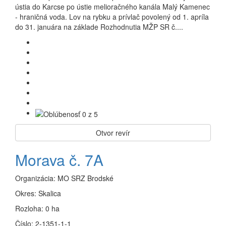
ústia do Karcse po ústie melioračného kanála Malý Kamenec
- hraničná voda. Lov na rybku a prívlač povolený od 1. apríla
do 31. januára na základe Rozhodnutia MŽP SR č....
Otvor revír
Morava č. 7A
Organizácia:
MO SRZ Brodské
Okres:
Skalica
Rozloha:
0 ha
Číslo:
2-1351-1-1