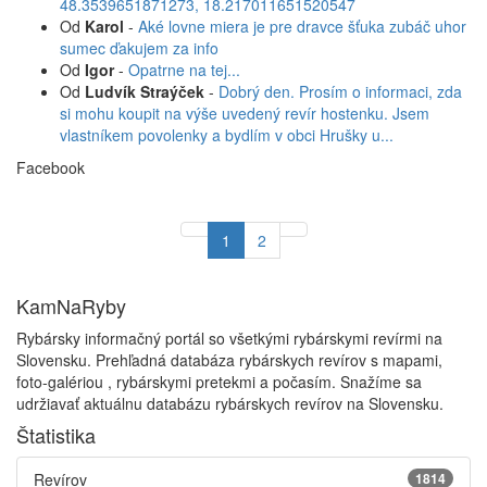
48.3539651871273, 18.217011651520547
Od
Karol
-
Aké lovne miera je pre dravce šťuka zubáč uhor
sumec ďakujem za info
Od
Igor
-
Opatrne na tej...
Od
Ludvík Straýček
-
Dobrý den. Prosím o informaci, zda
si mohu koupit na výše uvedený revír hostenku. Jsem
vlastníkem povolenky a bydlím v obci Hrušky u...
Facebook
1
2
KamNaRyby
Rybársky informačný portál so všetkými rybárskymi revírmi na
Slovensku. Prehľadná databáza rybárskych revírov s mapami,
foto-galériou , rybárskymi pretekmi a počasím. Snažíme sa
udržiavať aktuálnu databázu rybárskych revírov na Slovensku.
Štatistika
Revírov
1814