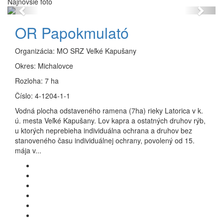
Najnovšie foto
Previous
Next
OR Papokmulató
Organizácia:
MO SRZ Veľké Kapušany
Okres:
Michalovce
Rozloha:
7 ha
Číslo:
4-1204-1-1
Vodná plocha odstaveného ramena (7ha) rieky Latorica v k.
ú. mesta Veľké Kapušany. Lov kapra a ostatných druhov rýb,
u ktorých neprebieha individuálna ochrana a druhov bez
stanoveného času individuálnej ochrany, povolený od 15.
mája v...