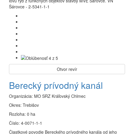
lovu rýb z funkčných objektov stavby MVE Šárovce. VN
Šárovce - 2-5341-1-1
Otvor revír
Berecký prívodný kanál
Organizácia:
MO SRZ Kráľovský Chlmec
Okres:
Trebišov
Rozloha:
0 ha
Číslo:
4-0071-1-1
Čiastkové povodie Bereckého prívodného kanála od jeho