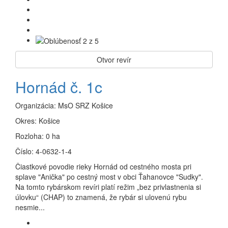
Otvor revír
Hornád č. 1c
Organizácia:
MsO SRZ Košice
Okres:
Košice
Rozloha:
0 ha
Číslo:
4-0632-1-4
Čiastkové povodie rieky Hornád od cestného mosta pri
splave "Anička" po cestný most v obci Ťahanovce "Sudky".
Na tomto rybárskom revíri platí režim „bez privlastnenia si
úlovku“ (CHAP) to znamená, že rybár si ulovenú rybu
nesmie...