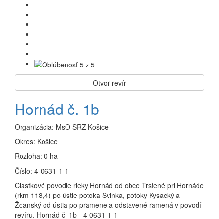
Otvor revír
Hornád č. 1b
Organizácia:
MsO SRZ Košice
Okres:
Košice
Rozloha:
0 ha
Číslo:
4-0631-1-1
Čiastkové povodie rieky Hornád od obce Trstené pri Hornáde
(rkm 118,4) po ústie potoka Svinka, potoky Kysacký a
Ždanský od ústia po pramene a odstavené ramená v povodí
revíru. Hornád č. 1b - 4-0631-1-1