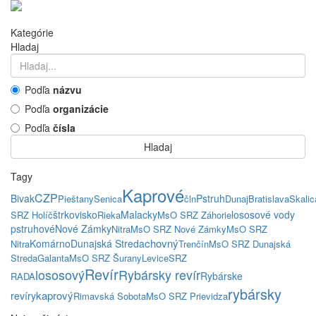
Kategórie
Hladaj
Podľa
názvu
Podľa
organizácie
Podľa
čísla
Hladaj
Tagy
Kaprové
CZP
Bivak
Pstruh
Pieštany
Senica
čln
Dunaj
Bratislava
Skalic
štrkovisko
Malacky
lososové vody
SRZ Holíč
Rieka
MsO SRZ Záhorie
pstruhové
Nové Zámky
Nitra
MsO SRZ Nové Zámky
MsO SRZ
chovný
Komárno
Dunajská Streda
Nitra
Trenčín
MsO SRZ Dunajská
Streda
Galanta
MsO SRZ Šurany
Levice
SRZ
Revír
lososový
Rybársky revír
Rybárske
RADA
rybársky
kaprový
revíry
Rimavská Sobota
MsO SRZ Prievidza