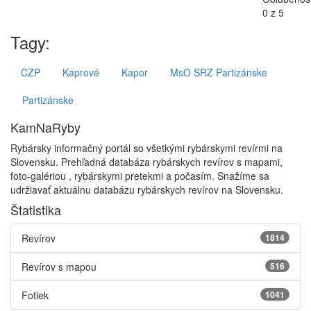
Tagy:
CZP
Kaprové
Kapor
MsO SRZ Partizánske
Partizánske
KamNaRyby
Rybársky informačný portál so všetkými rybárskymi revírmi na
Slovensku. Prehľadná databáza rybárskych revírov s mapami,
foto-galériou , rybárskymi pretekmi a počasím. Snažíme sa
udržiavať aktuálnu databázu rybárskych revírov na Slovensku.
Štatistika
Revírov
1814
Revírov s mapou
516
Fotiek
1041