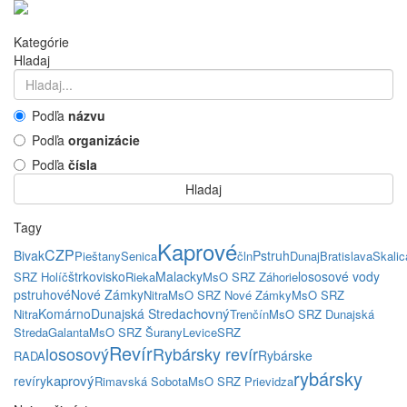
Kategórie
Hladaj
Podľa
názvu
Podľa
organizácie
Podľa
čísla
Hladaj
Tagy
Kaprové
CZP
Bivak
Pstruh
Pieštany
Senica
čln
Dunaj
Bratislava
Skalic
štrkovisko
Malacky
lososové vody
SRZ Holíč
Rieka
MsO SRZ Záhorie
pstruhové
Nové Zámky
Nitra
MsO SRZ Nové Zámky
MsO SRZ
chovný
Komárno
Dunajská Streda
Nitra
Trenčín
MsO SRZ Dunajská
Streda
Galanta
MsO SRZ Šurany
Levice
SRZ
Revír
lososový
Rybársky revír
Rybárske
RADA
rybársky
kaprový
revíry
Rimavská Sobota
MsO SRZ Prievidza