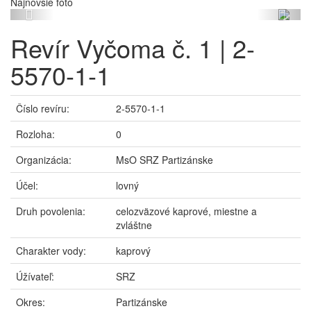
Najnovšie foto
Previous
Next
Revír Vyčoma č. 1 | 2-
5570-1-1
Číslo revíru:
2-5570-1-1
Rozloha:
0
Organizácia:
MsO SRZ Partizánske
Účel:
lovný
Druh povolenia:
celozväzové kaprové, miestne a
zvláštne
Charakter vody:
kaprový
Úžívateľ:
SRZ
Okres:
Partizánske