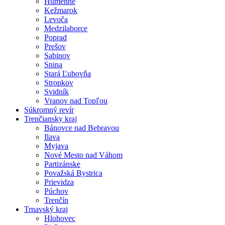
Humenné
Kežmarok
Levoča
Medzilaborce
Poprad
Prešov
Sabinov
Snina
Stará Ľubovňa
Stropkov
Svidník
Vranov nad Topľou
Súkromný revír
Trenčiansky kraj
Bánovce nad Bebravou
Ilava
Myjava
Nové Mesto nad Váhom
Partizánske
Považská Bystrica
Prievidza
Púchov
Trenčín
Trnavský kraj
Hlohovec