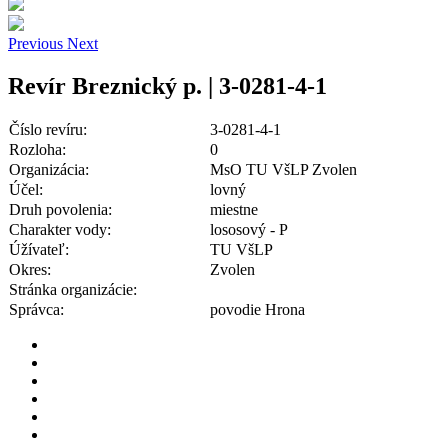
Previous
Next
Revír Breznický p. | 3-0281-4-1
Číslo revíru:
3-0281-4-1
Rozloha:
0
Organizácia:
MsO TU VšLP Zvolen
Účel:
lovný
Druh povolenia:
miestne
Charakter vody:
lososový - P
Úžívateľ:
TU VšLP
Okres:
Zvolen
Stránka organizácie:
Správca:
povodie Hrona