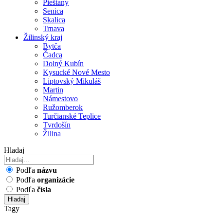
Pieštany
Senica
Skalica
Trnava
Žilinský kraj
Bytča
Čadca
Dolný Kubín
Kysucké Nové Mesto
Liptovský Mikuláš
Martin
Námestovo
Ružomberok
Turčianské Teplice
Tvrdošín
Žilina
Hladaj
Podľa
názvu
Podľa
organizácie
Podľa
čísla
Hladaj
Tagy