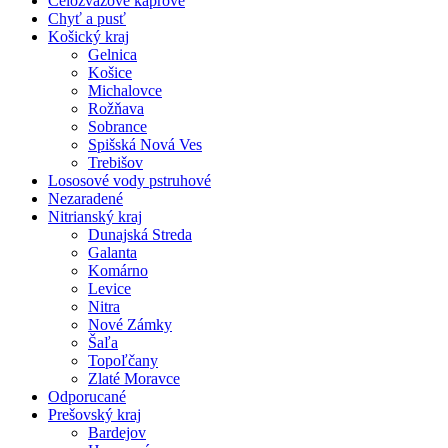
Celozväzové kaprové
Chyť a pusť
Košický kraj
Gelnica
Košice
Michalovce
Rožňava
Sobrance
Spišská Nová Ves
Trebišov
Lososové vody pstruhové
Nezaradené
Nitrianský kraj
Dunajská Streda
Galanta
Komárno
Levice
Nitra
Nové Zámky
Šaľa
Topoľčany
Zlaté Moravce
Odporucané
Prešovský kraj
Bardejov