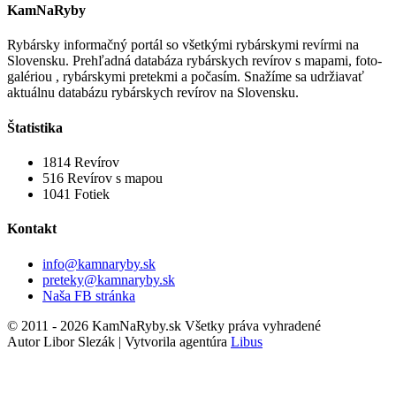
KamNaRyby
Rybársky informačný portál so všetkými rybárskymi revírmi na
Slovensku. Prehľadná databáza rybárskych revírov s mapami, foto-
galériou , rybárskymi pretekmi a počasím. Snažíme sa udržiavať
aktuálnu databázu rybárskych revírov na Slovensku.
Štatistika
1814
Revírov
516
Revírov s mapou
1041
Fotiek
Kontakt
info@kamnaryby.sk
preteky@kamnaryby.sk
Naša FB stránka
© 2011 - 2026 KamNaRyby.sk Všetky práva vyhradené
Autor Libor Slezák | Vytvorila agentúra
Libus