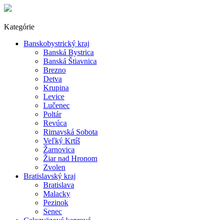
Kategórie
Banskobystrický kraj
Banská Bystrica
Banská Štiavnica
Brezno
Detva
Krupina
Levice
Lučenec
Poltár
Revúca
Rimavská Sobota
Veľký Krtíš
Žarnovica
Žiar nad Hronom
Zvolen
Bratislavský kraj
Bratislava
Malacky
Pezinok
Senec