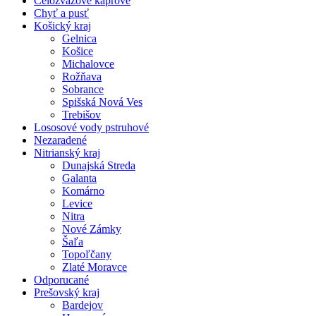
Celozväzové kaprové
Chyť a pusť
Košický kraj
Gelnica
Košice
Michalovce
Rožňava
Sobrance
Spišská Nová Ves
Trebišov
Lososové vody pstruhové
Nezaradené
Nitrianský kraj
Dunajská Streda
Galanta
Komárno
Levice
Nitra
Nové Zámky
Šaľa
Topoľčany
Zlaté Moravce
Odporucané
Prešovský kraj
Bardejov