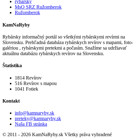
rybársky
MsO SRZ Ružomberok
Ružomberok
KamNaRyby
Rybársky informačný portál so všetkými rybárskymi revírmi na
Slovensku. Prehľadná databáza rybárskych revírov s mapami, foto-
galériou , rybárskymi pretekmi a počasím. Snažíme sa udržiavať
aktuálnu databázu rybárskych revírov na Slovensku.
Štatistika
1814
Revírov
516
Revírov s mapou
1041
Fotiek
Kontakt
info@kamnaryby.sk
preteky@kamnaryby.sk
Naša FB stránka
© 2011 - 2026 KamNaRyby.sk Všetky práva vyhradené