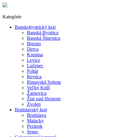
Kategórie
Banskobystrický kraj
Banská Bystrica
Banská Štiavnica
Brezno
Detva
Krupina
Levice
Lučenec
Poltár
Revúca
Rimavská Sobota
Veľký Krtíš
Žarnovica
Žiar nad Hronom
Zvolen
Bratislavský kraj
Bratislava
Malacky
Pezinok
Senec