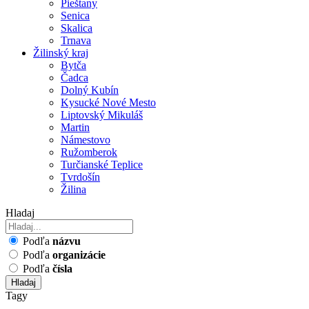
Pieštany
Senica
Skalica
Trnava
Žilinský kraj
Bytča
Čadca
Dolný Kubín
Kysucké Nové Mesto
Liptovský Mikuláš
Martin
Námestovo
Ružomberok
Turčianské Teplice
Tvrdošín
Žilina
Hladaj
Podľa
názvu
Podľa
organizácie
Podľa
čísla
Hladaj
Tagy