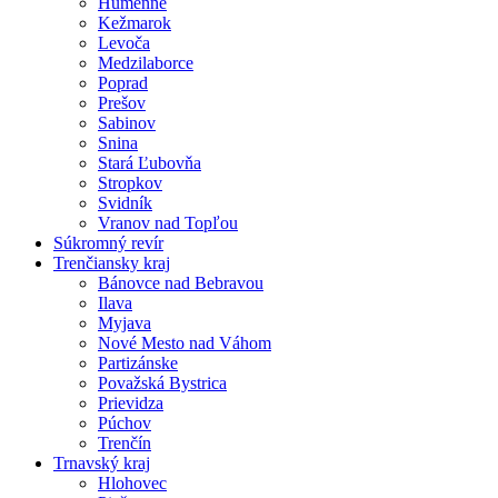
Humenné
Kežmarok
Levoča
Medzilaborce
Poprad
Prešov
Sabinov
Snina
Stará Ľubovňa
Stropkov
Svidník
Vranov nad Topľou
Súkromný revír
Trenčiansky kraj
Bánovce nad Bebravou
Ilava
Myjava
Nové Mesto nad Váhom
Partizánske
Považská Bystrica
Prievidza
Púchov
Trenčín
Trnavský kraj
Hlohovec