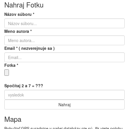
Nahraj Fotku
Názov súboru
*
Meno autora
*
Email
*
( nezverejnuje sa )
Fotka
*
Spočítaj 2 a 7 = ???
Mapa
Bohužiaľ GPS suradnice v našej databázy nie sú. Ak viete polohu