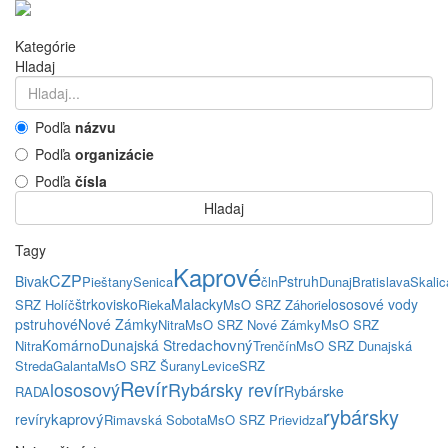
Kategórie
Hladaj
Podľa
názvu
Podľa
organizácie
Podľa
čísla
Hladaj
Tagy
Kaprové
CZP
Bivak
Pstruh
Pieštany
Senica
čln
Dunaj
Bratislava
Skalic
štrkovisko
Malacky
lososové vody
SRZ Holíč
Rieka
MsO SRZ Záhorie
pstruhové
Nové Zámky
Nitra
MsO SRZ Nové Zámky
MsO SRZ
chovný
Komárno
Dunajská Streda
Nitra
Trenčín
MsO SRZ Dunajská
Streda
Galanta
MsO SRZ Šurany
Levice
SRZ
Revír
lososový
Rybársky revír
Rybárske
RADA
rybársky
kaprový
revíry
Rimavská Sobota
MsO SRZ Prievidza