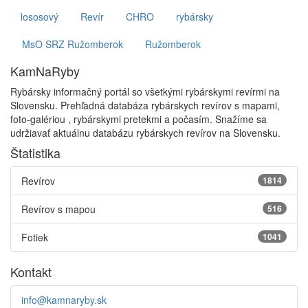
lososový
Revír
CHRO
rybársky
MsO SRZ Ružomberok
Ružomberok
KamNaRyby
Rybársky informačný portál so všetkými rybárskymi revírmi na
Slovensku. Prehľadná databáza rybárskych revírov s mapami,
foto-galériou , rybárskymi pretekmi a počasím. Snažíme sa
udržiavať aktuálnu databázu rybárskych revírov na Slovensku.
Štatistika
Revírov
1814
Revírov s mapou
516
Fotiek
1041
Kontakt
info@kamnaryby.sk