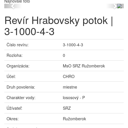
Najnovšie foto
Previous
Next
Revír Hrabovsky potok |
3-1000-4-3
Číslo revíru:
3-1000-4-3
Rozloha:
0
Organizácia:
MsO SRZ Ružomberok
Účel:
CHRO
Druh povolenia:
miestne
Charakter vody:
lososový - P
Úžívateľ:
SRZ
Okres:
Ružomberok