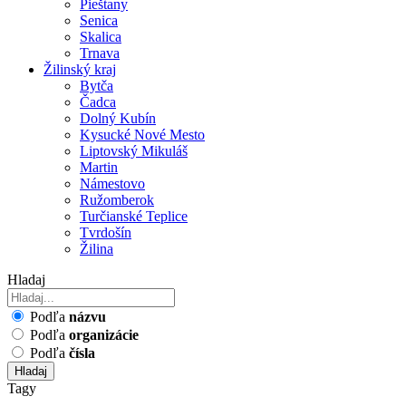
Pieštany
Senica
Skalica
Trnava
Žilinský kraj
Bytča
Čadca
Dolný Kubín
Kysucké Nové Mesto
Liptovský Mikuláš
Martin
Námestovo
Ružomberok
Turčianské Teplice
Tvrdošín
Žilina
Hladaj
Podľa
názvu
Podľa
organizácie
Podľa
čísla
Hladaj
Tagy