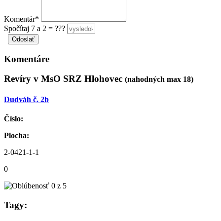
Komentár*
Spočítaj 7 a 2 = ???
Komentáre
Revíry v MsO SRZ Hlohovec
(nahodných max 18)
Dudváh č. 2b
Číslo:
Plocha:
2-0421-1-1
0
Tagy: