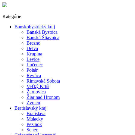
Kategórie
Banskobystrický kraj
Banská Bystrica
Banská Štiavnica
Brezno
Detva
Krupina
Levice
Lučenec
Poltár
Revúca
Rimavská Sobota
Veľký Krtíš
Žarnovica
Žiar nad Hronom
Zvolen
Bratislavský kraj
Bratislava
Malacky
Pezinok
Senec