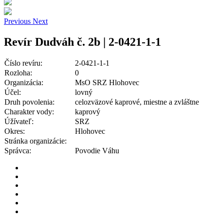
Previous
Next
Revír Dudváh č. 2b | 2-0421-1-1
Číslo revíru:
2-0421-1-1
Rozloha:
0
Organizácia:
MsO SRZ Hlohovec
Účel:
lovný
Druh povolenia:
celozväzové kaprové, miestne a zvláštne
Charakter vody:
kaprový
Úžívateľ:
SRZ
Okres:
Hlohovec
Stránka organizácie:
Správca:
Povodie Váhu