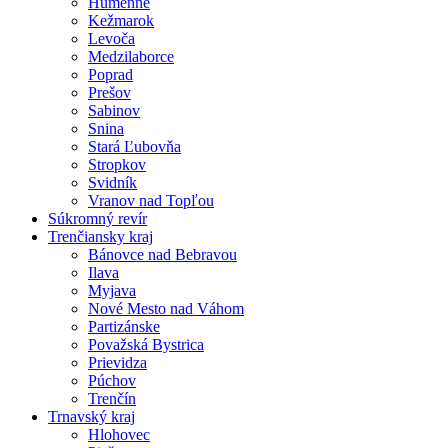
Humenné
Kežmarok
Levoča
Medzilaborce
Poprad
Prešov
Sabinov
Snina
Stará Ľubovňa
Stropkov
Svidník
Vranov nad Topľou
Súkromný revír
Trenčiansky kraj
Bánovce nad Bebravou
Ilava
Myjava
Nové Mesto nad Váhom
Partizánske
Považská Bystrica
Prievidza
Púchov
Trenčín
Trnavský kraj
Hlohovec