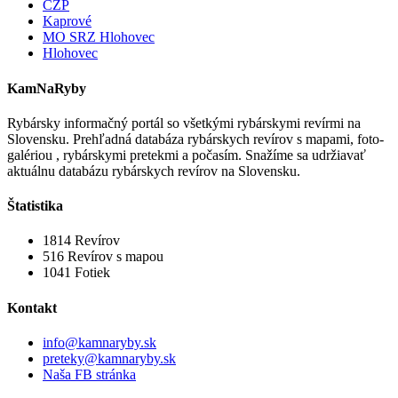
CZP
Kaprové
MO SRZ Hlohovec
Hlohovec
KamNaRyby
Rybársky informačný portál so všetkými rybárskymi revírmi na
Slovensku. Prehľadná databáza rybárskych revírov s mapami, foto-
galériou , rybárskymi pretekmi a počasím. Snažíme sa udržiavať
aktuálnu databázu rybárskych revírov na Slovensku.
Štatistika
1814
Revírov
516
Revírov s mapou
1041
Fotiek
Kontakt
info@kamnaryby.sk
preteky@kamnaryby.sk
Naša FB stránka