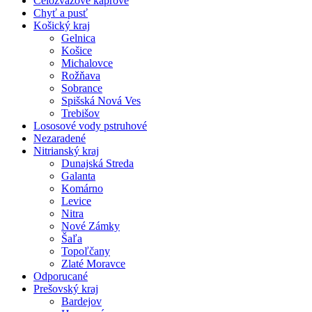
Celozväzové kaprové
Chyť a pusť
Košický kraj
Gelnica
Košice
Michalovce
Rožňava
Sobrance
Spišská Nová Ves
Trebišov
Lososové vody pstruhové
Nezaradené
Nitrianský kraj
Dunajská Streda
Galanta
Komárno
Levice
Nitra
Nové Zámky
Šaľa
Topoľčany
Zlaté Moravce
Odporucané
Prešovský kraj
Bardejov