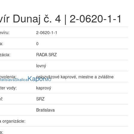
ír Dunaj č. 4 | 2-0620-1-1
evíru:
2-0620-1-1
a:
0
zácia:
RADA SRZ
lovný
ovolenia:
Kapor
celozväzové kaprové, miestne a zvláštne
ratislava
Skalica
MO
ter vody:
kaprový
ľ:
SRZ
Bratislava
 organizácie:
a: