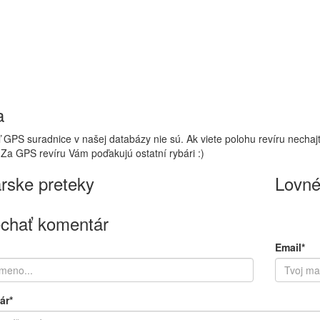
a
 GPS suradnice v našej databázy nie sú. Ak viete polohu revíru nechaj
 Za GPS revíru Vám poďakujú ostatní rybári :)
rske preteky
Lovné
chať komentár
Email*
ár*