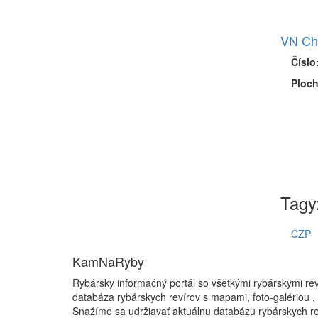
VN Ch
Číslo
Ploch
Tagy
CZP
KamNaRyby
Rybársky informačný portál so všetkými rybárskymi re
databáza rybárskych revírov s mapami, foto-galériou ,
Snažíme sa udržiavať aktuálnu databázu rybárskych re