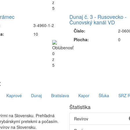
rámec
Dunaj č. 3 - Rusovecko -
Čunovský kanál VD
:
3-4960-1-2
Číslo:
2-060
a:
10
Plocha:
0
:
Kaprové
Dunaj
Bratislava
Kapor
Šťuka
SRZ 
Štatistika
vírmi na Slovensku. Prehľadná
Revírov
 rybárskymi pretekmi a počasím.
vírov na Slovensku.