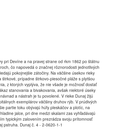
vy pri Devíne a na pravej strane od rkm 1862 po štátnu
troch, čo napovedá o značnej rôznorodosti jednotlivých
riedajú pokojnejšie zátočiny. Na väčšine úsekov rieky
 štrkové, prípadne štrkovo-piesočné pláže s plytšou
a, z ktorých vyplýva, že nie všade je možnosť dostať
kaz stanovania a bivakovania, avšak niektoré úseky
ávnad a nástrah je tu povolené. V rieke Dunaj žijú
apitálnych exemplárov väčšiny druhov rýb. V prúdivých
e partie toku obývajú húfy pleskáčov a plotíc, na
hladine jalce, pri dne medzi skalami zas vyhľadávajú
vojím typickým zalovením prezrádza svoju prítomnosť
aj pstruha.
Dunaj č. 4 - 2-0620-1-1