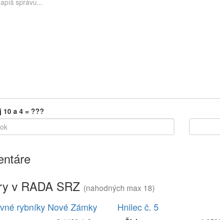
j 10 a 4 = ???
ntáre
ry v RADA SRZ
(nahodných max 18)
vné rybníky Nové Zámky
Hnilec č. 5