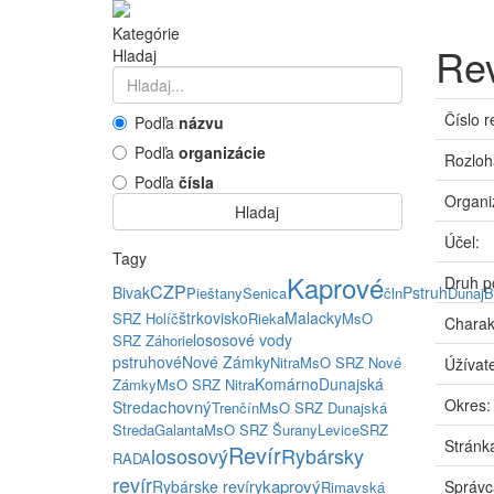
Kategórie
Rev
Hladaj
Číslo r
Podľa
názvu
Podľa
organizácie
Rozloh
Podľa
čísla
Organi
Hladaj
Účel:
Tagy
Kaprové
Druh p
CZP
Bivak
Pstruh
Pieštany
Senica
čln
Dunaj
B
štrkovisko
Malacky
SRZ Holíč
Rieka
MsO
Charak
lososové vody
SRZ Záhorie
pstruhové
Nové Zámky
Nitra
MsO SRZ Nové
Úžívate
Komárno
Dunajská
Zámky
MsO SRZ Nitra
Okres:
chovný
Streda
Trenčín
MsO SRZ Dunajská
Streda
Galanta
MsO SRZ Šurany
Levice
SRZ
Stránka
Revír
lososový
Rybársky
RADA
revír
kaprový
Rybárske revíry
Správc
Rimavská