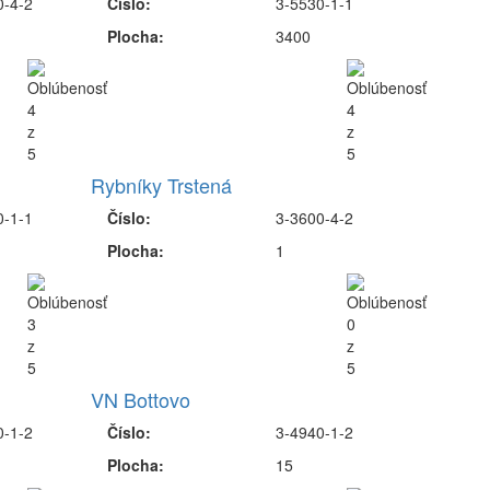
0-4-2
Číslo:
3-5530-1-1
Plocha:
3400
Rybníky Trstená
0-1-1
Číslo:
3-3600-4-2
Plocha:
1
VN Bottovo
0-1-2
Číslo:
3-4940-1-2
Plocha:
15