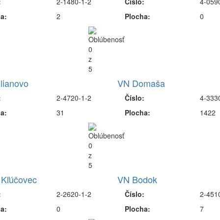
:
2-1480-1-2
Číslo:
4-059
a:
2
Plocha:
0
lianovo
VN Domaša
:
2-4720-1-2
Číslo:
4-333
a:
31
Plocha:
1422
 Kľúčovec
VN Bodok
:
2-2620-1-2
Číslo:
2-451
a:
0
Plocha:
7