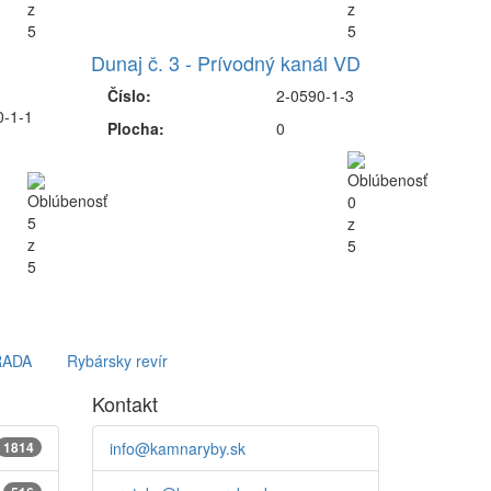
Dunaj č. 3 - Prívodný kanál VD
Číslo:
2-0590-1-3
0-1-1
Plocha:
0
RADA
Rybársky revír
Kontakt
1814
info@kamnaryby.sk