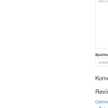
Spočíta
Kome
Reví
Odcho