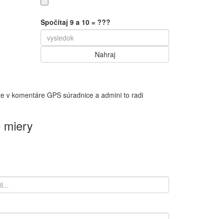
Spočítaj 9 a 10 = ???
te v komentáre GPS súradnice a admini to radi
 miery