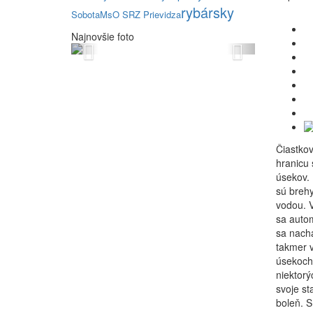
rybársky
Sobota
MsO SRZ Prievidza
Najnovšie foto
Previous
Next
Čiastkov
hranicu 
úsekov. 
sú brehy
vodou.
V
sa autom
sa nachá
takmer v
úsekoch 
niektorý
svoje st
boleň. S