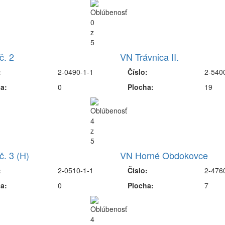
č. 2
VN Trávnica II.
:
2-0490-1-1
Číslo:
2-540
a:
0
Plocha:
19
č. 3 (H)
VN Horné Obdokovce
:
2-0510-1-1
Číslo:
2-476
a:
0
Plocha:
7