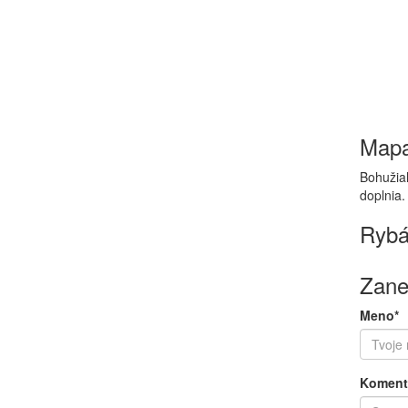
Map
Bohužiaľ
doplnia.
Rybá
Zane
Meno*
Koment