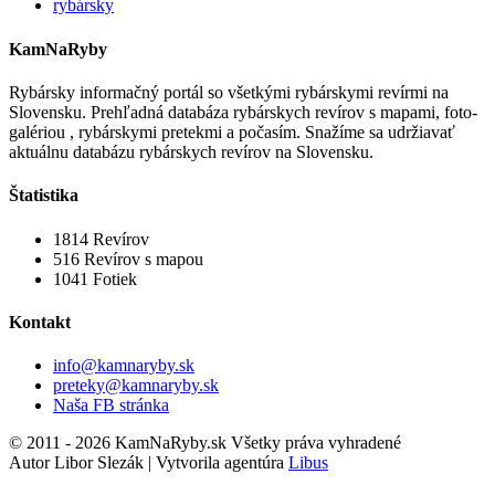
rybársky
KamNaRyby
Rybársky informačný portál so všetkými rybárskymi revírmi na
Slovensku. Prehľadná databáza rybárskych revírov s mapami, foto-
galériou , rybárskymi pretekmi a počasím. Snažíme sa udržiavať
aktuálnu databázu rybárskych revírov na Slovensku.
Štatistika
1814
Revírov
516
Revírov s mapou
1041
Fotiek
Kontakt
info@kamnaryby.sk
preteky@kamnaryby.sk
Naša FB stránka
© 2011 - 2026 KamNaRyby.sk Všetky práva vyhradené
Autor Libor Slezák | Vytvorila agentúra
Libus