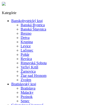
Kategórie
Banskobystrický kraj
Banská Bystrica
Banská Štiavnica
Brezno
Detva
Krupina
Levice
Lučenec
Poltár
Revúca
Rimavská Sobota
Veľký Krtíš
Žarnovica
Žiar nad Hronom
Zvolen
Bratislavský kraj
Bratislava
Malacky
Pezinok
Senec