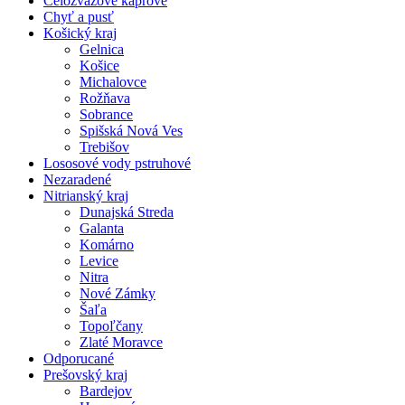
Celozväzové kaprové
Chyť a pusť
Košický kraj
Gelnica
Košice
Michalovce
Rožňava
Sobrance
Spišská Nová Ves
Trebišov
Lososové vody pstruhové
Nezaradené
Nitrianský kraj
Dunajská Streda
Galanta
Komárno
Levice
Nitra
Nové Zámky
Šaľa
Topoľčany
Zlaté Moravce
Odporucané
Prešovský kraj
Bardejov