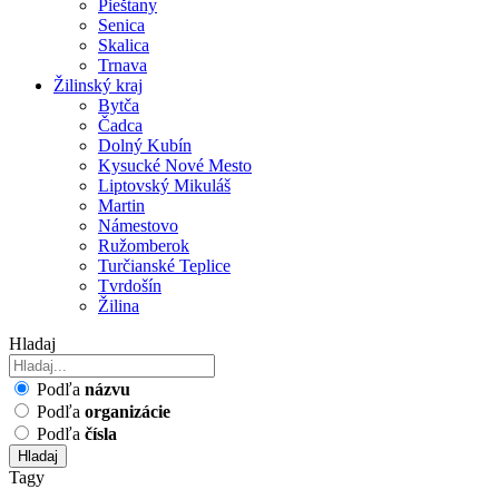
Pieštany
Senica
Skalica
Trnava
Žilinský kraj
Bytča
Čadca
Dolný Kubín
Kysucké Nové Mesto
Liptovský Mikuláš
Martin
Námestovo
Ružomberok
Turčianské Teplice
Tvrdošín
Žilina
Hladaj
Podľa
názvu
Podľa
organizácie
Podľa
čísla
Hladaj
Tagy