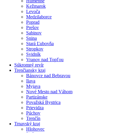
Humenné
Kežmarok
Levoča
Medzilaborce
Poprad
Prešov
Sabinov
Snina
Stará Ľubovňa
Stropkov
Svidník
Vranov nad Topľou
Súkromný revír
Trenčiansky kraj
Bánovce nad Bebravou
Ilava
Myjava
Nové Mesto nad Váhom
Partizánske
Považská Bystrica
Prievidza
Púchov
Trenčín
Trnavský kraj
Hlohovec