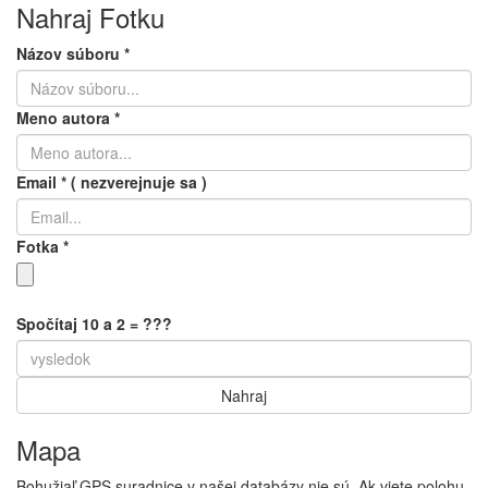
Nahraj Fotku
Názov súboru
*
Meno autora
*
Email
*
( nezverejnuje sa )
Fotka
*
Spočítaj 10 a 2 = ???
Mapa
Bohužiaľ GPS suradnice v našej databázy nie sú. Ak viete polohu