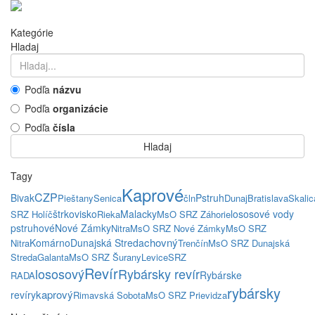
Kategórie
Hladaj
Podľa
názvu
Podľa
organizácie
Podľa
čísla
Hladaj
Tagy
Kaprové
CZP
Bivak
Pstruh
Pieštany
Senica
čln
Dunaj
Bratislava
Skalic
štrkovisko
Malacky
lososové vody
SRZ Holíč
Rieka
MsO SRZ Záhorie
pstruhové
Nové Zámky
Nitra
MsO SRZ Nové Zámky
MsO SRZ
chovný
Komárno
Dunajská Streda
Nitra
Trenčín
MsO SRZ Dunajská
Streda
Galanta
MsO SRZ Šurany
Levice
SRZ
Revír
lososový
Rybársky revír
Rybárske
RADA
rybársky
kaprový
revíry
Rimavská Sobota
MsO SRZ Prievidza