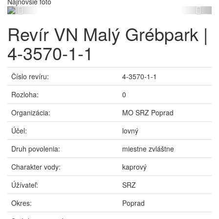
Najnovšie foto
Previous
Next
Revír VN Malý Grébpark |
4-3570-1-1
Číslo revíru:
4-3570-1-1
Rozloha:
0
Organizácia:
MO SRZ Poprad
Účel:
lovný
Druh povolenia:
miestne zvláštne
Charakter vody:
kaprový
Úžívateľ:
SRZ
Okres:
Poprad