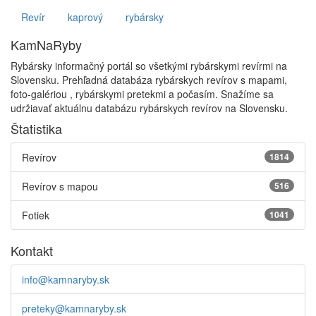
Revír
kaprový
rybársky
KamNaRyby
Rybársky informačný portál so všetkými rybárskymi revírmi na
Slovensku. Prehľadná databáza rybárskych revírov s mapami,
foto-galériou , rybárskymi pretekmi a počasím. Snažíme sa
udržiavať aktuálnu databázu rybárskych revírov na Slovensku.
Štatistika
Revírov
1814
Revírov s mapou
516
Fotiek
1041
Kontakt
info@kamnaryby.sk
preteky@kamnaryby.sk