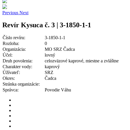
Previous
Next
Revír Kysuca č. 3 | 3-1850-1-1
Číslo revíru:
3-1850-1-1
Rozloha:
0
Organizácia:
MO SRZ Čadca
Účel:
lovný
Druh povolenia:
celozväzové kaprové, miestne a zvláštne
Charakter vody:
kaprový
Úžívateľ:
SRZ
Okres:
Čadca
Stránka organizácie:
Správca:
Povodie Váhu