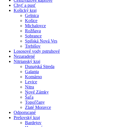
Celozväzové kaprové
Chyť a pusť
Košický kraj
Gelnica
Košice
Michalovce
Rožňava
Sobrance
Spišská Nová Ves
Trebišov
Lososové vody pstruhové
Nezaradené
Nitrianský kraj
Dunajská Streda
Galanta
Komárno
Levice
Nitra
Nové Zámky
Šaľa
Topoľčany
Zlaté Moravce
Odporucané
Prešovský kraj
Bardejov