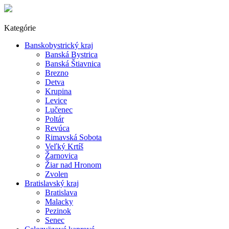
Kategórie
Banskobystrický kraj
Banská Bystrica
Banská Štiavnica
Brezno
Detva
Krupina
Levice
Lučenec
Poltár
Revúca
Rimavská Sobota
Veľký Krtíš
Žarnovica
Žiar nad Hronom
Zvolen
Bratislavský kraj
Bratislava
Malacky
Pezinok
Senec