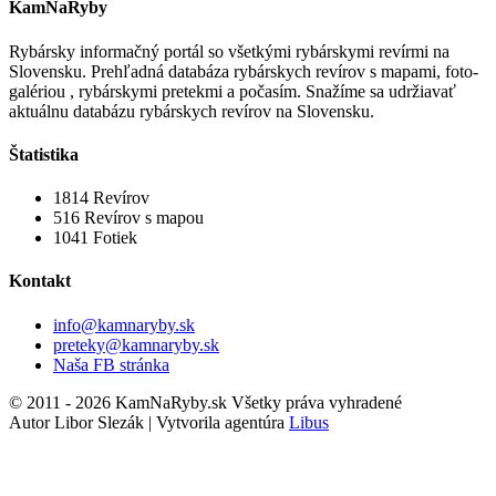
KamNaRyby
Rybársky informačný portál so všetkými rybárskymi revírmi na
Slovensku. Prehľadná databáza rybárskych revírov s mapami, foto-
galériou , rybárskymi pretekmi a počasím. Snažíme sa udržiavať
aktuálnu databázu rybárskych revírov na Slovensku.
Štatistika
1814
Revírov
516
Revírov s mapou
1041
Fotiek
Kontakt
info@kamnaryby.sk
preteky@kamnaryby.sk
Naša FB stránka
© 2011 - 2026 KamNaRyby.sk Všetky práva vyhradené
Autor Libor Slezák | Vytvorila agentúra
Libus