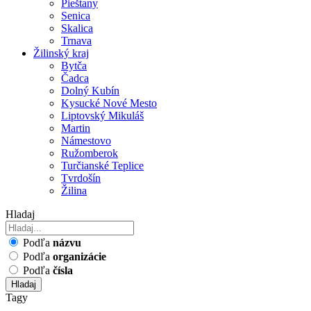
Pieštany
Senica
Skalica
Trnava
Žilinský kraj
Bytča
Čadca
Dolný Kubín
Kysucké Nové Mesto
Liptovský Mikuláš
Martin
Námestovo
Ružomberok
Turčianské Teplice
Tvrdošín
Žilina
Hladaj
Podľa
názvu
Podľa
organizácie
Podľa
čísla
Hladaj
Tagy