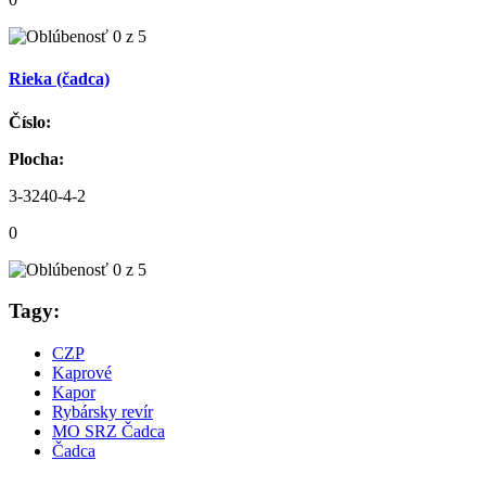
Rieka (čadca)
Číslo:
Plocha:
3-3240-4-2
0
Tagy:
CZP
Kaprové
Kapor
Rybársky revír
MO SRZ Čadca
Čadca