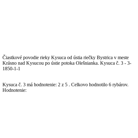
Čiastkové povodie rieky Kysuca od ústia riečky Bystrica v meste
Krásno nad Kysucou po ústie potoka Olešnianka.
Kysuca č. 3 - 3-
1850-1-1
Kysuca č. 3
má hodnotenie:
2
z
5
.
Celkovo hodnotilo
6
rybárov.
Hodnotenie: