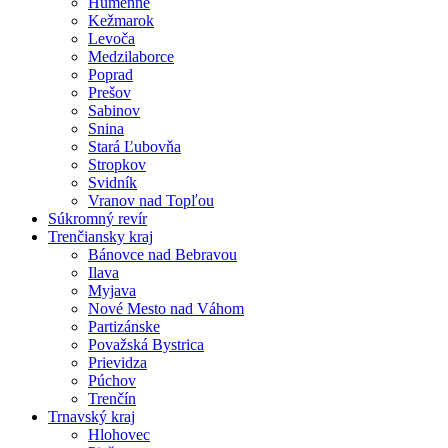
Humenné
Kežmarok
Levoča
Medzilaborce
Poprad
Prešov
Sabinov
Snina
Stará Ľubovňa
Stropkov
Svidník
Vranov nad Topľou
Súkromný revír
Trenčiansky kraj
Bánovce nad Bebravou
Ilava
Myjava
Nové Mesto nad Váhom
Partizánske
Považská Bystrica
Prievidza
Púchov
Trenčín
Trnavský kraj
Hlohovec