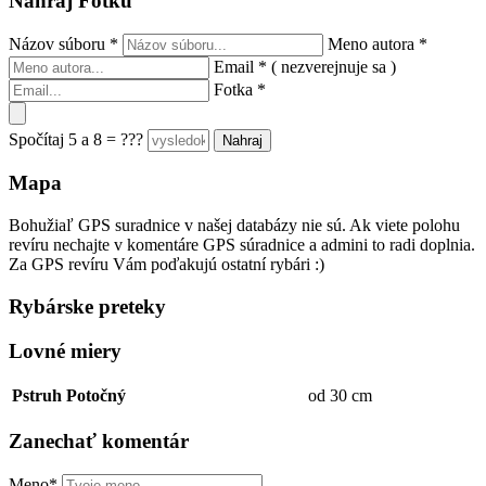
Nahraj Fotku
Názov súboru
*
Meno autora
*
Email
*
( nezverejnuje sa )
Fotka
*
Spočítaj 5 a 8 = ???
Mapa
Bohužiaľ GPS suradnice v našej databázy nie sú. Ak viete polohu
revíru nechajte v komentáre GPS súradnice a admini to radi doplnia.
Za GPS revíru Vám poďakujú ostatní rybári :)
Rybárske preteky
Lovné miery
Pstruh Potočný
od 30 cm
Zanechať komentár
Meno*