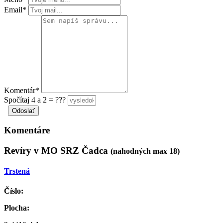
Email*
Komentár*
Spočítaj 4 a 2 = ???
Komentáre
Revíry v MO SRZ Čadca
(nahodných max 18)
Trstená
Číslo:
Plocha: