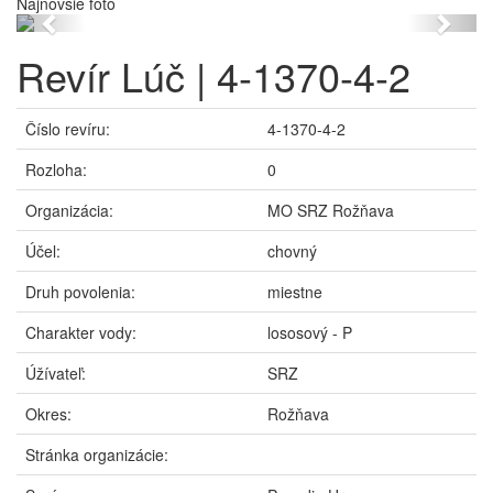
Najnovšie foto
Previous
Next
Revír Lúč | 4-1370-4-2
Číslo revíru:
4-1370-4-2
Rozloha:
0
Organizácia:
MO SRZ Rožňava
Účel:
chovný
Druh povolenia:
miestne
Charakter vody:
lososový - P
Úžívateľ:
SRZ
Okres:
Rožňava
Stránka organizácie: