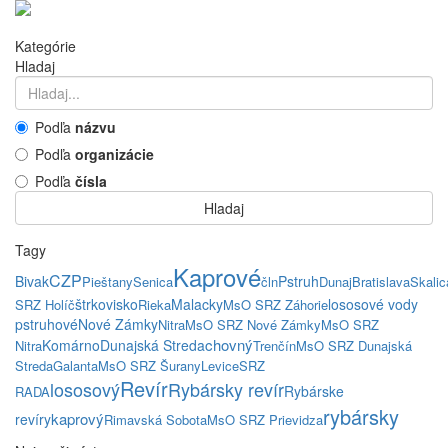
Kategórie
Hladaj
Podľa
názvu
Podľa
organizácie
Podľa
čísla
Hladaj
Tagy
Kaprové
CZP
Bivak
Pstruh
Pieštany
Senica
čln
Dunaj
Bratislava
Skalic
štrkovisko
Malacky
lososové vody
SRZ Holíč
Rieka
MsO SRZ Záhorie
pstruhové
Nové Zámky
Nitra
MsO SRZ Nové Zámky
MsO SRZ
chovný
Komárno
Dunajská Streda
Nitra
Trenčín
MsO SRZ Dunajská
Streda
Galanta
MsO SRZ Šurany
Levice
SRZ
Revír
lososový
Rybársky revír
Rybárske
RADA
rybársky
kaprový
revíry
Rimavská Sobota
MsO SRZ Prievidza