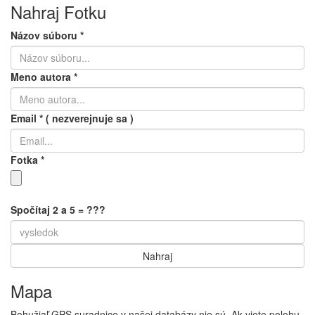
Nahraj Fotku
Názov súboru
*
Meno autora
*
Email
*
( nezverejnuje sa )
Fotka
*
Spočítaj 2 a 5 = ???
Mapa
Bohužiaľ GPS suradnice v našej databázy nie sú. Ak viete polohu