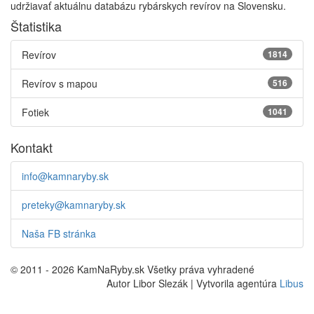
udržiavať aktuálnu databázu rybárskych revírov na Slovensku.
Štatistika
Revírov
1814
Revírov s mapou
516
Fotiek
1041
Kontakt
info@kamnaryby.sk
preteky@kamnaryby.sk
Naša FB stránka
© 2011 - 2026 KamNaRyby.sk Všetky práva vyhradené
Autor Libor Slezák | Vytvorila agentúra
Libus