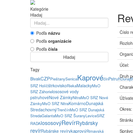
Kategórie
Rev
Hladaj
Číslo r
Podľa
názvu
Podľa
organizácie
Rozloh
Podľa
čísla
Organi
Hladaj
Účel:
Tagy
Kaprové
Druh p
CZP
Bivak
Pstruh
Pieštany
Senica
čln
Dunaj
B
štrkovisko
Malacky
SRZ Holíč
Rieka
MsO
Charak
lososové vody
SRZ Záhorie
pstruhové
Nové Zámky
Nitra
MsO SRZ Nové
Úžívate
Komárno
Dunajská
Zámky
MsO SRZ Nitra
Okres:
chovný
Streda
Trenčín
MsO SRZ Dunajská
Streda
Galanta
MsO SRZ Šurany
Levice
SRZ
Stránka
Revír
lososový
Rybársky
RADA
revír
kaprový
Rybárske revíry
Správc
Rimavská