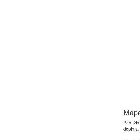
Map
Bohužiaľ
doplnia.