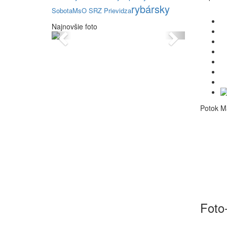
rybársky
Sobota
MsO SRZ Prievidza
Najnovšie foto
Previous
Next
Potok Ma
Foto-