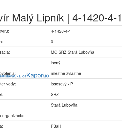
ír Malý Lipník | 4-1420-4-1
evíru:
4-1420-4-1
a:
0
zácia:
MO SRZ Stará Ľubovňa
lovný
ovolenia:
Kapor
miestne zvláštne
ratislava
Skalica
MO
ter vody:
lososový - P
ľ:
SRZ
Stará Ľubovňa
 organizácie:
a:
PBaH