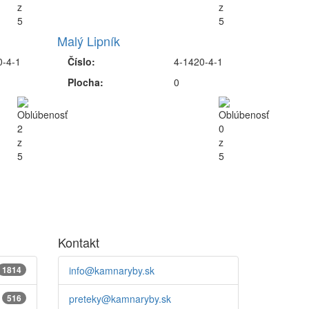
Malý Lipník
0-4-1
Číslo:
4-1420-4-1
Plocha:
0
Kontakt
1814
info@kamnaryby.sk
516
preteky@kamnaryby.sk