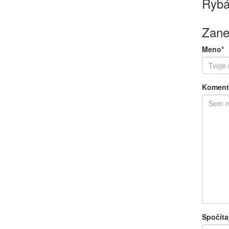
Rybá
Zane
Meno*
Koment
Spočíta