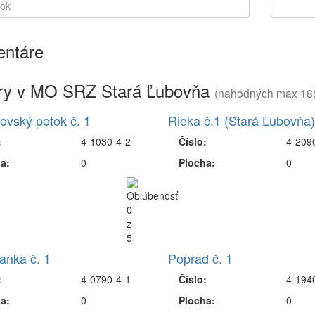
ntáre
ry v MO SRZ Stará Ľubovňa
(nahodných max 18
ovský potok č. 1
Rieka č.1 (Stará Ľubovňa)
:
4-1030-4-2
Číslo:
4-209
a:
0
Plocha:
0
anka č. 1
Poprad č. 1
:
4-0790-4-1
Číslo:
4-194
a:
0
Plocha:
0