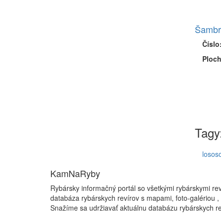
Šambr
Číslo
Ploch
Tagy
losos
KamNaRyby
Rybársky informačný portál so všetkými rybárskymi re
databáza rybárskych revírov s mapami, foto-galériou ,
Snažíme sa udržiavať aktuálnu databázu rybárskych re