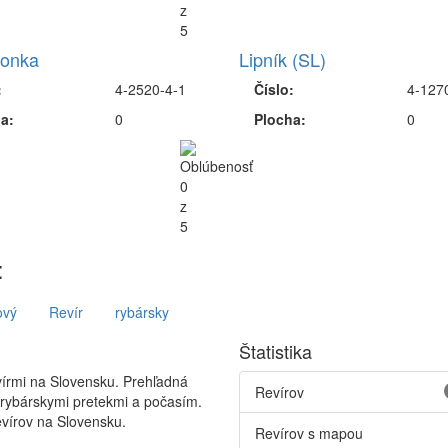
onka
Lipník (SL)
:
4-2520-4-1
Číslo:
4-127
a:
0
Plocha:
0
:
ový
Revír
rybársky
Štatistika
vírmi na Slovensku. Prehľadná
Revírov
 rybárskymi pretekmi a počasím.
vírov na Slovensku.
Revírov s mapou