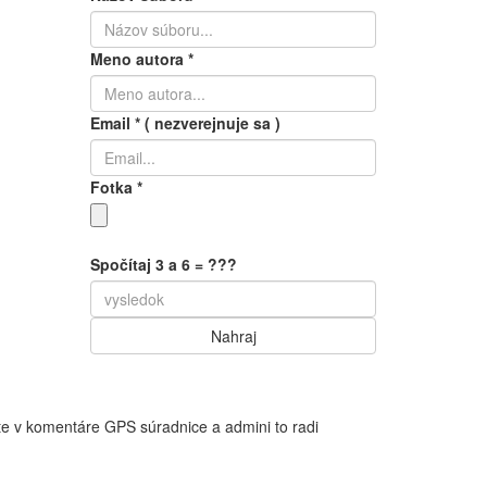
Meno autora
*
Email
*
( nezverejnuje sa )
Fotka
*
Spočítaj 3 a 6 = ???
te v komentáre GPS súradnice a admini to radi