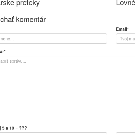
rske preteky
Lovné
chať komentár
Email*
ár*
j 5 a 10 = ???