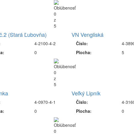
č.2 (Stará Ľubovňa)
VN Vengliská
:
4-2100-4-2
Číslo:
4-389
a:
0
Plocha:
5
nka
Veľký Lipník
:
4-0970-4-1
Číslo:
4-316
a:
0
Plocha:
0