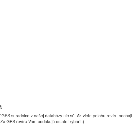
a
 GPS suradnice v našej databázy nie sú. Ak viete polohu revíru nechaj
 Za GPS revíru Vám poďakujú ostatní rybári :)