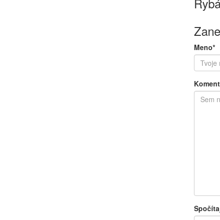
Rybá
Zane
Meno*
Koment
Spočíta