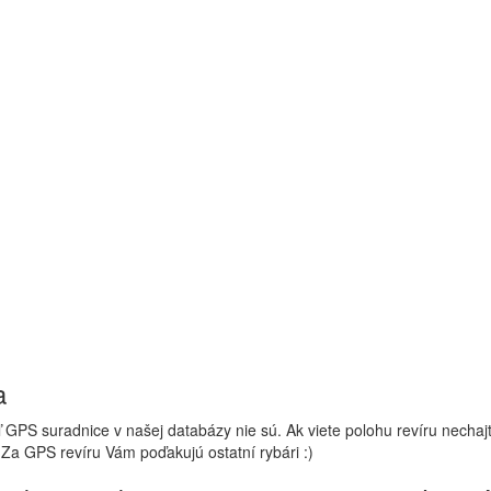
a
 GPS suradnice v našej databázy nie sú. Ak viete polohu revíru nechaj
 Za GPS revíru Vám poďakujú ostatní rybári :)