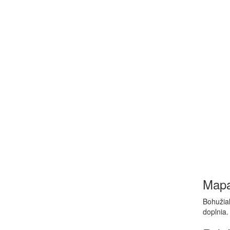
Map
Bohužiaľ
doplnia.