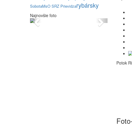
rybársky
Sobota
MsO SRZ Prievidza
Najnovšie foto
Previous
Next
Potok R
Foto-