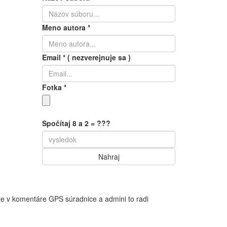
Meno autora
*
Email
*
( nezverejnuje sa )
Fotka
*
Spočítaj 8 a 2 = ???
te v komentáre GPS súradnice a admini to radi