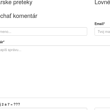
rske preteky
Lovné
chať komentár
Email*
ár*
j 2 a 7 = ???