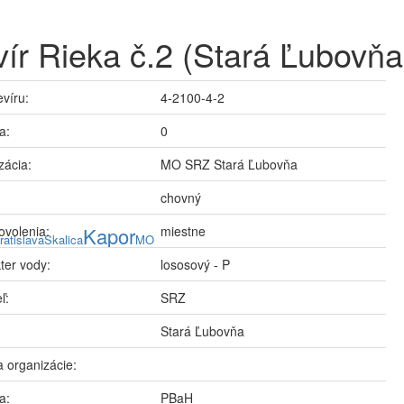
ír Rieka č.2 (Stará Ľubovňa
evíru:
4-2100-4-2
a:
0
zácia:
MO SRZ Stará Ľubovňa
chovný
ovolenia:
Kapor
miestne
ratislava
Skalica
MO
ter vody:
lososový - P
ľ:
SRZ
Stará Ľubovňa
 organizácie:
a:
PBaH