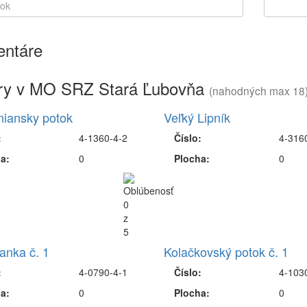
ntáre
ry v MO SRZ Stará Ľubovňa
(nahodných max 18
iansky potok
Veľký Lipník
:
4-1360-4-2
Číslo:
4-316
a:
0
Plocha:
0
anka č. 1
Kolačkovský potok č. 1
:
4-0790-4-1
Číslo:
4-103
a:
0
Plocha:
0