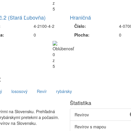
č.2 (Stará Ľubovňa)
Hraničná
:
4-2100-4-2
Číslo:
4-070
a:
0
Plocha:
0
:
ý
lososový
Revír
rybársky
Štatistika
vírmi na Slovensku. Prehľadná
Revírov
 rybárskymi pretekmi a počasím.
vírov na Slovensku.
Revírov s mapou