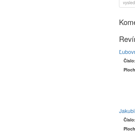
Kome
Reví
Ľubovn
Číslo
Ploch
Jakubi
Číslo
Ploch