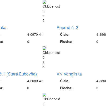
nka
Poprad č. 3
:
4-0970-4-1
Číslo:
4-196
a:
0
Plocha:
0
č.1 (Stará Ľubovňa)
VN Vengliská
:
4-2090-4-1
Číslo:
4-389
a:
0
Plocha:
5