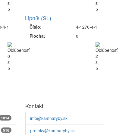
Lipník (SL)
0-4-1
Číslo:
4-1270-4-1
Plocha:
0
Kontakt
1814
info@kamnaryby.sk
516
preteky@kamnaryby.sk