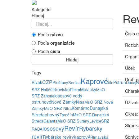
Kategórie
Rev
Hladaj
Číslo r
Podľa
názvu
Podľa
organizácie
Rozloh
Podľa
čísla
Organi
Hladaj
Účel:
Tagy
Kaprové
Druh p
CZP
Bivak
Pstruh
Pieštany
Senica
čln
Dunaj
B
štrkovisko
Malacky
SRZ Holíč
Rieka
MsO
Charak
lososové vody
SRZ Záhorie
pstruhové
Nové Zámky
Nitra
MsO SRZ Nové
Úžívate
Komárno
Dunajská
Zámky
MsO SRZ Nitra
Okres:
chovný
Streda
Trenčín
MsO SRZ Dunajská
Streda
Galanta
MsO SRZ Šurany
Levice
SRZ
Stránka
Revír
lososový
Rybársky
RADA
revír
kaprový
Rybárske revíry
Správc
Rimavská