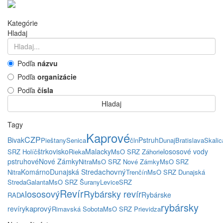
Kategórie
Hladaj
Podľa
názvu
Podľa
organizácie
Podľa
čísla
Hladaj
Tagy
Kaprové
CZP
Bivak
Pstruh
Pieštany
Senica
čln
Dunaj
Bratislava
Skalic
štrkovisko
Malacky
lososové vody
SRZ Holíč
Rieka
MsO SRZ Záhorie
pstruhové
Nové Zámky
Nitra
MsO SRZ Nové Zámky
MsO SRZ
chovný
Komárno
Dunajská Streda
Nitra
Trenčín
MsO SRZ Dunajská
Streda
Galanta
MsO SRZ Šurany
Levice
SRZ
Revír
lososový
Rybársky revír
Rybárske
RADA
rybársky
kaprový
revíry
Rimavská Sobota
MsO SRZ Prievidza