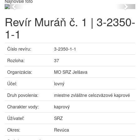
Najnovšie foto
Previous
Next
Revír Muráň č. 1 | 3-2350-
1-1
Číslo revíru:
3-2350-1-1
Rozloha:
37
Organizácia:
MO SRZ Jelšava
Účel:
lovný
Druh povolenia:
miestne zvláštne celozväzové kaprové
Charakter vody:
kaprový
Úžívateľ:
SRZ
Okres:
Revúca