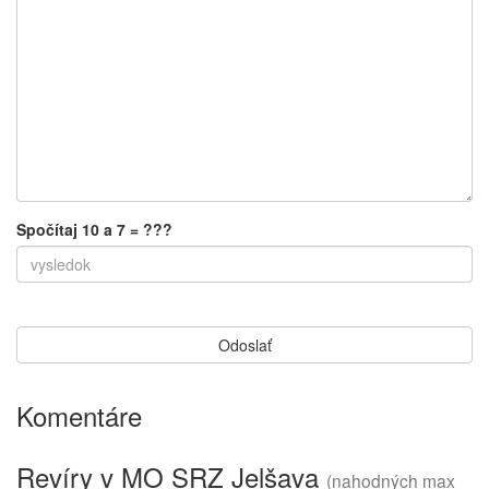
Spočítaj 10 a 7 = ???
Komentáre
Revíry v MO SRZ Jelšava
(nahodných max