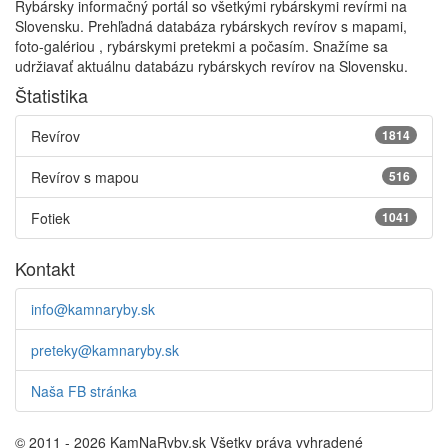
Rybársky informačný portál so všetkými rybárskymi revírmi na
Slovensku. Prehľadná databáza rybárskych revírov s mapami,
foto-galériou , rybárskymi pretekmi a počasím. Snažíme sa
udržiavať aktuálnu databázu rybárskych revírov na Slovensku.
Štatistika
Revírov
1814
Revírov s mapou
516
Fotiek
1041
Kontakt
info@kamnaryby.sk
preteky@kamnaryby.sk
Naša FB stránka
© 2011 - 2026 KamNaRyby.sk Všetky práva vyhradené