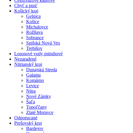
Celozväzové kaprové
Chyť a pusť
Košický kraj
Gelnica
Košice
Michalovce
Rožňava
Sobrance
Spišská Nová Ves
Trebišov
Lososové vody pstruhové
Nezaradené
Nitrianský kraj
Dunajská Streda
Galanta
Komárno
Levice
Nitra
Nové Zámky
Šaľa
Topoľčany
Zlaté Moravce
Odporucané
Prešovský kraj
Bardejov