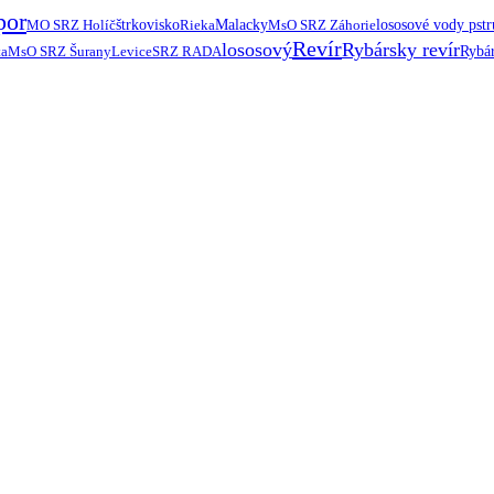
por
MO SRZ Holíč
štrkovisko
Rieka
Malacky
MsO SRZ Záhorie
lososové vody pst
Revír
lososový
Rybársky revír
ta
MsO SRZ Šurany
Levice
SRZ RADA
Rybár