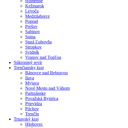
Humenné
Kežmarok
Levoča
Medzilaborce
Poprad
Prešov
Sabinov
Snina
Stará Ľubovňa
Stropkov
Svidník
Vranov nad Topľou
Súkromný revír
Trenčiansky kraj
Bánovce nad Bebravou
Ilava
Myjava
Nové Mesto nad Váhom
Partizánske
Považská Bystrica
Prievidza
Púchov
Trenčín
Trnavský kraj
Hlohovec