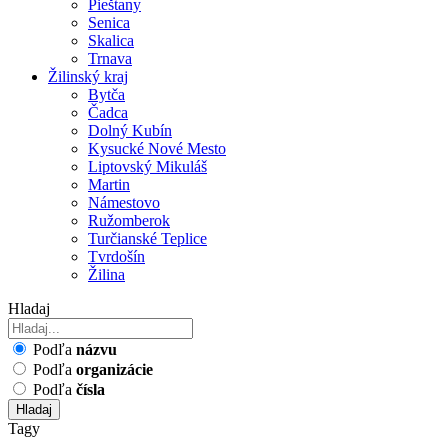
Pieštany
Senica
Skalica
Trnava
Žilinský kraj
Bytča
Čadca
Dolný Kubín
Kysucké Nové Mesto
Liptovský Mikuláš
Martin
Námestovo
Ružomberok
Turčianské Teplice
Tvrdošín
Žilina
Hladaj
Podľa
názvu
Podľa
organizácie
Podľa
čísla
Hladaj
Tagy