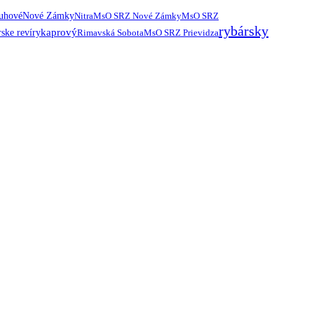
ruhové
Nové Zámky
Nitra
MsO SRZ Nové Zámky
MsO SRZ
rybársky
kaprový
ske revíry
Rimavská Sobota
MsO SRZ Prievidza