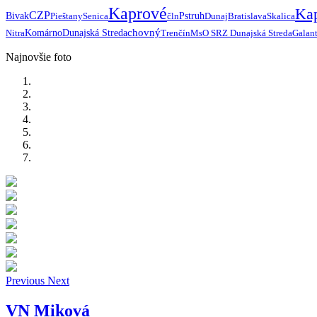
Kaprové
Ka
CZP
Bivak
Pieštany
Senica
čln
Pstruh
Dunaj
Bratislava
Skalica
chovný
Nitra
Komárno
Dunajská Streda
Trenčín
MsO SRZ Dunajská Streda
Galan
Najnovšie foto
Previous
Next
VN Miková