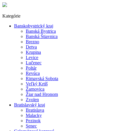
Kategórie
Banskobystrický kraj
Banská Bystrica
Banská Štiavnica
Brezno
Detva
Krupina
Levice
Lučenec
Poltár
Revúca
Rimavská Sobota
Veľký Krtíš
Žarnovica
Žiar nad Hronom
Zvolen
Bratislavský kraj
Bratislava
Malacky
Pezinok
Senec