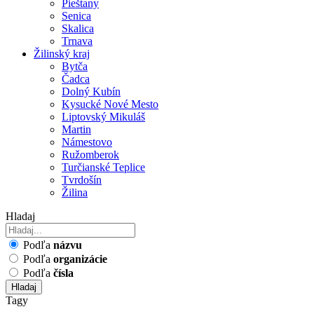
Pieštany
Senica
Skalica
Trnava
Žilinský kraj
Bytča
Čadca
Dolný Kubín
Kysucké Nové Mesto
Liptovský Mikuláš
Martin
Námestovo
Ružomberok
Turčianské Teplice
Tvrdošín
Žilina
Hladaj
Podľa
názvu
Podľa
organizácie
Podľa
čísla
Hladaj
Tagy