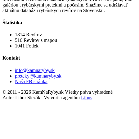
galériou , rybárskymi pretekmi a počasím. Snažíme sa udržiavať
aktuálnu databázu rybárskych revírov na Slovensku.
Štatistika
1814
Revírov
516
Revírov s mapou
1041
Fotiek
Kontakt
info@kamnaryby.sk
preteky@kamnaryby.sk
Naša FB stránka
© 2011 - 2026 KamNaRyby.sk Všetky práva vyhradené
Autor Libor Slezák | Vytvorila agentúra
Libus