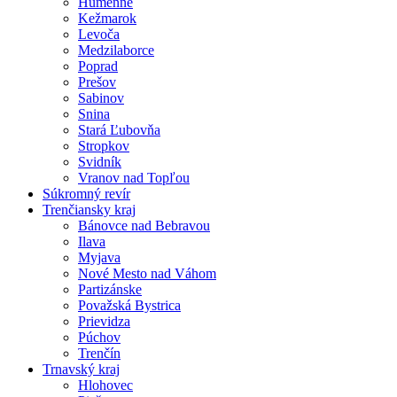
Humenné
Kežmarok
Levoča
Medzilaborce
Poprad
Prešov
Sabinov
Snina
Stará Ľubovňa
Stropkov
Svidník
Vranov nad Topľou
Súkromný revír
Trenčiansky kraj
Bánovce nad Bebravou
Ilava
Myjava
Nové Mesto nad Váhom
Partizánske
Považská Bystrica
Prievidza
Púchov
Trenčín
Trnavský kraj
Hlohovec