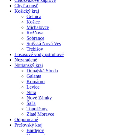
Celozväzové kaprové
Chyť a pusť
Košický kraj
Gelnica
Košice
Michalovce
Rožňava
Sobrance
Spišská Nová Ves
Trebišov
Lososové vody pstruhové
Nezaradené
Nitrianský kraj
Dunajská Streda
Galanta
Komárno
Levice
Nitra
Nové Zámky
Šaľa
Topoľčany
Zlaté Moravce
Odporucané
Prešovský kraj
Bardejov