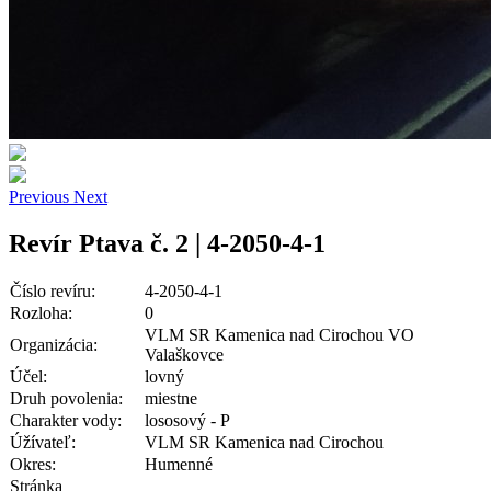
Previous
Next
Revír Ptava č. 2 | 4-2050-4-1
Číslo revíru:
4-2050-4-1
Rozloha:
0
VLM SR Kamenica nad Cirochou VO
Organizácia:
Valaškovce
Účel:
lovný
Druh povolenia:
miestne
Charakter vody:
lososový - P
Úžívateľ:
VLM SR Kamenica nad Cirochou
Okres:
Humenné
Stránka