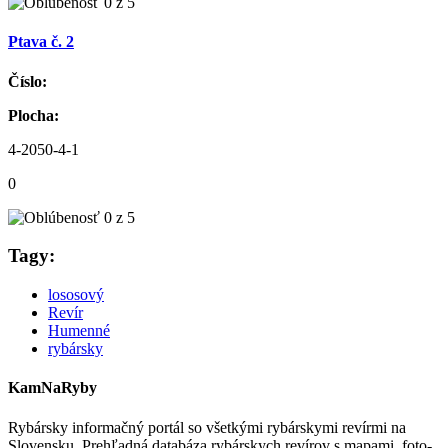
Ptava č. 2
Číslo:
Plocha:
4-2050-4-1
0
Tagy:
lososový
Revír
Humenné
rybársky
KamNaRyby
Rybársky informačný portál so všetkými rybárskymi revírmi na
Slovensku. Prehľadná databáza rybárskych revírov s mapami, foto-