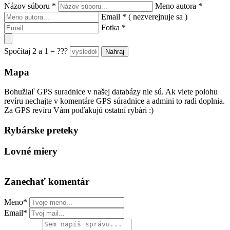
Názov súboru
*
Meno autora
*
Email
*
( nezverejnuje sa )
Fotka
*
Spočítaj 2 a 1 = ???
Mapa
Bohužiaľ GPS suradnice v našej databázy nie sú. Ak viete polohu
revíru nechajte v komentáre GPS súradnice a admini to radi doplnia.
Za GPS revíru Vám poďakujú ostatní rybári :)
Rybárske preteky
Lovné miery
Zanechať komentár
Meno*
Email*