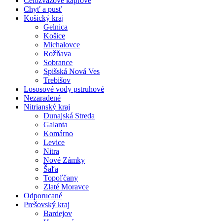
Celozväzové kaprové
Chyť a pusť
Košický kraj
Gelnica
Košice
Michalovce
Rožňava
Sobrance
Spišská Nová Ves
Trebišov
Lososové vody pstruhové
Nezaradené
Nitrianský kraj
Dunajská Streda
Galanta
Komárno
Levice
Nitra
Nové Zámky
Šaľa
Topoľčany
Zlaté Moravce
Odporucané
Prešovský kraj
Bardejov