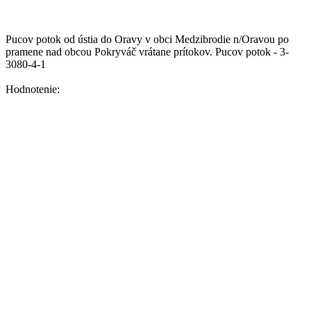
Pucov potok od ústia do Oravy v obci Medzibrodie n/Oravou po
pramene nad obcou Pokryváč vrátane prítokov.
Pucov potok - 3-
3080-4-1
Hodnotenie: