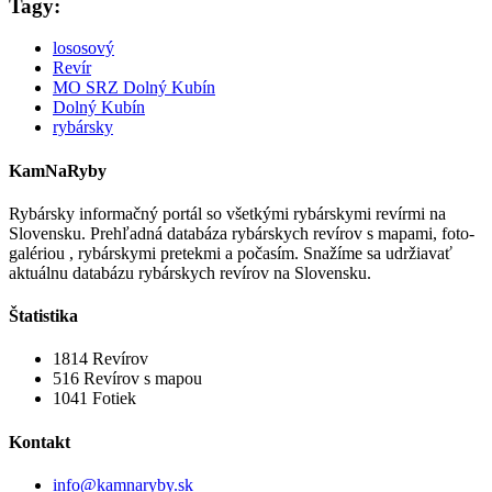
Tagy:
lososový
Revír
MO SRZ Dolný Kubín
Dolný Kubín
rybársky
KamNaRyby
Rybársky informačný portál so všetkými rybárskymi revírmi na
Slovensku. Prehľadná databáza rybárskych revírov s mapami, foto-
galériou , rybárskymi pretekmi a počasím. Snažíme sa udržiavať
aktuálnu databázu rybárskych revírov na Slovensku.
Štatistika
1814
Revírov
516
Revírov s mapou
1041
Fotiek
Kontakt
info@kamnaryby.sk