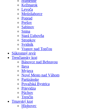
Humenné
Kežmarok
Levoča
Medzilaborce
Poprad
Prešov
Sabinov
Snina
Stará Ľubovňa
Stropkov
Svidník
Vranov nad Topľou
Súkromný revír
Trenčiansky kraj
Bánovce nad Bebravou
Ilava
Myjava
Nové Mesto nad Váhom
Partizánske
Považská Bystrica
Prievidza
Púchov
Trenčín
Trnavský kraj
Hlohovec