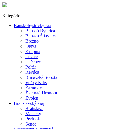
Kategórie
Banskobystrický kraj
Banská Bystrica
Banská Štiavnica
Brezno
Detva
Krupina
Levice
Lučenec
Poltár
Revúca
Rimavská Sobota
Veľký Krtíš
Žarnovica
Žiar nad Hronom
Zvolen
Bratislavský kraj
Bratislava
Malacky
Pezinok
Senec