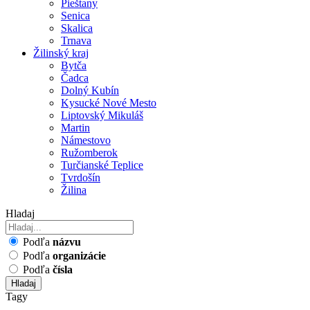
Pieštany
Senica
Skalica
Trnava
Žilinský kraj
Bytča
Čadca
Dolný Kubín
Kysucké Nové Mesto
Liptovský Mikuláš
Martin
Námestovo
Ružomberok
Turčianské Teplice
Tvrdošín
Žilina
Hladaj
Podľa
názvu
Podľa
organizácie
Podľa
čísla
Hladaj
Tagy