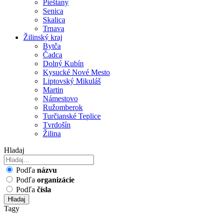
Pieštany
Senica
Skalica
Trnava
Žilinský kraj
Bytča
Čadca
Dolný Kubín
Kysucké Nové Mesto
Liptovský Mikuláš
Martin
Námestovo
Ružomberok
Turčianské Teplice
Tvrdošín
Žilina
Hladaj
Podľa
názvu
Podľa
organizácie
Podľa
čísla
Hladaj
Tagy