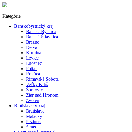
Kategórie
Banskobystrický kraj
Banská Bystrica
Banská Štiavnica
Brezno
Detva
Krupina
Levice
Lučenec
Poltár
Revúca
Rimavská Sobota
Veľký Krtíš
Žarnovica
Žiar nad Hronom
Zvolen
Bratislavský kraj
Bratislava
Malacky
Pezinok
Senec