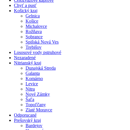
Celozväzové kaprové
Chyť a pusť
Košický kraj
Gelnica
Košice
Michalovce
Rožňava
Sobrance
Spišská Nová Ves
Trebišov
Lososové vody pstruhové
Nezaradené
Nitrianský kraj
Dunajská Streda
Galanta
Komárno
Levice
Nitra
Nové Zámky
Šaľa
Topoľčany
Zlaté Moravce
Odporucané
Prešovský kraj
Bardejov