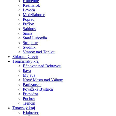
Humenné
Kežmarok
Levoča
Medzilaborce
Poprad
Prešov
Sabinov
Snina
Stará Ľubovňa
Stropkov
Svidník
Vranov nad Topľou
Súkromný revír
Trenčiansky kraj
Bánovce nad Bebravou
Ilava
Myjava
Nové Mesto nad Váhom
Partizánske
Považská Bystrica
Prievidza
Púchov
Trenčín
Trnavský kraj
Hlohovec