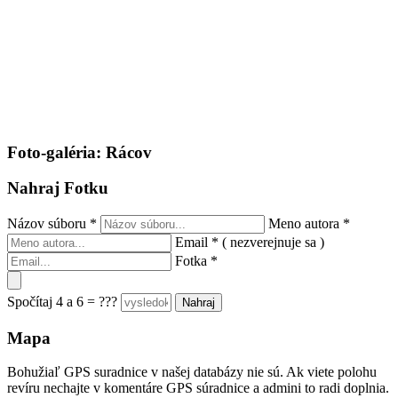
Foto-galéria: Rácov
Nahraj Fotku
Názov súboru
*
Meno autora
*
Email
*
( nezverejnuje sa )
Fotka
*
Spočítaj 4 a 6 = ???
Mapa
Bohužiaľ GPS suradnice v našej databázy nie sú. Ak viete polohu
revíru nechajte v komentáre GPS súradnice a admini to radi doplnia.