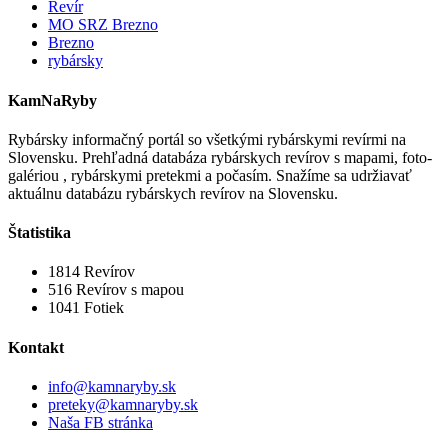
Revír
MO SRZ Brezno
Brezno
rybársky
KamNaRyby
Rybársky informačný portál so všetkými rybárskymi revírmi na
Slovensku. Prehľadná databáza rybárskych revírov s mapami, foto-
galériou , rybárskymi pretekmi a počasím. Snažíme sa udržiavať
aktuálnu databázu rybárskych revírov na Slovensku.
Štatistika
1814
Revírov
516
Revírov s mapou
1041
Fotiek
Kontakt
info@kamnaryby.sk
preteky@kamnaryby.sk
Naša FB stránka