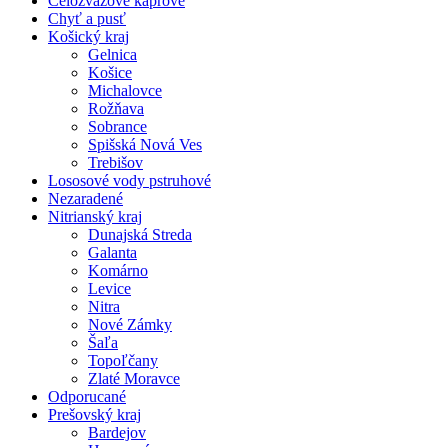
Celozväzové kaprové
Chyť a pusť
Košický kraj
Gelnica
Košice
Michalovce
Rožňava
Sobrance
Spišská Nová Ves
Trebišov
Lososové vody pstruhové
Nezaradené
Nitrianský kraj
Dunajská Streda
Galanta
Komárno
Levice
Nitra
Nové Zámky
Šaľa
Topoľčany
Zlaté Moravce
Odporucané
Prešovský kraj
Bardejov