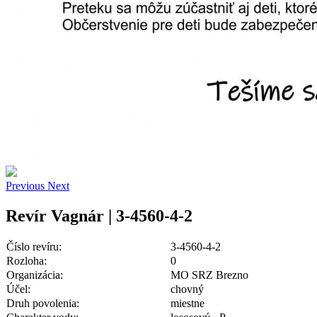
Previous
Next
Revír Vagnár | 3-4560-4-2
Číslo revíru:
3-4560-4-2
Rozloha:
0
Organizácia:
MO SRZ Brezno
Účel:
chovný
Druh povolenia:
miestne