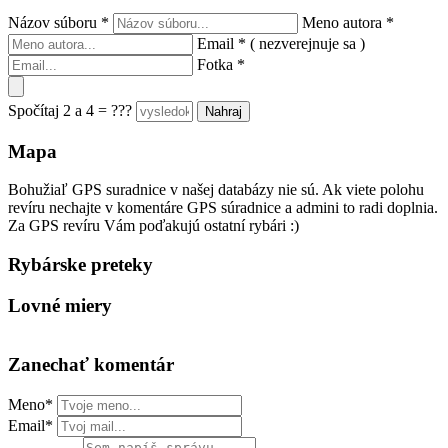
Názov súboru
*
Meno autora
*
Email
*
( nezverejnuje sa )
Fotka
*
Spočítaj 2 a 4 = ???
Mapa
Bohužiaľ GPS suradnice v našej databázy nie sú. Ak viete polohu
revíru nechajte v komentáre GPS súradnice a admini to radi doplnia.
Za GPS revíru Vám poďakujú ostatní rybári :)
Rybárske preteky
Lovné miery
Zanechať komentár
Meno*
Email*