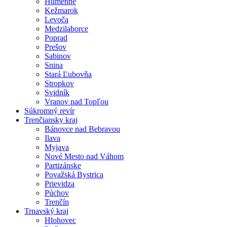
Humenné
Kežmarok
Levoča
Medzilaborce
Poprad
Prešov
Sabinov
Snina
Stará Ľubovňa
Stropkov
Svidník
Vranov nad Topľou
Súkromný revír
Trenčiansky kraj
Bánovce nad Bebravou
Ilava
Myjava
Nové Mesto nad Váhom
Partizánske
Považská Bystrica
Prievidza
Púchov
Trenčín
Trnavský kraj
Hlohovec