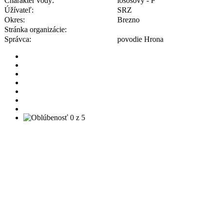
Charakter vody:
lososový - P
Úžívateľ:
SRZ
Okres:
Brezno
Stránka organizácie:
Správca:
povodie Hrona