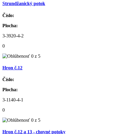
Strundžanický potok
Číslo:
Plocha:
3-3920-4-2
0
Hron č.12
Číslo:
Plocha:
3-1140-4-1
0
Hron č.12 a 13 - chovné potoky