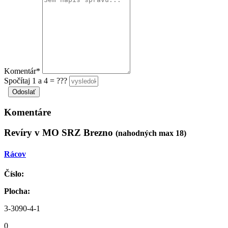
Komentár*
Spočítaj 1 a 4 = ???
Komentáre
Revíry v MO SRZ Brezno
(nahodných max 18)
Rácov
Číslo:
Plocha:
3-3090-4-1
0