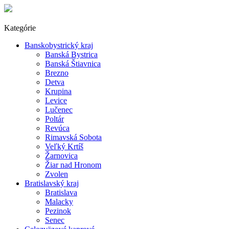
Kategórie
Banskobystrický kraj
Banská Bystrica
Banská Štiavnica
Brezno
Detva
Krupina
Levice
Lučenec
Poltár
Revúca
Rimavská Sobota
Veľký Krtíš
Žarnovica
Žiar nad Hronom
Zvolen
Bratislavský kraj
Bratislava
Malacky
Pezinok
Senec