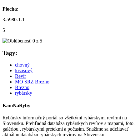
Plocha:
3-5980-1-1
5
Tagy:
chovný
lososový
Revír
MO SRZ Brezno
Brezno
rybársky
KamNaRyby
Rybársky informačný portál so všetkými rybárskymi revírmi na
Slovensku. Prehľadná databáza rybárskych revírov s mapami, foto-
galériou , rybárskymi pretekmi a počasím. Snažíme sa udržiavať
aktuálnu databázu rybárskych revírov na Slovensku.