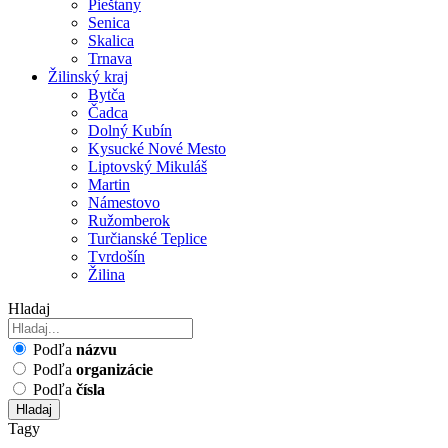
Pieštany
Senica
Skalica
Trnava
Žilinský kraj
Bytča
Čadca
Dolný Kubín
Kysucké Nové Mesto
Liptovský Mikuláš
Martin
Námestovo
Ružomberok
Turčianské Teplice
Tvrdošín
Žilina
Hladaj
Podľa
názvu
Podľa
organizácie
Podľa
čísla
Hladaj
Tagy