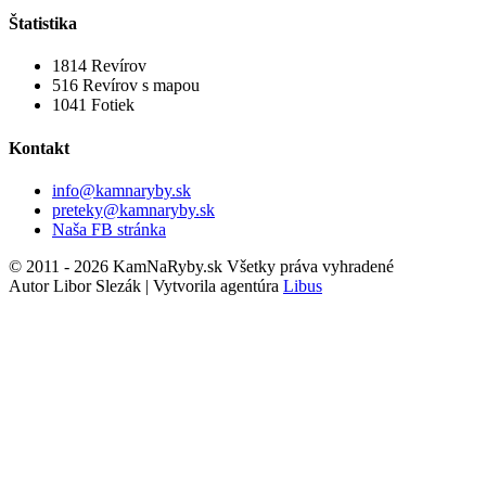
Štatistika
1814
Revírov
516
Revírov s mapou
1041
Fotiek
Kontakt
info@kamnaryby.sk
preteky@kamnaryby.sk
Naša FB stránka
© 2011 - 2026 KamNaRyby.sk Všetky práva vyhradené
Autor Libor Slezák | Vytvorila agentúra
Libus