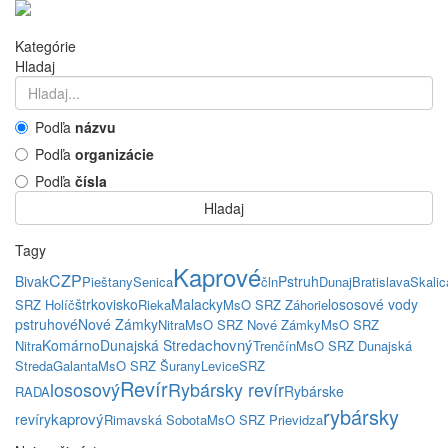
Kategórie
Hladaj
Podľa
názvu
Podľa
organizácie
Podľa
čísla
Hladaj
Tagy
Kaprové
CZP
Bivak
Pstruh
Pieštany
Senica
čln
Dunaj
Bratislava
Skalic
štrkovisko
Malacky
lososové vody
SRZ Holíč
Rieka
MsO SRZ Záhorie
pstruhové
Nové Zámky
Nitra
MsO SRZ Nové Zámky
MsO SRZ
chovný
Komárno
Dunajská Streda
Nitra
Trenčín
MsO SRZ Dunajská
Streda
Galanta
MsO SRZ Šurany
Levice
SRZ
Revír
lososový
Rybársky revír
Rybárske
RADA
rybársky
kaprový
revíry
Rimavská Sobota
MsO SRZ Prievidza