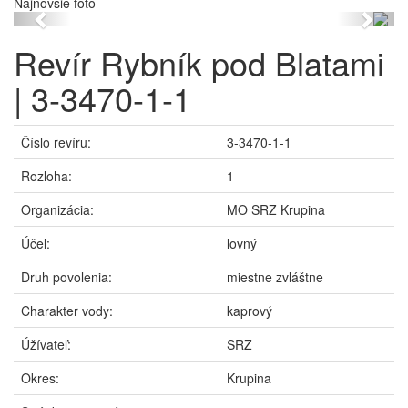
Najnovšie foto
Previous
Next
Revír Rybník pod Blatami
| 3-3470-1-1
Číslo revíru:
3-3470-1-1
Rozloha:
1
Organizácia:
MO SRZ Krupina
Účel:
lovný
Druh povolenia:
miestne zvláštne
Charakter vody:
kaprový
Úžívateľ:
SRZ
Okres:
Krupina