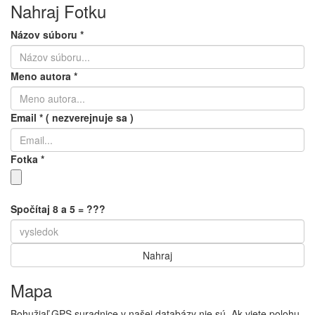
Nahraj Fotku
Názov súboru
*
Meno autora
*
Email
*
( nezverejnuje sa )
Fotka
*
Spočítaj 8 a 5 = ???
Mapa
Bohužiaľ GPS suradnice v našej databázy nie sú. Ak viete polohu