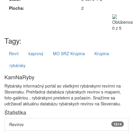
Plocha:
2
Tagy:
Revír
kaprový
MO SRZ Krupina
Krupina
rybársky
KamNaRyby
Rybársky informačný portál so všetkými rybárskymi revírmi na
Slovensku. Prehľadná databáza rybárskych revírov s mapami,
foto-galériou , rybárskymi pretekmi a počasím. Snažíme sa
udržiavať aktuálnu databázu rybárskych revírov na Slovensku.
Štatistika
Revírov
1814