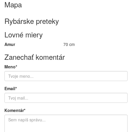
Mapa
Keyboard shortcuts
Image may be subject to copyright
Terms
Rybárske preteky
Lovné miery
Amur
70 cm
Zanechať komentár
Meno*
Email*
Komentár*