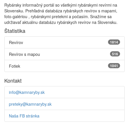
Rybársky informačný portál so všetkými rybárskymi revírmi na
Slovensku. Prehľadná databáza rybárskych revírov s mapami,
foto-galériou , rybárskymi pretekmi a počasím. Snažíme sa
udržiavať aktuálnu databázu rybárskych revírov na Slovensku.
Štatistika
Revírov
1814
Revírov s mapou
516
Fotiek
1041
Kontakt
info@kamnaryby.sk
preteky@kamnaryby.sk
Naša FB stránka