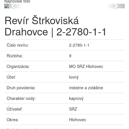
Najnovšie foto
Previous
Next
Revír Štrkoviská
Drahovce | 2-2780-1-1
Číslo revíru:
2-2780-1-1
Rozloha:
9
Organizácia:
MO SRZ Hlohovec
Účel:
lovný
Druh povolenia:
miestne a zvláštne
Charakter vody:
kaprový
Úžívateľ:
SRZ
Okres:
Hlohovec