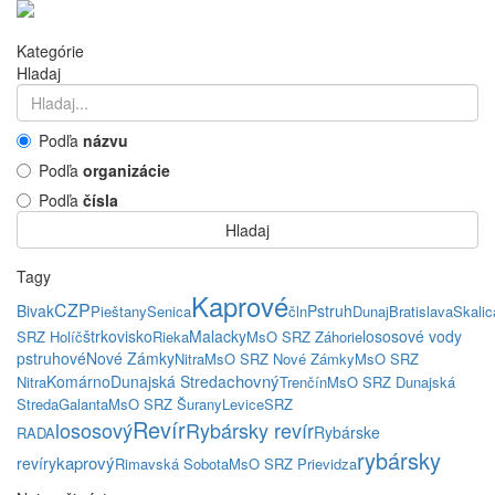
Kategórie
Hladaj
Podľa
názvu
Podľa
organizácie
Podľa
čísla
Hladaj
Tagy
Kaprové
CZP
Bivak
Pstruh
Pieštany
Senica
čln
Dunaj
Bratislava
Skalic
štrkovisko
Malacky
lososové vody
SRZ Holíč
Rieka
MsO SRZ Záhorie
pstruhové
Nové Zámky
Nitra
MsO SRZ Nové Zámky
MsO SRZ
chovný
Komárno
Dunajská Streda
Nitra
Trenčín
MsO SRZ Dunajská
Streda
Galanta
MsO SRZ Šurany
Levice
SRZ
Revír
lososový
Rybársky revír
Rybárske
RADA
rybársky
kaprový
revíry
Rimavská Sobota
MsO SRZ Prievidza