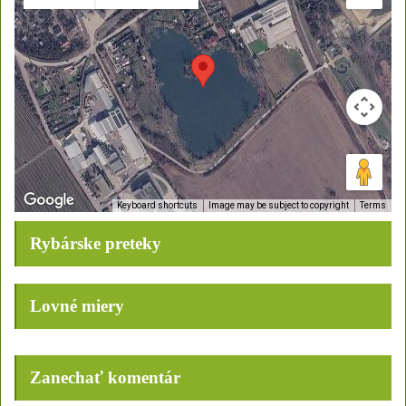
Keyboard shortcuts
Image may be subject to copyright
Terms
Rybárske preteky
Lovné miery
Zanechať komentár