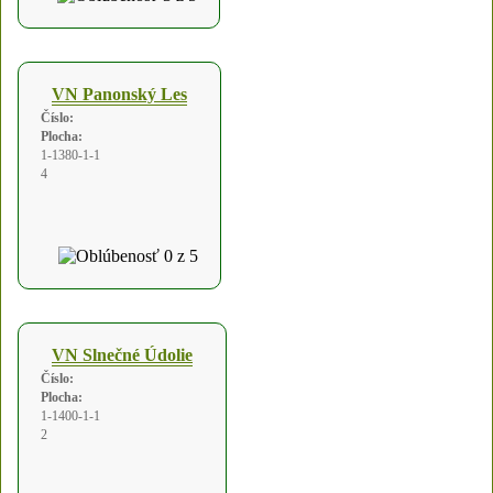
VN Panonský Les
Číslo:
Plocha:
1-1380-1-1
4
VN Slnečné Údolie
Číslo:
Plocha:
1-1400-1-1
2