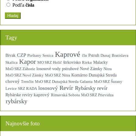
Podľa
čísla
Hladaj
Tagy
Kaprové
CZP
Bivak
Pieštany
Senica
čln
Pstruh
Dunaj
Bratislava
Kapor
Skalica
MO SRZ Holíč
štrkovisko
Rieka
Malacky
MsO SRZ Záhorie
lososové vody pstruhové
Nové Zámky
Nitra
MsO SRZ Nové Zámky
MsO SRZ Nitra
Komárno
Dunajská Streda
chovný
Trenčín
MsO SRZ Dunajská Streda
Galanta
MsO SRZ Šurany
Revír
lososový
Rybársky revír
Levice
SRZ RADA
kaprový
Rybárske revíry
Rimavská Sobota
MsO SRZ Prievidza
rybársky
Najnovšie foto