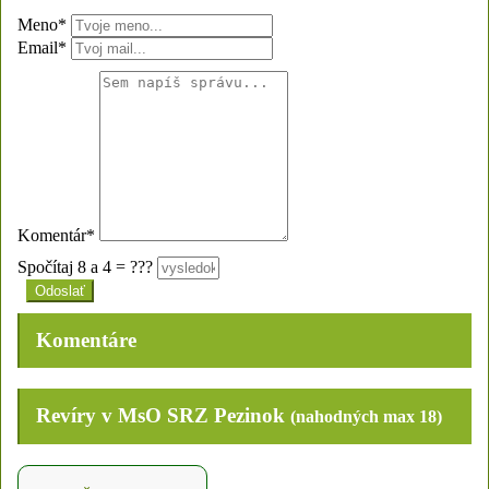
Meno*
Email*
Komentár*
Spočítaj 8 a 4 = ???
Komentáre
Revíry v MsO SRZ Pezinok
(nahodných max 18)