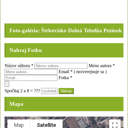
Foto-galéria: Štrkovisko Dolná Tehelňa Pezinok
Nahraj Fotku
Názov súboru
*
Meno autora
*
Email
*
( nezverejnuje sa )
Fotka
*
Spočítaj 2 a 8 = ???
Mapa
Map
Satellite