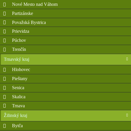
Nové Mesto nad Váhom
Partizánske
Považská Bystrica
Prievidza
Púchov
Trenčín
Trnavský kraj
Hlohovec
Pieštany
Senica
Skalica
Trnava
Žilinský kraj
Bytča