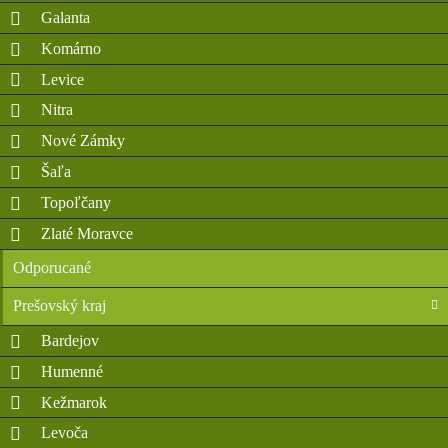
Galanta
Komárno
Levice
Nitra
Nové Zámky
Šaľa
Topoľčany
Zlaté Moravce
Odporucané
Prešovský kraj
Bardejov
Humenné
Kežmarok
Levoča