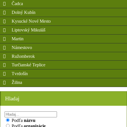
Čadca
Dolný Kubín
Kysucké Nové Mesto
Liptovský Mikuláš
Martin
Námestovo
Ružomberok
Turčianské Teplice
Tvrdošín
Žilina
Hladaj
Podľa
názvu
Podľa
organizácie