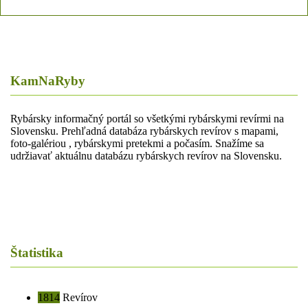
KamNaRyby
Rybársky informačný portál so všetkými rybárskymi revírmi na
Slovensku. Prehľadná databáza rybárskych revírov s mapami,
foto-galériou , rybárskymi pretekmi a počasím. Snažíme sa
udržiavať aktuálnu databázu rybárskych revírov na Slovensku.
Štatistika
1814
Revírov