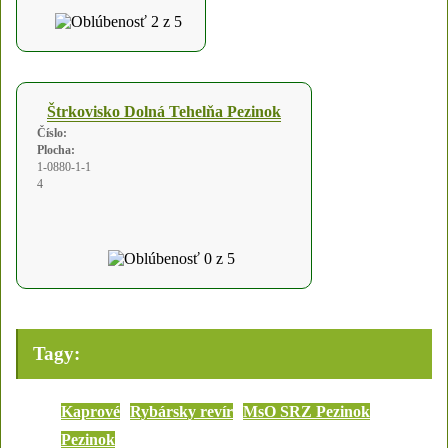
Štrkovisko Dolná Tehelňa Pezinok
Číslo:
Plocha:
1-0880-1-1
4
Tagy:
Kaprové
Rybársky revír
MsO SRZ Pezinok
Pezinok