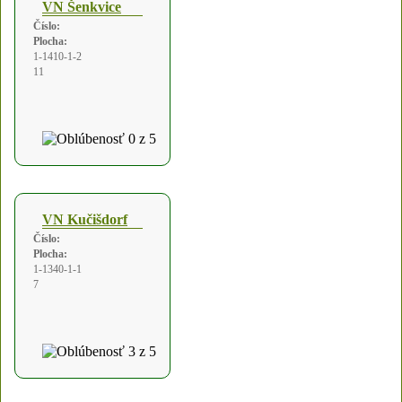
VN Šenkvice
Číslo:
Plocha:
1-1410-1-2
11
VN Kučišdorf
Číslo:
Plocha:
1-1340-1-1
7