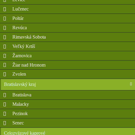
Lučenec
Poltár
Revúca
Rimavská Sobota
Veľký Krtíš
Žarnovica
Žiar nad Hronom
Zvolen
Bratislavský kraj
Bratislava
Malacky
Pezinok
Senec
Celozväzové kaprové