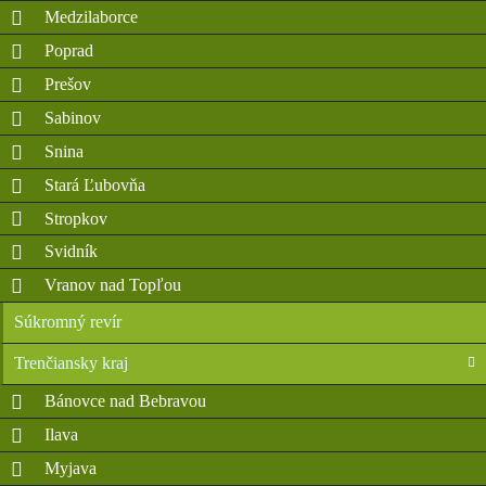
Medzilaborce
Poprad
Prešov
Sabinov
Snina
Stará Ľubovňa
Stropkov
Svidník
Vranov nad Topľou
Súkromný revír
Trenčiansky kraj
Bánovce nad Bebravou
Ilava
Myjava